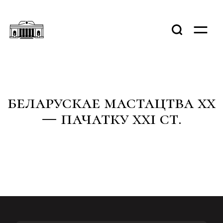
беларускае мастацтва хx
— пачатку xxi ст.