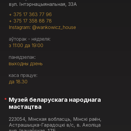
вул. Інтэрнацыянальная, 33А
+ 375 17 363 77 96
+ 375 17 358 88 78
Instagram: @wankowicz_house
аўторак - нядзеля:
з 11:00 да 19:00
панядзелак:
выходны дзень
каса працуе:
да 18.30
Музей беларускага народнага
мастацтва
223054, Мінская вобласць, Мінскі раён,
Астрашыцка-Гарадоцкі в/с, в. Аколіца
вул. Іванаўская, 17Б