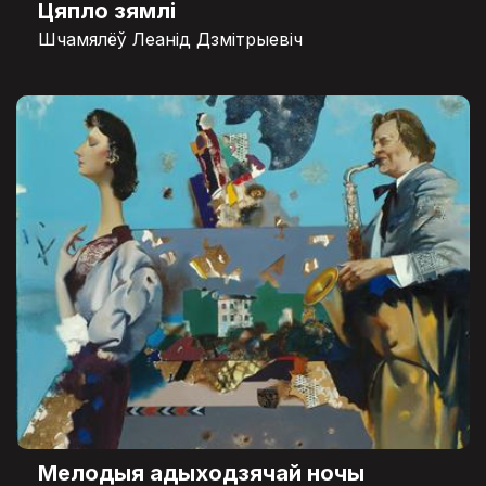
Цяпло зямлі
Шчамялёў Леанід Дзмітрыевіч
Мелодыя адыходзячай ночы