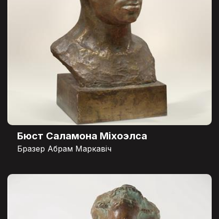
Бюст Саламона Міхоэлса
Бразер Абрам Маркавіч