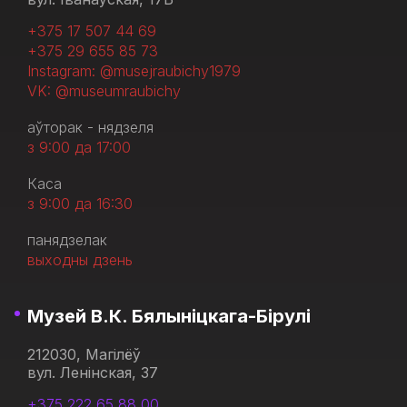
+375 17 507 44 69
+375 29 655 85 73
Instagram: @musejraubichy1979
VK: @museumraubichy
аўторак - нядзеля
з 9:00 да 17:00
Каса
з 9:00 да 16:30
панядзелак
выходны дзень
Музей В.К. Бялыніцкага-Бірулі
212030, Магілёў
вул. Ленінская, 37
+375 222 65 88 00