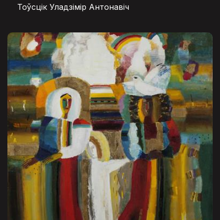
Тоўсцік Уладзімір Антонавіч