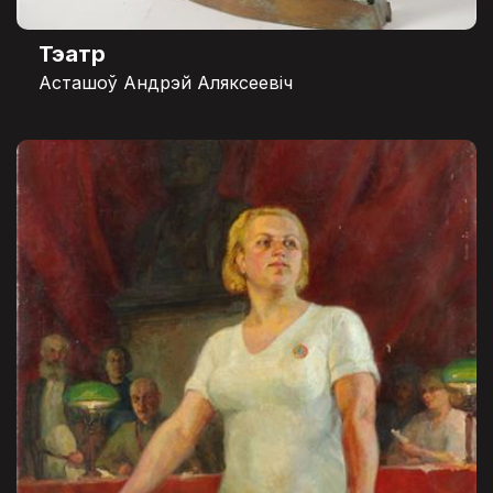
Тэатр
Асташоў Андрэй Аляксеевіч