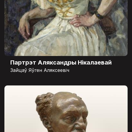
Партрэт Аляксандры Нікалаевай
Зайцаў Яўген Аляксеевіч