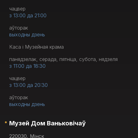
чацвер
з 13:00 да 21:00
аўторак
выходны дзень
Каса і Музейная крама
панядзелак, серада, пятніца, субота, нядзеля
з 11:00 да 18:30
чацвер
з 13:00 да 20:30
аўторак
выходны дзень
Музей Дом Ваньковічаў
220030, Мінск