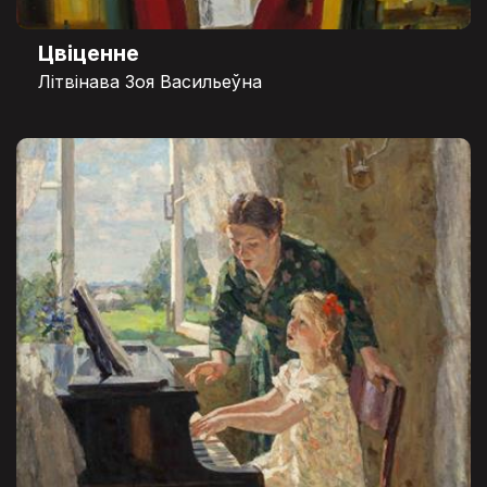
Цвіценне
Літвінава Зоя Васильеўна