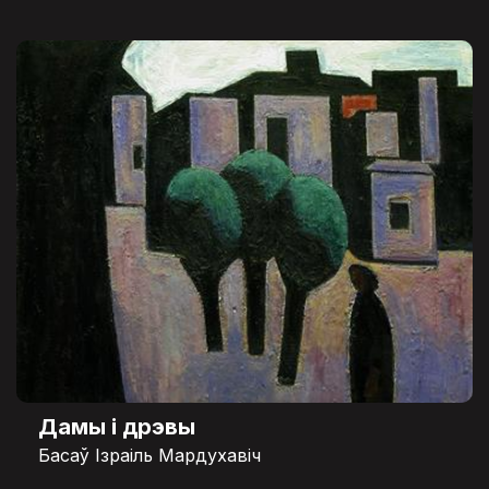
Дамы і дрэвы
Басаў Ізраіль Мардухавіч