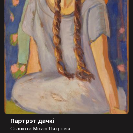
Партрэт дачкі
Станюта Міхаіл Пятровіч