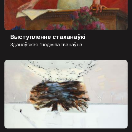
Выступленне стаханаўкі
Зданоўская Людміла Іванаўна