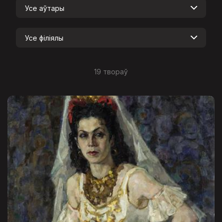
Усе аўтары
Усе філіялы
19 твораў