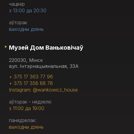
чацвер
з 13:00 да 20:30
аўторак
выходны дзень
Музей Дом Ваньковічаў
220030, Мінск
вул. Інтэрнацыянальная, 33А
+ 375 17 363 77 96
+ 375 17 358 88 78
Instagram: @wankowicz_house
аўторак - нядзеля:
з 11:00 да 19:00
панядзелак:
выходны дзень