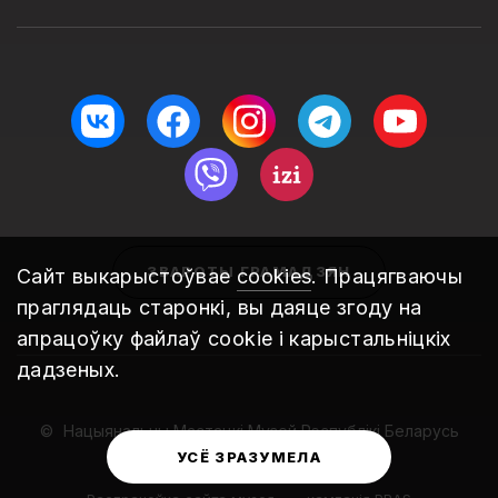
ЗВАРОТЫ ГРАМАДЗЯН
Сайт выкарыстоўвае
cookies
. Працягваючы
праглядаць старонкі, вы даяце згоду на
апрацоўку файлаў cookie і карыстальніцкіх
дадзеных.
Нацыянальны Мастацкі Музей Рэспублікі Беларусь
2010 – 2026
УСЁ ЗРАЗУМЕЛА