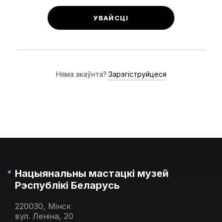
УВАЙСЦІ
Няма акаўнта?
Зарэгіструйцеся
Нацыянальны мастацкі музей
Рэспублікі Беларусь
220030, Мінск
вул. Леніна, 20