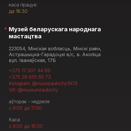
каса працуе:
да 18.30
Музей беларускага народнага
мастацтва
223054, Мінская вобласць, Мінскі раён,
Астрашыцка-Гарадоцкі в/с, в. Аколіца
вул. Іванаўская, 17Б
+375 17 507 44 69
+375 29 655 85 73
Instagram: @musejraubichy1979
VK: @museumraubichy
аўторак - нядзеля
з 9:00 да 17:00
Каса
з 9:00 да 16:30