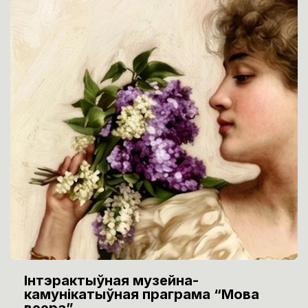
Інтэрактыўная музейна-
камунікатыўная праграма “Мова