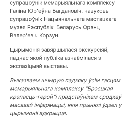
супрацоўнік мемарыяльнага комплексу
Галіна Юр’еўна Багдановіч, навуковы
супрацоўнік Нацыянальнага мастацкага
музея Рэспублікі Беларусь Франц
Валер’евіч Корзун.
Цырымонія завяршылася экскурсіяй,
падчас якой публіка азнаёмілася з
экспазіцыяй выставы.
Выказваем шчырую падзяку ўсім гасцям
мемарыяльнага комплексу “Брэсцкая
крэпасць-герой”і прадстаўнікам сродкаў
масавай інфармацыі, якія прынялі ўдзел у
цырымоніі адкрыцця.