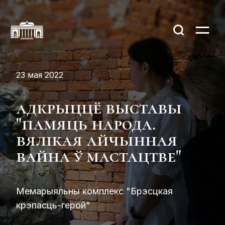
23 мая 2022
адкрыццё выставы
"памяць народа.
вялікая айчынная
вайна ў мастацтве"
Мемарыяльны комплекс "Брэсцкая
крэпасць-герой"