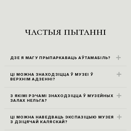
частыя пытанні
ДЗЕ Я МАГУ ПРЫПАРКАВАЦЬ АЎТАМАБІЛЬ?
Бліжэйшыя парковачныя месцы
знаходзяцца ўздоўж вул. Карла Маркса
ЦІ МОЖНА ЗНАХОДЗІЦЦА Ў МУЗЕІ Ў
ВЕРХНІМ АДЗЕННІ?
(паркоўка платная)
Правілы наведвання музея не
прадугледжваюць наведванне экспазіцыі
З ЯКІМІ РЭЧАМІ ЗНАХОДЗІЦЦА Ў МУЗЕЙНЫХ
ЗАЛАХ НЕЛЬГА?
ў верхнім адзенні. Яго неабходна
Усе сумкі, заплечнікі і пакеты памерам
пакінуць у гардэробе.
больш за 30х40х20 см, а таксама,
ЦІ МОЖНА НАВЕДВАЦЬ ЭКСПАЗІЦЫЮ МУЗЕЯ
З ДЗІЦЯЧАЙ КАЛЯСКАЙ?
парасоны неабходна здаць у гардэроб ці
Так, мы рады наведвальнікам узроставай