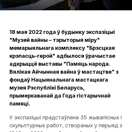
18 мая 2022 года ў будынку экспазіцыі
"Музей вайны – тэрыторыя міру"
мемарыяльнага комплексу "Брэсцкая
крэпасць-герой" адбылося ўрачыстае
адкрыццё выставы "Памяць народа.
Вялікая Айчынная вайна ў мастацтве" з
фондаў Нацыянальнага мастацкага
музея Рэспублікі Беларусь,
прымеркаванай да Года гістарычнай
памяці.
У экспазіцыі прадстаўлена 35 жывапісных і
скульптурных работ, створаных у перыяд з