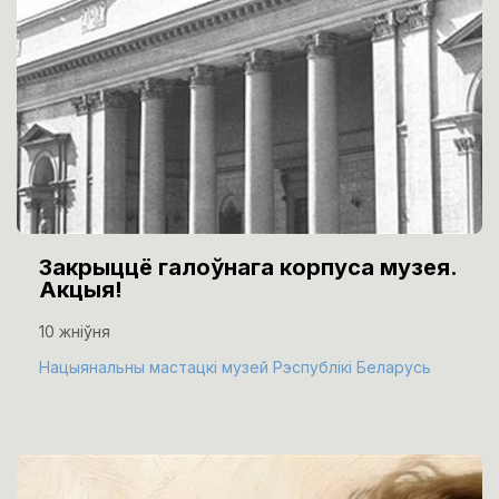
Закрыццё галоўнага корпуса музея.
Акцыя!
10 жніўня
Нацыянальны мастацкі музей Рэспублікі Беларусь