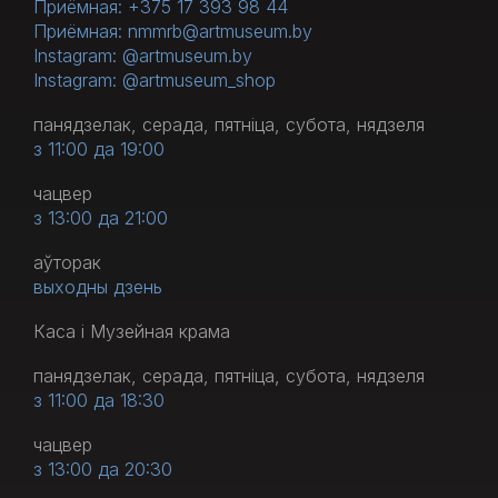
Приёмная: +375 17 393 98 44
Приёмная: nmmrb@artmuseum.by
Instagram: @artmuseum.by
Instagram: @artmuseum_shop
панядзелак, серада, пятніца, субота, нядзеля
з 11:00 да 19:00
чацвер
з 13:00 да 21:00
аўторак
выходны дзень
Каса і Музейная крама
панядзелак, серада, пятніца, субота, нядзеля
з 11:00 да 18:30
чацвер
з 13:00 да 20:30