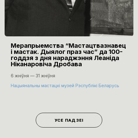
Мерапрыемства “Мастацтвазнавец
і мастак. Дыялог праз час” да 100-
годдзя з дня нараджэння Леаніда
Ніканаровіча Дробава
6 жніўня — 31 жніўня
Нацыянальны мастацкі музей Рэспублікі Беларусь
УСЕ ПАДЗЕІ