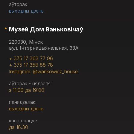
аўторак
выходны дзень
Музей Дом Ваньковічаў
220030, Мінск
вул. Інтэрнацыянальная, 33А
+ 375 17 363 77 96
+ 375 17 358 88 78
Instagram: @wankowicz_house
аўторак - нядзеля:
з 11:00 да 19:00
панядзелак:
выходны дзень
каса працуе:
да 18.30