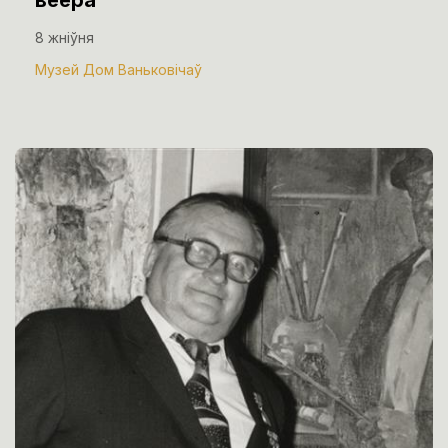
веера”
8 жніўня
Музей Дом Ваньковічаў