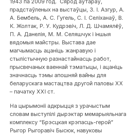
1943 па 2009 год. Сярод аўтараў,
прадстаўленых на выстаўцы, З. І. Азгур, А.
А. Бембель, А. С. Гугель, С. І. Селіханаў, В.
К. Жолтак, Р. У. Кудрэвіч, Л. Д. Шчамялёў,
П. А. Данелія, М. М. Селяшчук і іншыя
вядомыя майстры. Выстава дае
магчымасць ацаніць жанравую і
стылістычную разнастайнасць работ,
прысвечаных ваеннай тэматыцы, і ацаніць
значнасць тэмы апошняй вайны для
беларускага мастацтва другой паловы XX
– пачатку XXI ст.
На цырымоніі адкрыцця з урачыстым
словам выступілі дырэктар мемарыяльнага
комплексу “Брэсцкая крэпасць-герой”
Рыгор Рыгоравіч Бысюк, навуковы