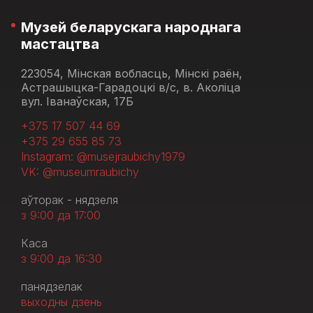
Музей беларускага народнага
мастацтва
223054, Мінская вобласць, Мінскі раён,
Астрашыцка-Гарадоцкі в/с, в. Аколіца
вул. Іванаўская, 17Б
+375 17 507 44 69
+375 29 655 85 73
Instagram: @musejraubichy1979
VK: @museumraubichy
аўторак - нядзеля
з 9:00 да 17:00
Каса
з 9:00 да 16:30
панядзелак
выходны дзень