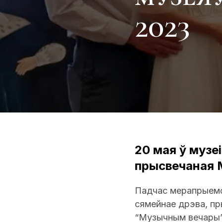
2023
20 мая ў музе
прысвечаная 
Падчас мерапрыемст
сямейнае дрэва, пр
“Музычным вечары”