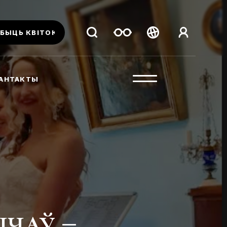
БЫЦЬ КВІТОК
Беларуская
Русский
АНТАКТЫ
English
ічаў –