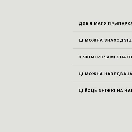
ДЗЕ Я МАГУ ПРЫПАРК
Бліжэ
Карла
ЦІ МОЖНА ЗНАХОДЗІЦЦ
Праві
экспа
З ЯКІМІ РЭЧАМІ ЗНАХ
гардэ
Усе с
см, а
ЦІ МОЖНА НАВЕДВАЦЬ
пакін
Так, 
экспа
ЦІ ЁСЦЬ ЗНІЖКІ НА Н
музей
Ільго
пенсі
паняд