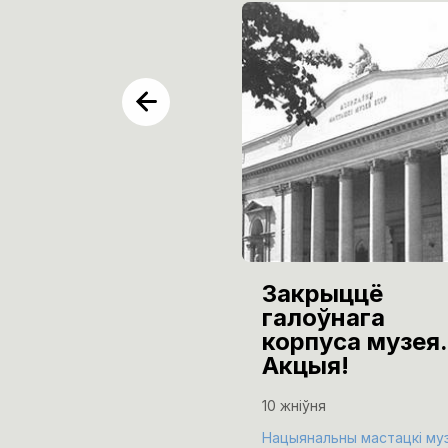
Закрыццё
галоўнага
корпуса музея.
Акцыя!
10 жніўня
Нацыянальны мастацкі му