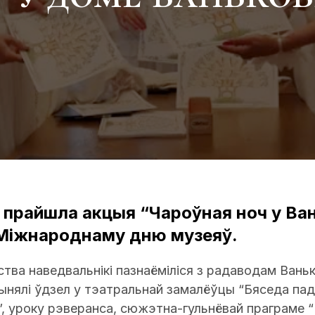
і прайшла акцыя “Чароўная ноч у Ван
Міжнароднаму дню музеяў.
ва наведвальнікі пазнаёміліся з радаводам Ванько
ынялі ўдзел у тэатральнай замалёўцы “Бяседа пад 
, уроку рэверанса, сюжэтна-гульнёвай праграме 