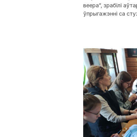
веера”, зрабілі аўт
ўпрыгажэнні са сту