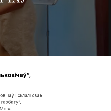
ьковічаў”,
вічаў і склалі сваё
гарбату”,
“Мова