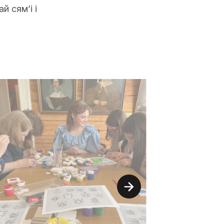
й сям’і і