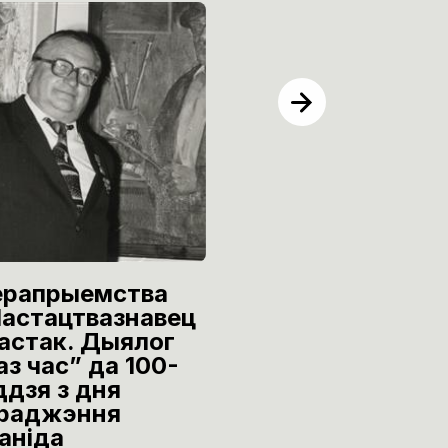
рапрыемства
Урачыстае
астацтвазнавец
адкрыццё
мастак. Дыялог
выстаўкі
аз час” да 100-
графічных пра
ддзя з дня
Леаніда
раджэння
Медведскага і
аніда
Уладзіміра