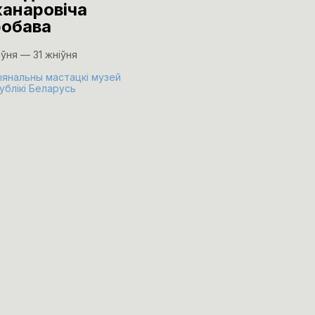
канаровіча
Макаркова
обава
«Рэзкафокусн
рэалізм»
іўня — 31 жніўня
24 ліпеня
янальны мастацкі музей
ублікі Беларусь
Музей В.К. Бялыніцкага-Бі