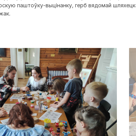
арскую паштоўку-выцінанку, герб вядомай шляхецка
жак.