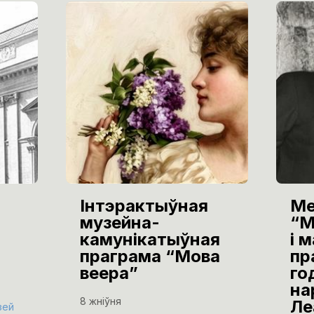
Інтэрактыўная
Ме
музейна-
“М
камунікатыўная
і 
праграма “Мова
пр
веера”
го
на
8 жніўня
Ле
зей