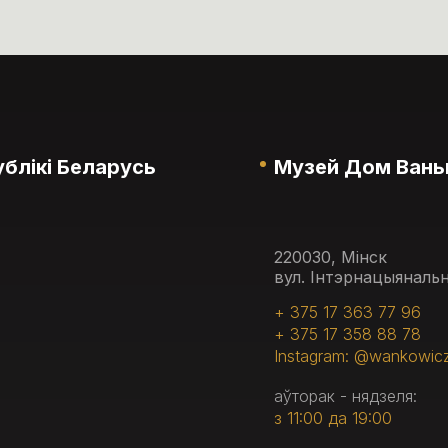
блікі Беларусь
Музей Дом Вань
220030, Мінск
вул. Інтэрнацыянальн
+ 375 17 363 77 96
+ 375 17 358 88 78
Instagram: @wankowic
аўторак - нядзеля:
з 11:00 да 19:00