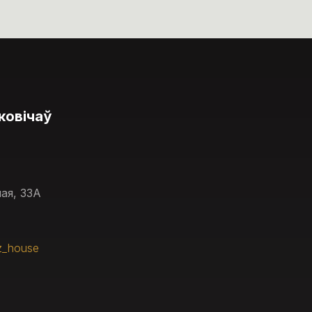
ковічаў
ая, 33А
z_house