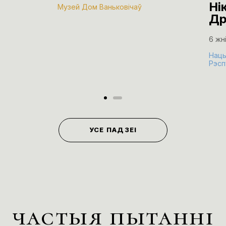
Ні
Музей Дом Ваньковічаў
Др
6 жн
Нацы
Рэсп
УСЕ ПАДЗЕІ
частыя пытанні