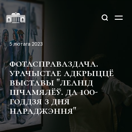
5 лютага 2023
фотасправаздача.
урачыстае адкрыццё
выставы "леанід
шчамялёў. да 100-
годдзя з дня
нараджэння"