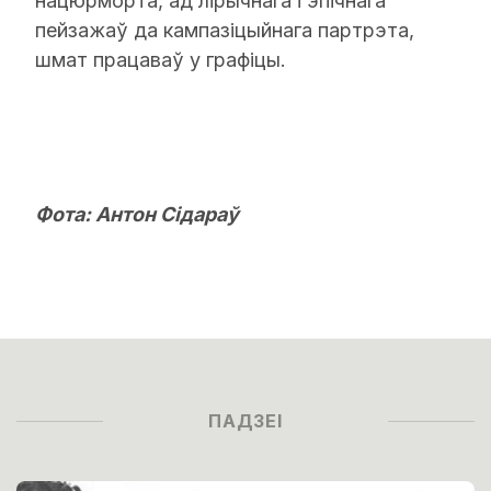
нацюрморта, ад лірычнага і эпічнага
пейзажаў да кампазіцыйнага партрэта,
шмат працаваў у графіцы.
Фота: Антон Сідараў
ПАДЗЕІ