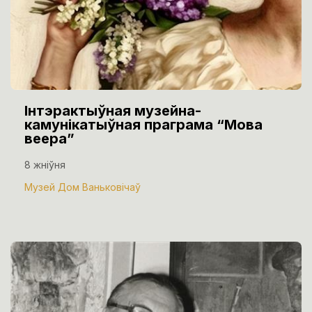
Інтэрактыўная музейна-
камунікатыўная праграма “Мова
веера”
8 жніўня
Музей Дом Ваньковічаў