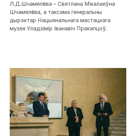
Л.Д.Шчамялёва – Святлана Мікалаеўна
Шчамялёва, а таксама генеральны
дырэктар Нацыянальнага мастацкага
музея Уладзімір Іванавіч Пракапцоў.