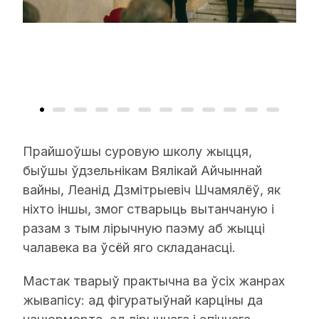
Прайшоўшы суровую школу жыцця,
быўшы ўдзельнікам Вялікай Айчыннай
вайны, Леанід Дзмітрыевіч Шчамялёў, як
ніхто іншы, змог стварыць вытанчаную і
разам з тым лірычную паэму аб жыцці
чалавека ва ўсёй яго складанасці.
Мастак тварыў практычна ва ўсіх жанрах
жывапісу: ад фігуратыўнай карціны да