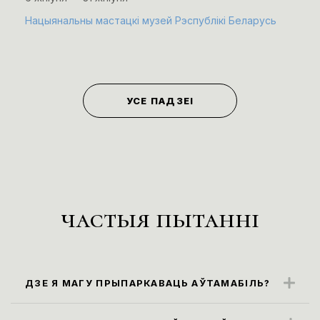
Нацыянальны мастацкі музей Рэспублікі Беларусь
УСЕ ПАДЗЕІ
частыя пытанні
ДЗЕ Я МАГУ ПРЫПАРКАВАЦЬ АЎТАМАБІЛЬ?
Бліжэйшыя парковачныя месцы
знаходзяцца ўздоўж вул. Карла Маркса