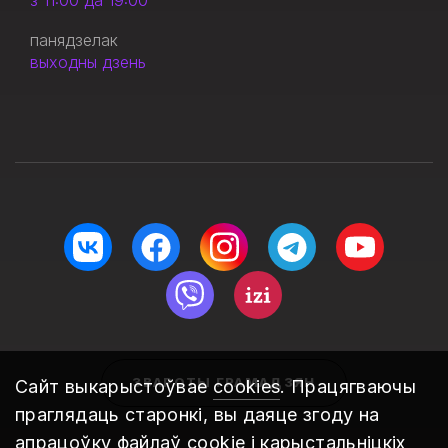
з 11:00 да 19:00
панядзелак
выходны дзень
ЗВАРОТЫ ГРАМАДЗЯН
Сайт выкарыстоўвае
cookies
. Працягваючы
праглядаць старонкі, вы даяце згоду на
апрацоўку файлаў cookie і карыстальніцкіх