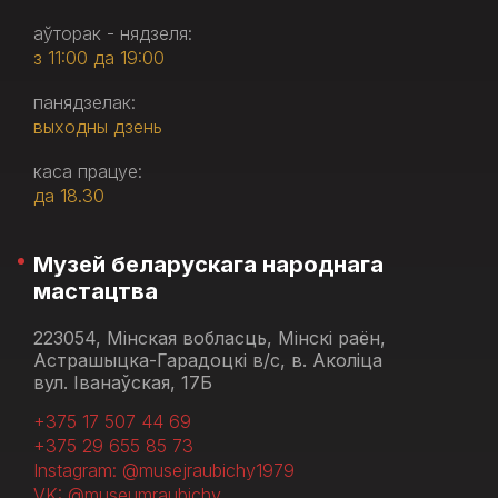
аўторак - нядзеля:
з 11:00 да 19:00
панядзелак:
выходны дзень
каса працуе:
да 18.30
Музей беларускага народнага
мастацтва
223054, Мінская вобласць, Мінскі раён,
Астрашыцка-Гарадоцкі в/с, в. Аколіца
вул. Іванаўская, 17Б
+375 17 507 44 69
+375 29 655 85 73
Instagram: @musejraubichy1979
VK: @museumraubichy