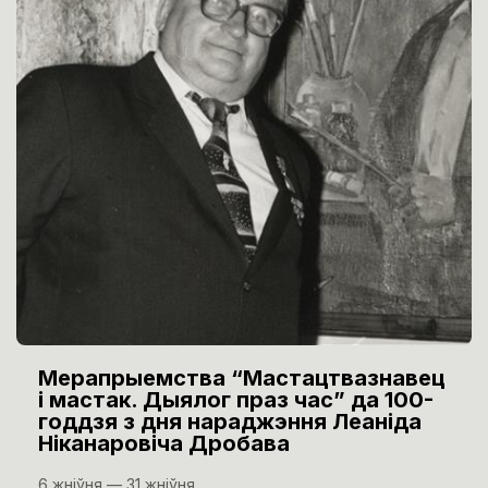
Мерапрыемства “Мастацтвазнавец
і мастак. Дыялог праз час” да 100-
годдзя з дня нараджэння Леаніда
Ніканаровіча Дробава
6 жніўня — 31 жніўня