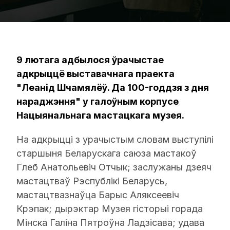
9 лютага адбылося ўрачыстае
адкрыццё выставачнага праекта
"Леанід Шчамялёў. Да 100-годдзя з дня
нараджэння" у галоўным корпусе
Нацыянальнага мастацкага музея.
На адкрыцці з урачыстым словам выступілі
старшыня Беларускага саюза мастакоў
Глеб Анатольевіч Отчык; заслужаны дзеяч
мастацтваў Рэспублікі Беларусь,
мастацтвазнаўца Барыс Аляксеевіч
Крэпак; дырэктар Музея гісторыі горада
Мінска Галіна Пятроўна Ладзісава; удава