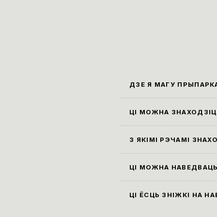
ДЗЕ Я МАГУ ПРЫПАРК
Бліжэ
Карла
ЦІ МОЖНА ЗНАХОДЗІЦЦ
Праві
экспа
З ЯКІМІ РЭЧАМІ ЗНАХ
гардэ
Усе с
см, а
ЦІ МОЖНА НАВЕДВАЦЬ
пакін
Так, 
экспа
ЦІ ЁСЦЬ ЗНІЖКІ НА Н
музей
Ільго