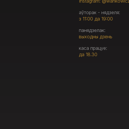
Instagram: @wankowic
аўторак - нядзеля:
з 11:00 да 19:00
панядзелак:
выходны дзень
каса працуе:
да 18.30