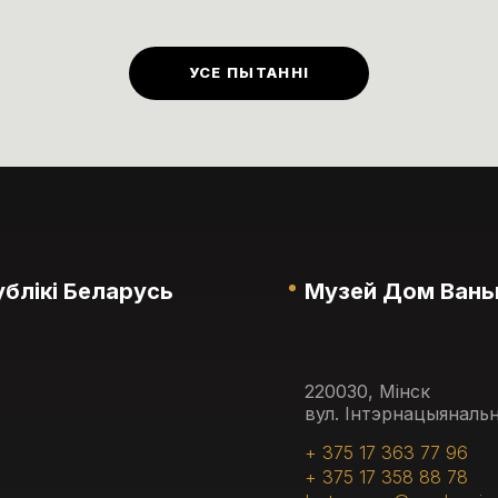
йнага ўзросту ў музеі прадугледжаны ў першы
зелак кожнага месяца.
УСЕ ПЫТАННІ
блікі Беларусь
Музей Дом Вань
220030, Мінск
вул. Інтэрнацыянальн
+ 375 17 363 77 96
+ 375 17 358 88 78