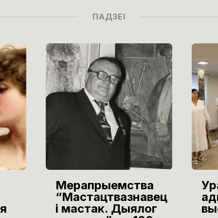
ПАДЗЕІ
Мерапрыемства
Ур
“Мастацтвазнавец
ад
я
і мастак. Дыялог
вы