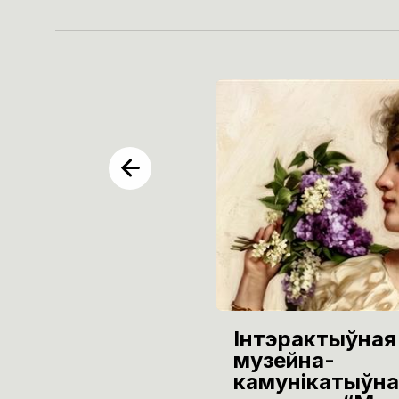
Інтэрактыўная
музейна-
камунікатыўна