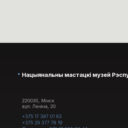
пенсі
паняд
Нацыянальны мастацкі музей Рэспу
220030, Мінск
вул. Леніна, 20
+375 17 397 01 63
+375 29 377 78 19