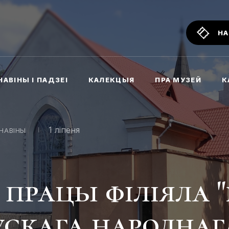
НА
НАВІНЫ І ПАДЗЕІ
КАЛЕКЦЫЯ
ПРА МУЗЕЙ
К
1 ліпеня
НАВІНЫ
 працы філіяла 
ускага народнаг