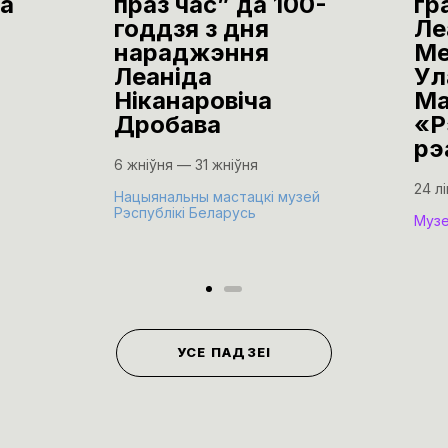
а
праз час” да 100-
гр
годдзя з дня
Ле
нараджэння
Ме
Леаніда
Ул
Ніканаровіча
Ма
Дробава
«Р
рэ
6 жніўня — 31 жніўня
24 л
Нацыянальны мастацкі музей
Рэспублікі Беларусь
Музе
УСЕ ПАДЗЕІ