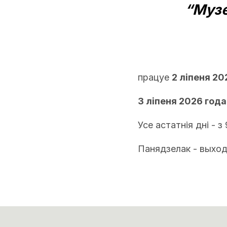
“Музе
працуе
2 ліпеня 20
3 ліпеня 2026 года
Усе астатнія дні - з 
Панядзелак - выход