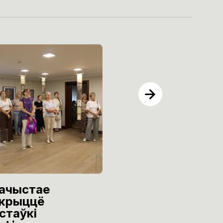
ачыстае
Эксклюзіўная
крыццё
вечарынка
стаўкі
“Мастацкі