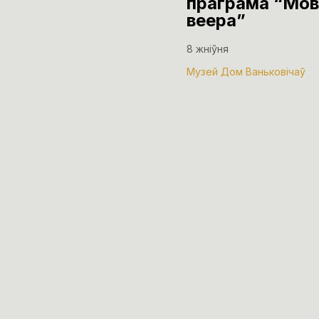
праграма “Мов
веера”
8 жніўня
Музей Дом Ваньковічаў