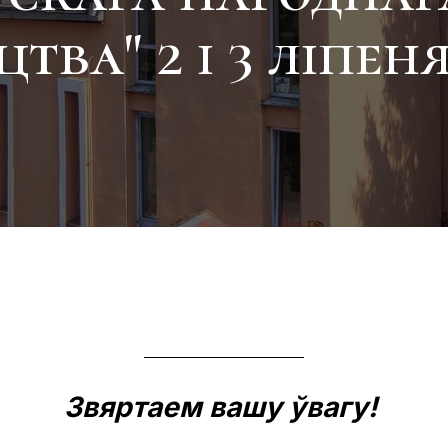
тва" 2 і 3 ліпен
Звяртаем вашу ўвагу!