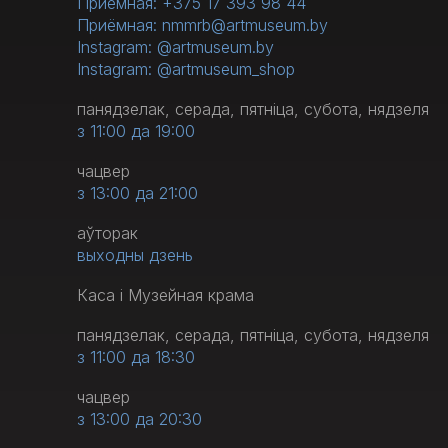
Приёмная: +375 17 393 98 44
Приёмная: nmmrb@artmuseum.by
Instagram: @artmuseum.by
Instagram: @artmuseum_shop
панядзелак, серада, пятніца, субота, нядзеля
з 11:00 да 19:00
чацвер
з 13:00 да 21:00
аўторак
выходны дзень
Каса і Музейная крама
панядзелак, серада, пятніца, субота, нядзеля
з 11:00 да 18:30
чацвер
з 13:00 да 20:30