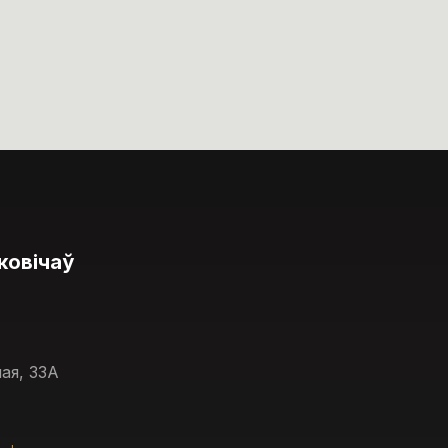
ковічаў
ая, 33А