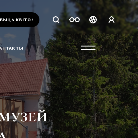
БЫЦЬ КВІТОК
Беларуская
Русский
АНТАКТЫ
English
"музей
а