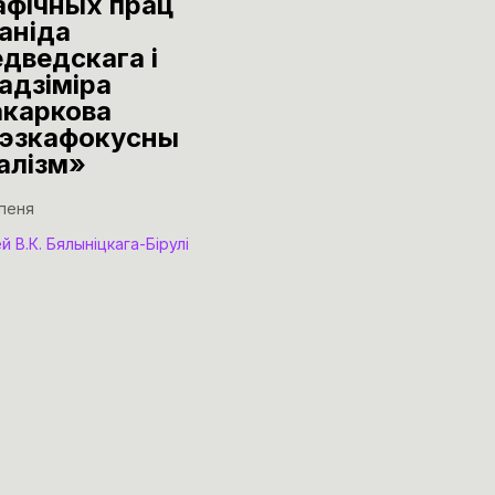
афічных прац
Бамонд”
аніда
30 чэрвеня
дведскага і
адзіміра
Нацыянальны мастацкі м
Рэспублікі Беларусь
каркова
эзкафокусны
алізм»
іпеня
й В.К. Бялыніцкага-Бірулі