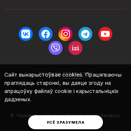
ЗВАРОТЫ ГРАМАДЗЯН
Сайт выкарыстоўвае
cookies
. Працягваючы
праглядаць старонкі, вы даяце згоду на
апрацоўку файлаў cookie і карыстальніцкіх
дадзеных.
Нацыянальны Мастацкі Музей Рэспублікі Беларусь
2010 – 2026
УСЁ ЗРАЗУМЕЛА