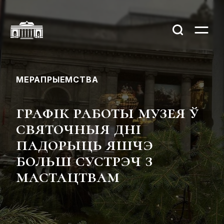
МЕРАПРЫЕМСТВА
графік работы музея ў
святочныя дні
падорыць яшчэ
больш сустрэч з
мастацтвам