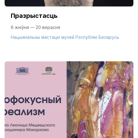
Празрыстасць
6 жніўня — 20 верасня
Нацыянальны мастацкі музей Рэспублікі Беларусь