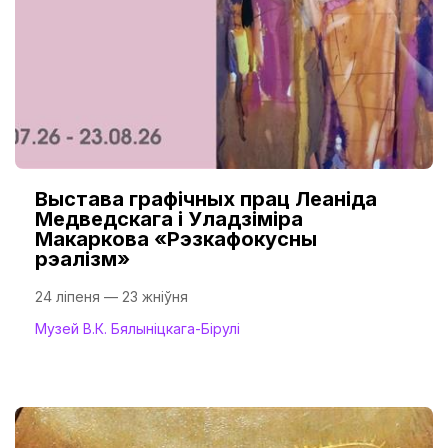
Выстава графічных прац Леаніда
Медведскага і Уладзіміра
Макаркова «Рэзкафокусны
рэалізм»
24 ліпеня — 23 жніўня
Музей В.К. Бялыніцкага-Бірулі