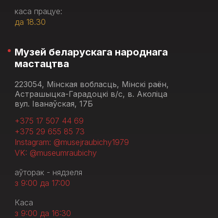
каса працуе:
да 18.30
Музей беларускага народнага
мастацтва
223054, Мінская вобласць, Мінскі раён,
Астрашыцка-Гарадоцкі в/с, в. Аколіца
вул. Іванаўская, 17Б
+375 17 507 44 69
+375 29 655 85 73
Instagram: @musejraubichy1979
VK: @museumraubichy
аўторак - нядзеля
з 9:00 да 17:00
Каса
з 9:00 да 16:30