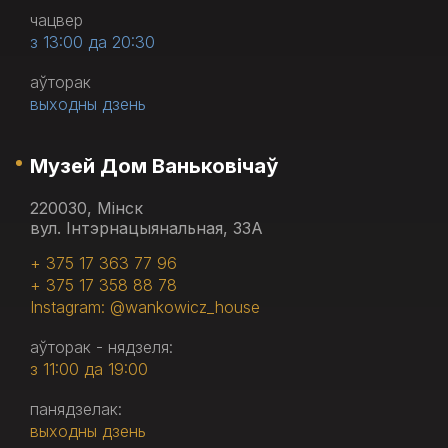
чацвер
з 13:00 да 20:30
аўторак
выходны дзень
Музей Дом Ваньковічаў
220030, Мінск
вул. Інтэрнацыянальная, 33А
+ 375 17 363 77 96
+ 375 17 358 88 78
Instagram: @wankowicz_house
аўторак - нядзеля:
з 11:00 да 19:00
панядзелак:
выходны дзень