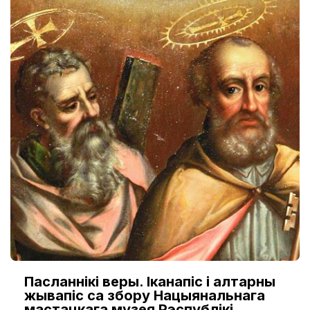
Пасланнікі веры. Іканапіс і алтарны
жывапіс са збору Нацыянальнага
мастацкага музея Рэспублікі