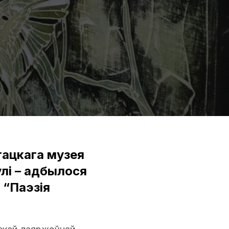
тацкага музея
улі – адбылося
 “Паэзія