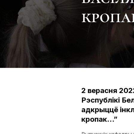
кропа
2 верасня 202
Рэспублікі Бе
адкрыццё інкл
кропак…”