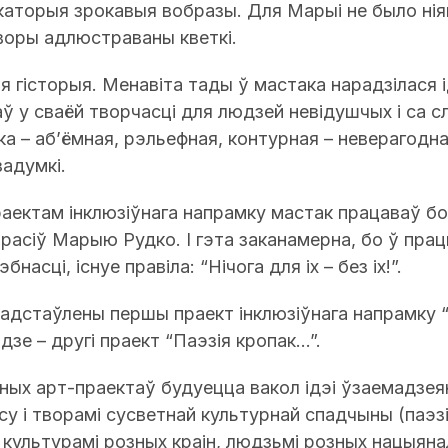
екаторыя зрокавыя вобразы. Для Марыі не было нія
воры адлюстраваны кветкі.
ая гісторыя. Менавіта тады ў мастака нарадзілася 
аў у сваёй творчасці для людзей невідушчых і са 
ка – аб’ёмная, рэльефная, контурная – неверагодн
задумкі.
ектам інклюзіўнага напрамку мастак працаваў бол
расіў Марыю Рудко. І гэта заканамерна, бо ў працы
асці, існуе правіла: “Нічога для іх – без іх!”.
радстаўлены першы праект інклюзіўнага напрамку 
дзе – другі праект “Паэзія кропак…”.
ных арт-праектаў будуецца вакол ідэі ўзаемадзея
у і творамі сусветнай культурнай спадчыны (паэзі
ж культурамі розных краін, людзьмі розных нацыян