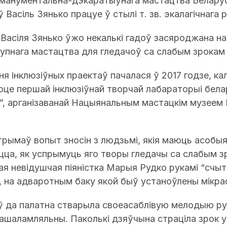
 манументальна-дэкаратыўнага мастацтва Белару
 Васіль Зянько працуе ў стылі т. зв. экалагічнага
Васіля Зянько ўжо некалькі гадоў засяроджана на
ступнага мастацтва для гледачоў са слабым зрокам 
 інклюзіўных праектаў пачалася ў 2017 годзе, кал
оце першай інклюзіўнай творчай лабараторыі бел
”, арганізаванай Нацыянальным мастацкім музеем 
рымаў вопыт зносін з людзьмі, якія маюць асобыя
цца, як успрымуць яго творы гледачы са слабым з
ая невідушчая піяністка Марыя Рудко рукамі “счыт
і”, на адваротным баку якой быў устаноўлены мікра
 да палатна стварыла своеасаблівую мелодыю рук
ашаламляльны. Паколькі дзяўчына страціла зрок у 