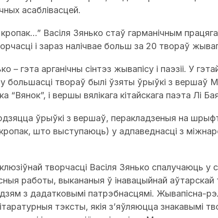
ічных асаблівасцей.
 кропак…” Васіля Зянько стаў гарманічным працяг
орчасці і зараз налічвае больш за 20 твораў жывап
о – гэта арганічны сінтэз жывапісу і паэзіі. У гэта
у большасці твораў былі ўзяты ўрыўкі з вершаў М
ка “Вянок”, і вершы вялікага кітайскага паэта Лі Бая (
ходзяцца ўрыўкі з вершаў, перакладзеныя на шрыф
кропак, што выступаюць) у адпаведнасці з міжна
нклюзіўнай творчасці Васіля Зянько спалучаюць у 
ныя работы, выкананыя ў інавацыйнай аўтарскай 
дзям з дадатковымі патрэбнасцямі. Жывапісна-рэ
ітаратурныя тэксты, якія з’яўляюцца знакавымі тв