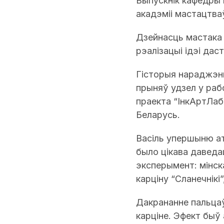
Выпускнік кафедры
акадэміі мастацтваў
Дзейнасць мастака 
рэалізацыі ідэі да
Гісторыя нараджэння
прыняў удзел у раб
праекта “ІнкАртЛаб
Беларусь.
Васіль упершыню ат
было цікава даведа
эксперымент: мінск
карціну “Сланечнік
Дакрананне пальцаў
карціне. Эфект быў 