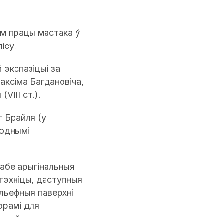
ам працы мастака ў
ісу.
й экспазіцыі за
аксіма Багдановіча,
VIII ст.).
т Брайля (у
роднымі
сабе арыгінальныя
тэхніцы, даступныя
льефныя паверхні
орамі для