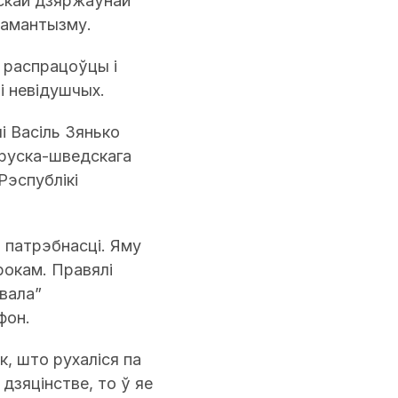
скай дзяржаўнай
 рамантызму.
 распрацоўцы і
і невідушчых.
і Васіль Зянько
аруска-шведскага
Рэспублікі
 патрэбнасці. Яму
рокам. Правялі
вала”
фон.
, што рухаліся па
дзяцінстве, то ў яе