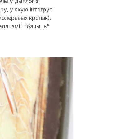
ючы ў дыялог з
у, у якую інтэгруе
колеравых кропак).
дачамі і “бачыць”