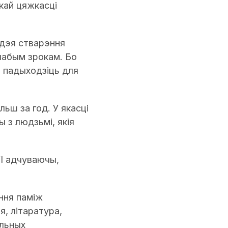
кай цяжкасці
ідэя стварэння
слабым зрокам. Бо
а падыходзіць для
ьш за год. У якасці
 з людзьмі, якія
“І адчуваючы,
ння паміж
я, літаратура,
альных