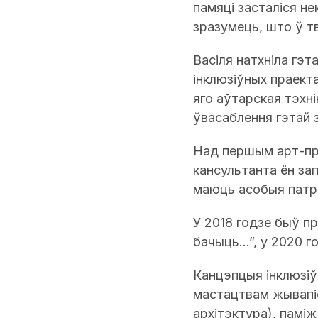
памяці засталіся н
зразумець, што ў т
Васіля натхніла гэт
інклюзіўных праект
яго аўтарская тэхні
ўвасаблення гэтай 
Над першым арт-пра
кансультанта ён зап
маюць асобыя патрэбн
У 2018 годзе быў п
бачыць…”, у 2020 го
Канцэпцыя інклюзіў
мастацтвам жывапіс
архітэктура), памі