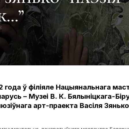
к…”
2 года ў філіяле Нацыянальнага мас
ларусь – Музеі В. К. Бялыніцкага-Бір
юзіўнага арт-праекта Васіля Зянько