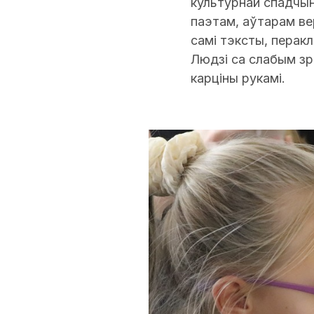
культурнай спадчыны
паэтам, аўтарам ве
самі тэксты, перак
Людзі са слабым зр
карціны рукамі.