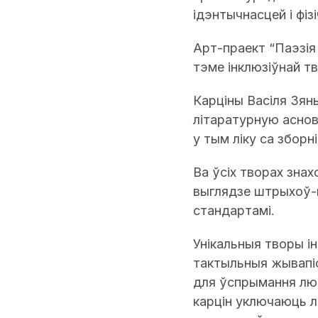
ідэнтычнасцей і фіз
Арт-праект “Паэзія
тэме інклюзіўнай тв
Карціны Васіля Зяньк
літаратурную аснов
у тым ліку са зборні
Ва ўсіх творах зна
выглядзе штрыхоў-
стандартамі.
Унікальныя творы і
тактыльныя жывапіс
для ўспрымання лю
карцін уключаюць л