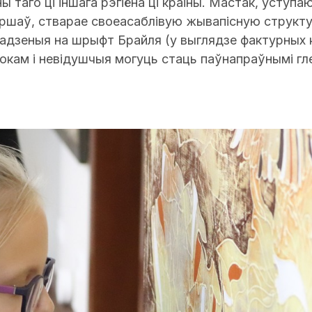
 таго ці іншага рэгіёна ці краіны. Мастак, уступа
ршаў, стварае своеасаблівую жывапісную структур
ладзеныя на шрыфт Брайля (у выглядзе фактурных 
окам і невідушчыя могуць стаць паўнапраўнымі гле