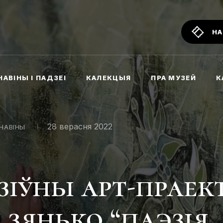
НА
НАВІНЫ І ПАДЗЕІ
КАЛЕКЦЫЯ
ПРА МУЗЕЙ
К
28 верасня 2022
НАВІНЫ
зіўны арт-праек
 зянько “паэзія