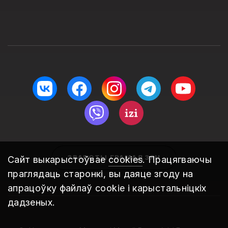
ЗВАРОТЫ ГРАМАДЗЯН
Сайт выкарыстоўвае
cookies
. Працягваючы
праглядаць старонкі, вы даяце згоду на
апрацоўку файлаў cookie і карыстальніцкіх
дадзеных.