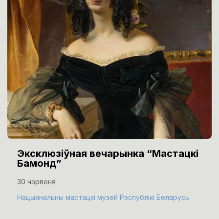
Эксклюзіўная вечарынка “Мастацкі
Бамонд”
30 чэрвеня
Нацыянальны мастацкі музей Рэспублікі Беларусь