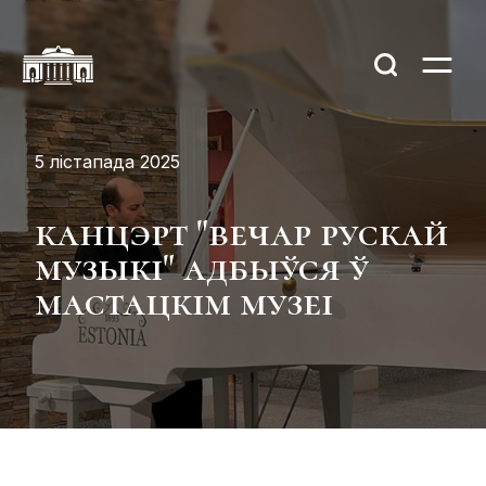
5 лістапада 2025
канцэрт "вечар рускай
музыкі" адбыўся ў
мастацкім музеі