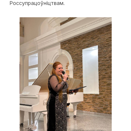
Россупрацоўніцтвам.