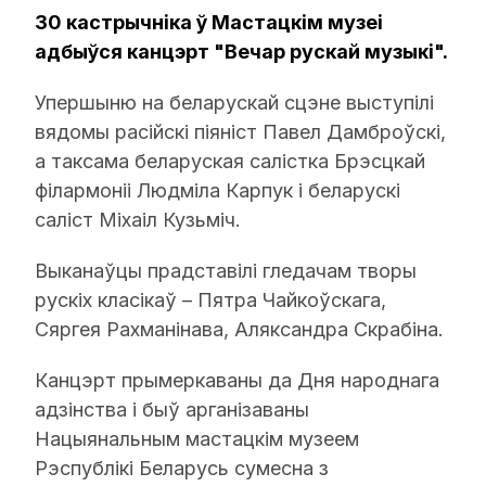
30 кастрычніка ў Мастацкім музеі
адбыўся канцэрт "Вечар рускай музыкі".
Упершыню на беларускай сцэне выступілі
вядомы расійскі піяніст Павел Дамброўскі,
а таксама беларуская салістка Брэсцкай
філармоніі Людміла Карпук і беларускі
саліст Міхаіл Кузьміч.
Выканаўцы прадставілі гледачам творы
рускіх класікаў – Пятра Чайкоўскага,
Сяргея Рахманінава, Аляксандра Скрабіна.
Канцэрт прымеркаваны да Дня народнага
адзінства і быў арганізаваны
Нацыянальным мастацкім музеем
Рэспублікі Беларусь сумесна з