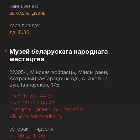
панядзелак:
выходны дзень
каса працуе:
да 18.30
Музей беларускага народнага
мастацтва
223054, Мінская вобласць, Мінскі раён,
Астрашыцка-Гарадоцкі в/с, в. Аколіца
вул. Іванаўская, 17Б
+375 17 507 44 69
+375 29 655 85 73
Instagram: @musejraubichy1979
VK: @museumraubichy
аўторак - нядзеля
з 9:00 да 17:00