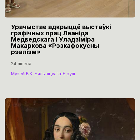
Урачыстае адкрыццё выстаўкі
графічных прац Леаніда
Медведскага і Уладзіміра
Макаркова «Рэзкафокусны
рэалізм»
24 ліпеня
Музей В.К. Бялыніцкага-Бірулі