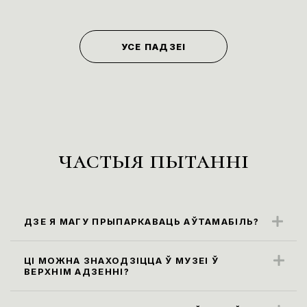
УСЕ ПАДЗЕІ
частыя пытанні
ДЗЕ Я МАГУ ПРЫПАРКАВАЦЬ АЎТАМАБІЛЬ?
Бліжэйшыя парковачныя месцы
знаходзяцца ўздоўж вул. Карла Маркса
ЦІ МОЖНА ЗНАХОДЗІЦЦА Ў МУЗЕІ Ў
ВЕРХНІМ АДЗЕННІ?
(паркоўка платная)
Правілы наведвання музея не
прадугледжваюць наведванне экспазіцыі