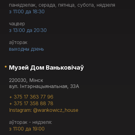
панядзелак, серада, пятніца, субота, нядзеля
з 11:00 да 18:30
чацвер
з 13:00 да 20:30
аўторак
выходны дзень
Музей Дом Ваньковічаў
220030, Мінск
вул. Інтэрнацыянальная, 33А
+ 375 17 363 77 96
+ 375 17 358 88 78
Instagram: @wankowicz_house
аўторак - нядзеля:
з 11:00 да 19:00