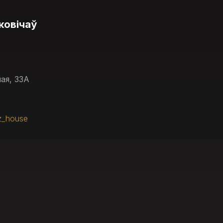
ковічаў
ая, 33А
z_house