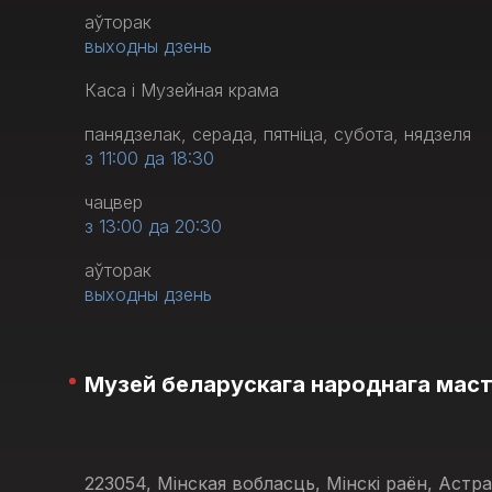
аўторак
выходны дзень
Каса і Музейная крама
панядзелак, серада, пятніца, субота, нядзеля
з 11:00 да 18:30
чацвер
з 13:00 да 20:30
аўторак
выходны дзень
Музей беларускага народнага мас
223054, Мінская вобласць, Мінскі раён, Астр