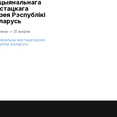
цыянальнага
9 ліпеня — 16 жніўня
стацкага
зея Рэспублікі
Нацыянальны мастацкі м
Рэспублікі Беларусь
ларусь
іпеня — 31 жніўня
янальны мастацкі музей
ублікі Беларусь