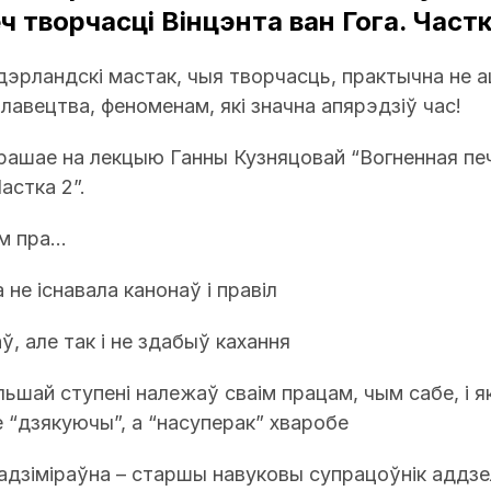
ч творчасці Вінцэнта ван Гога. Частк
ідэрландскі мастак, чыя творчасць, практычна не 
лавецтва, феноменам, які значна апярэдзіў час!
рашае на лекцыю Ганны Кузняцовай “Вогненная пе
астка 2”.
 пра...
 не існавала канонаў і правіл
аў, але так і не здабыў кахання
ольшай ступені належаў сваім працам, чым сабе, і я
е “дзякуючы”, а “насуперак” хваробе
адзіміраўна – старшы навуковы супрацоўнік аддз