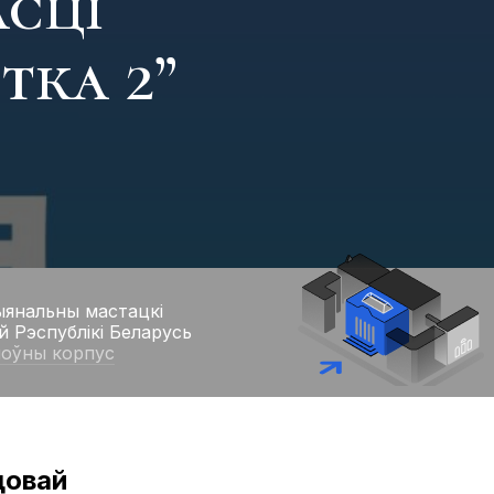
асці
тка 2”
янальны мастацкі
й Рэспублікі Беларусь
лоўны корпус
цовай