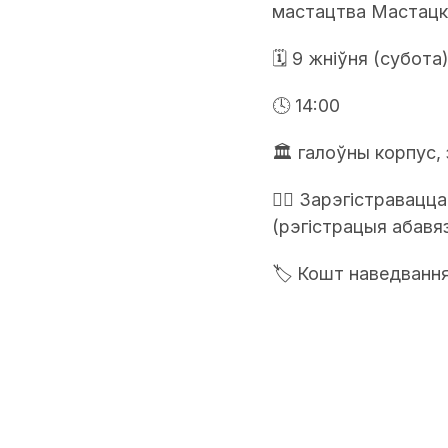
мастацтва Мастацк
🗓 9 жніўня (субота
🕓 14:00
🏛 галоўны корпус,
✍🏻 Зарэгістравацц
(рэгістрацыя абавя
🏷️ Кошт наведвання