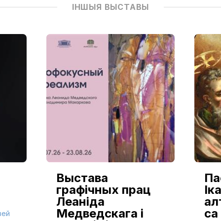
ІНШЫЯ ВЫСТАВЫ
Выстава
Па
графічных прац
Іка
Леаніда
ал
Медведскага і
са
зей