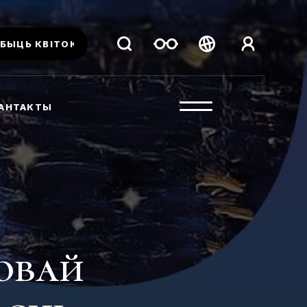
БЫЦЬ КВІТОК
Беларуская
Русский
АНТАКТЫ
English
овай