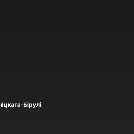
іцкага-Бірулі