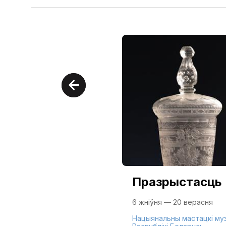
Празрыстасць
6 жніўня — 20 верасня
Нацыянальны мастацкі му