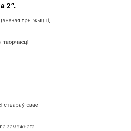
а 2”.
ацэненая пры жыцці,
ч творчасці
кі ствараў свае
ела замежнага