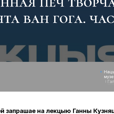
енная печ творч
та ван гога. час
Нацы
музе
Га
ей запрашае на лекцыю Ганны Кузня