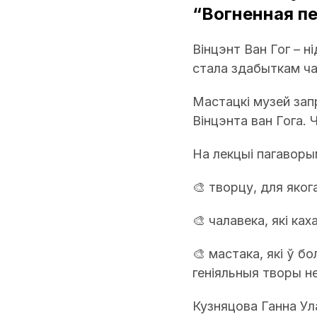
“Вогненная пе
Вінцэнт Ван Гог – н
стала здабыткам ча
Мастацкі музей зап
Вінцэнта ван Гога. Ч
На лекцыі пагаворым
🎨 творцу, для якога
🎨 чалавека, які ках
🎨 мастака, які ў б
геніяльныя творы н
Кузняцова Ганна Ул