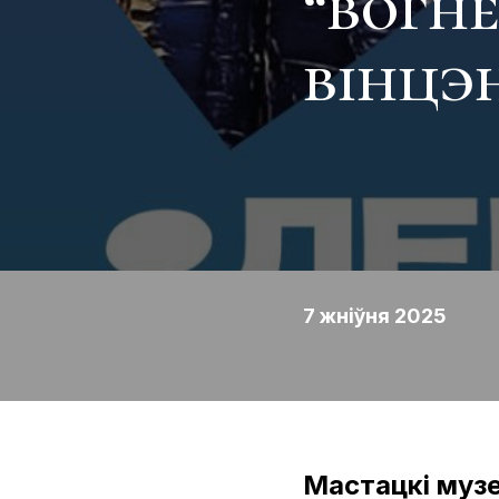
“вогн
вінцэн
7 жніўня 2025
Мастацкі муз