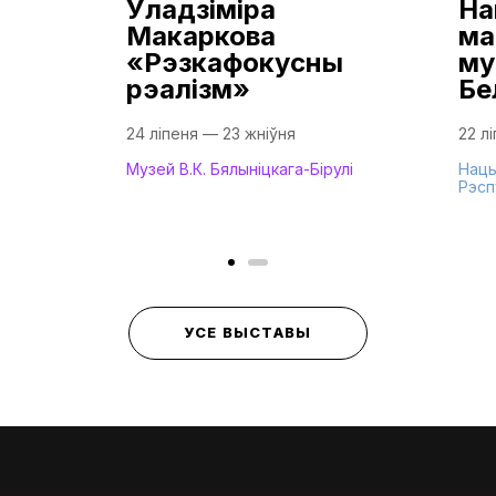
Уладзіміра
На
Макаркова
ма
«Рэзкафокусны
му
рэалізм»
Бе
24 ліпеня — 23 жніўня
22 л
Музей В.К. Бялыніцкага-Бірулі
Нацы
Рэсп
УСЕ ВЫСТАВЫ