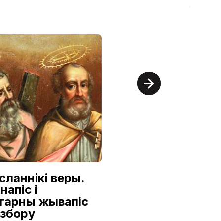
сланнікі веры.
Аляксандр
напіс і
Семілетаў:
тарны жывапіс
Першы з
 збору
дынастыі