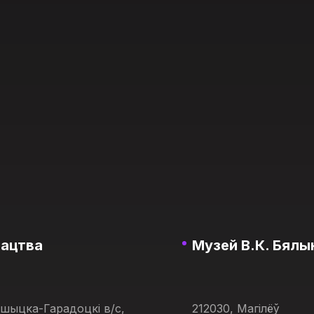
тацтва
Музей В.К. Бялын
ашыцка-Гарадоцкі в/с,
212030, Магілёў