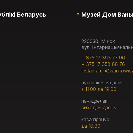
блікі Беларусь
Музей Дом Вань
220030, Мінск
вул. Інтэрнацыянальн
+ 375 17 363 77 96
+ 375 17 358 88 78
Instagram: @wankowic
аўторак - нядзеля:
з 11:00 да 19:00
панядзелак:
выходны дзень
каса працуе:
да 18.30