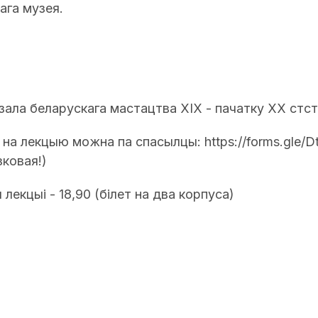
ага музея.
)
 зала беларускага мастацтва XIX - пачатку XX стст
а на лекцыю можна па спасылцы: https://forms.gle
зковая!)
 лекцыі - 18,90 (білет на два корпуса)