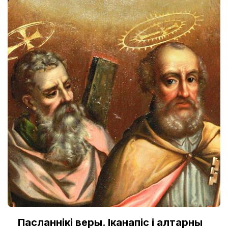
Пасланнікі веры. Іканапіс і алтарны