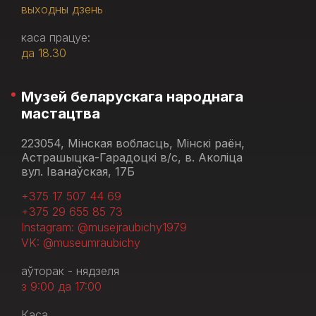
выходны дзень
каса працуе:
да 18.30
Музей беларускага народнага
мастацтва
223054, Мінская вобласць, Мінскі раён,
Астрашыцка-Гарадоцкі в/с, в. Аколіца
вул. Іванаўская, 17Б
+375 17 507 44 69
+375 29 655 85 73
Instagram: @musejraubichy1979
VK: @museumraubichy
аўторак - нядзеля
з 9:00 да 17:00
Каса