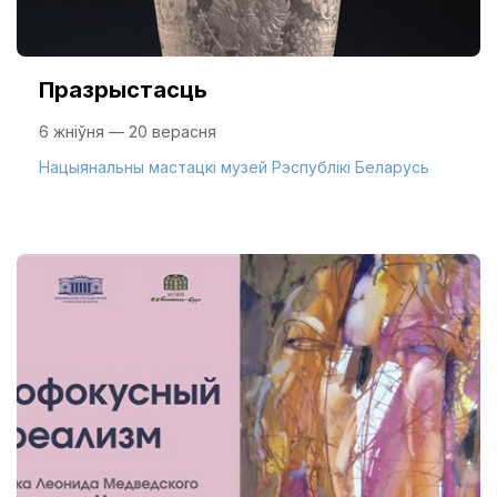
Празрыстасць
6 жніўня — 20 верасня
Нацыянальны мастацкі музей Рэспублікі Беларусь