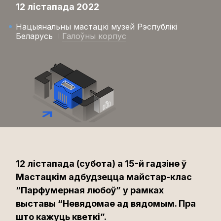
12 лістапада 2022
Нацыянальны мастацкі музей Рэспублікі
Беларусь
Галоўны корпус
12 лістапада (субота) а 15-й гадзіне ў
Мастацкім адбудзецца майстар-клас
“Парфумерная любоў” у рамках
выставы “Невядомае ад вядомым. Пра
што кажуць кветкі”.