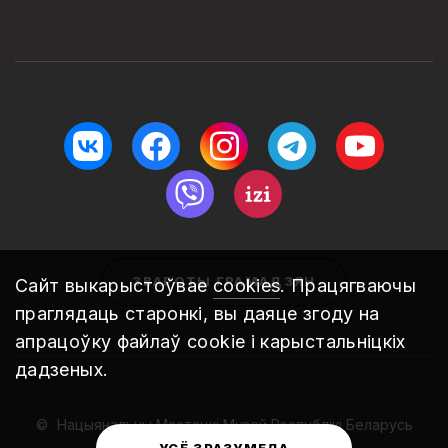
ЗВАРОТЫ ГРАМАДЗЯН
Сайт выкарыстоўвае
cookies
. Працягваючы
праглядаць старонкі, вы даяце згоду на
апрацоўку файлаў cookie і карыстальніцкіх
дадзеных.
Нацыянальны Мастацкі Музей Рэспублікі Беларусь
2010 – 2026
УСЁ ЗРАЗУМЕЛА