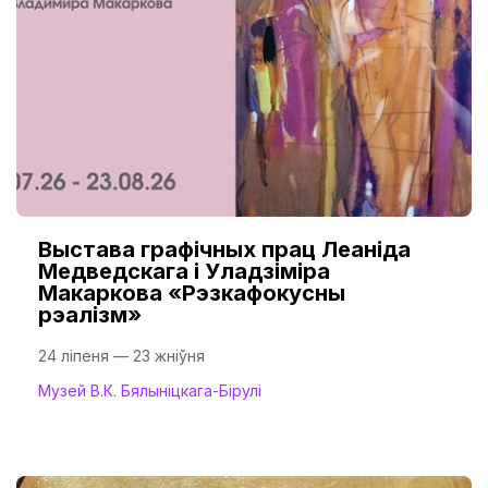
Выстава графічных прац Леаніда
Медведскага і Уладзіміра
Макаркова «Рэзкафокусны
рэалізм»
24 ліпеня — 23 жніўня
Музей В.К. Бялыніцкага-Бірулі