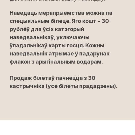
Наведаць мерапрыемства можна па
спецыяльным білеце. Яго кошт – 30
рублёў для ўсіх катэгорый
наведвальнікаў, уключаючы
ўладальнікаў карты госця. Кожны
наведвальнік атрымае ў падарунак
флакон з арыгінальным водарам.
Продаж білетаў пачнецца з 30
кастрычніка (усе білеты прададзены).