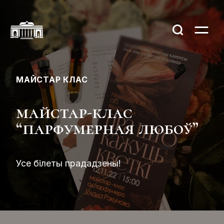
МАЙСТАР КЛАС
майстар-клас
“парфумерная любоў”
Усе білеты прададзены!