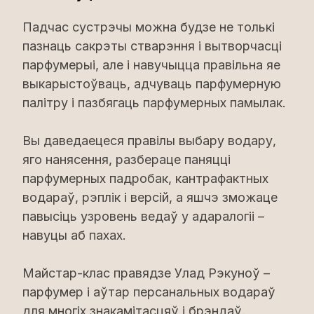
Падчас сустрэчы можна будзе не толькі
пазнаць сакрэты стварэння і вытворчасці
парфумерыі, але і навучыцца правільна яе
выкарыстоўваць, адчуваць парфумерную
палітру і пазбягаць парфумерных памылак.
Вы даведаецеся правілы выбару водару,
яго нанясення, разбераце паняцці
парфумерных падробак, кантрафактных
водараў, рэплік і версій, а яшчэ зможаце
павысіць узровень ведаў у адаралогіі –
навуцы аб пахах.
Майстар-клас правядзе Улад Рэкуноў –
парфумер і аўтар персанальных водараў
для многіх знакамітасцяў і брэндаў.