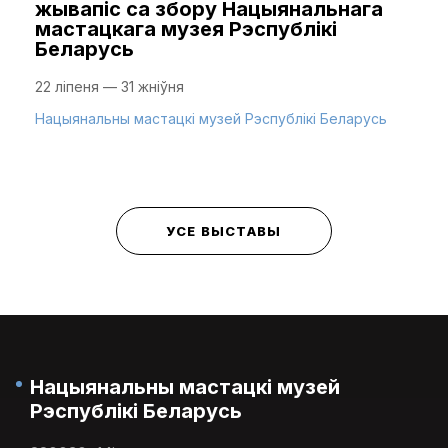
жывапіс са збору Нацыянальнага
мастацкага музея Рэспублікі
Беларусь
22 ліпеня — 31 жніўня
Нацыянальны мастацкі музей Рэспублікі Беларусь
УСЕ ВЫСТАВЫ
Нацыянальны мастацкі музей
Рэспублікі Беларусь