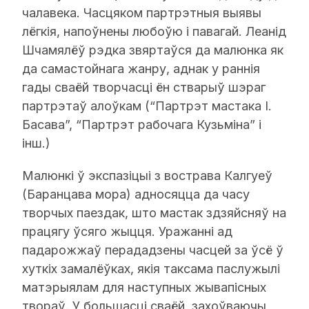
чалавека. Часцяком партрэтныя выявы
лёгкія, напоўнены любоўю і павагай. Леанід
Шчамялёў рэдка звяртаўся да малюнка як
да самастойнага жанру, аднак у раннія
гады сваёй творчасці ён стварыў шэраг
партрэтаў алоўкам (“Партрэт мастака І.
Басава”, “Партрэт рабочага Кузьміна” і
інш.)
Малюнкі ў экспазіцыі з вострава Калгуеў
(Баранцава мора) адносяцца да часу
творчых паездак, што мастак здзяйсняў на
працягу ўсяго жыцця. Уражанні ад
падарожжаў перададзены часцей за ўсё ў
хуткіх замалёўках, якія таксама паслужылі
матэрыялам для наступных жывапісных
твораў. У большасці сваёй, захоўваючы