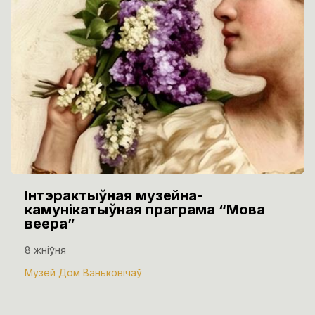
Інтэрактыўная музейна-
камунікатыўная праграма “Мова
веера”
8 жніўня
Музей Дом Ваньковічаў