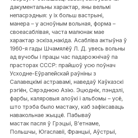
дакументальны характар, яны вельмі
непасрэдныя: у іх больш вастрыні,
манера – у асноўным вольная, форма –
своеасаблівая, часта малюнак мае
характар эскіза,накіда. Асабліва актыўна ў
1960-я гады Шчамялёў Л. Д. увесь вольны
ад вучобы і працы час падарожнічаў па
прасторах СССР: прайшоў усю поўнач
Усходне-Еўрапейскай раўніны з
Салавецкімі астравамі, наведаў Каўказскі
рэгіён, Сярэднюю Азію. Эцюднік, пэндзлі,
фарбы, каляровыя алоўкі і альбомы – усё,
што трэба было мастаку, каб зафіксаваць
навакольнае жыццё. Пабываў
мастак пасля ў Грэцыі, В’етнаме,
Польшчы, Югаславіі, Францыі, Аўстрыі,