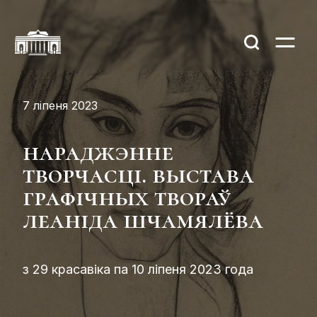
7 ліпеня 2023
нараджэнне
творчасці. выстава
графічных твораў
леаніда шчамялёва
з 29 красавіка па 10 ліпеня 2023 года