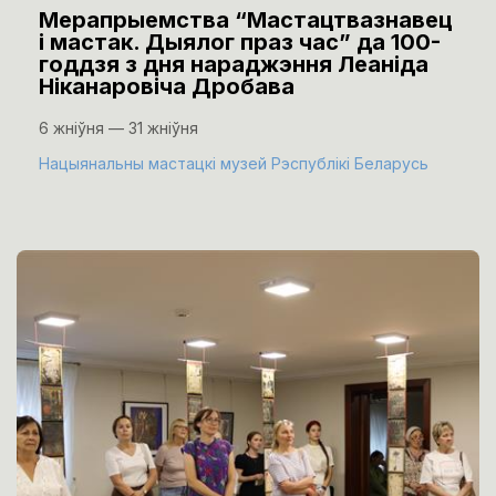
Мерапрыемства “Мастацтвазнавец
і мастак. Дыялог праз час” да 100-
годдзя з дня нараджэння Леаніда
Ніканаровіча Дробава
6 жніўня — 31 жніўня
Нацыянальны мастацкі музей Рэспублікі Беларусь