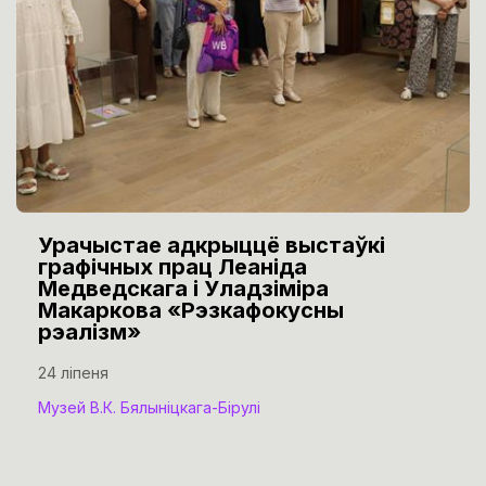
Урачыстае адкрыццё выстаўкі
графічных прац Леаніда
Медведскага і Уладзіміра
Макаркова «Рэзкафокусны
рэалізм»
24 ліпеня
Музей В.К. Бялыніцкага-Бірулі