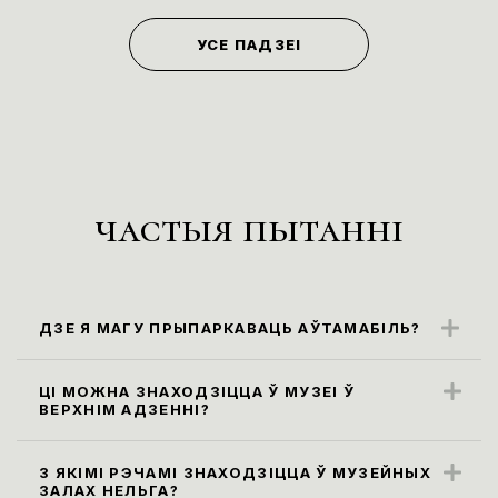
УСЕ ПАДЗЕІ
частыя пытанні
ДЗЕ Я МАГУ ПРЫПАРКАВАЦЬ АЎТАМАБІЛЬ?
Бліжэйшыя парковачныя месцы
знаходзяцца ўздоўж вул. Карла Маркса
ЦІ МОЖНА ЗНАХОДЗІЦЦА Ў МУЗЕІ Ў
ВЕРХНІМ АДЗЕННІ?
(паркоўка платная)
Правілы наведвання музея не
прадугледжваюць наведванне экспазіцыі
З ЯКІМІ РЭЧАМІ ЗНАХОДЗІЦЦА Ў МУЗЕЙНЫХ
ЗАЛАХ НЕЛЬГА?
ў верхнім адзенні. Яго неабходна