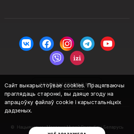
ЗВАРОТЫ ГРАМАДЗЯН
Сайт выкарыстоўвае
cookies
. Працягваючы
праглядаць старонкі, вы даяце згоду на
апрацоўку файлаў cookie і карыстальніцкіх
дадзеных.
Нацыянальны Мастацкі Музей Рэспублікі Беларусь
2010 – 2026
УСЁ ЗРАЗУМЕЛА