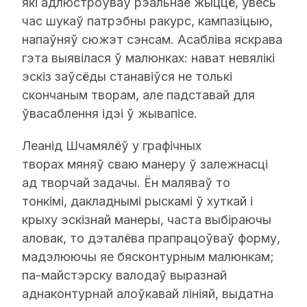
які адлюстроўваў рэальнае жыццё, увесь
час шукаў патрэбны ракурс, кампазіцыю,
напаўняў сюжэт сэнсам. Асабліва яскрава
гэта выявілася ў малюнках: нават невялікі
эскіз заўсёды станавіўся не толькі
скончаным творам, але падставай для
ўвасаблення ідэі ў жывапісе.
Леанід Шчамялёў у графічных
творах мяняў сваю манеру ў залежнасці
ад творчай задачы. Ён маляваў то
тонкімі, дакладнымі рыскамі ў хуткай і
крыху эскізнай манеры, часта выбіраючы
аловак, то дэталёва прапрацоўваў форму,
мадэлюючы яе бясконтурным малюнкам;
па-майстэрску валодаў выразнай
аднаконтурнай алоўкавай лініяй, выдатна