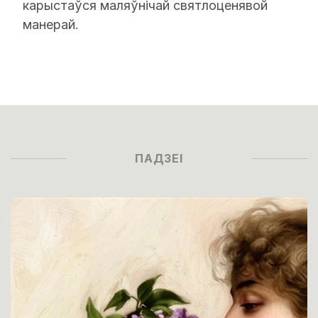
карыстаўся маляўнічай святлоценявой
манерай.
ПАДЗЕІ