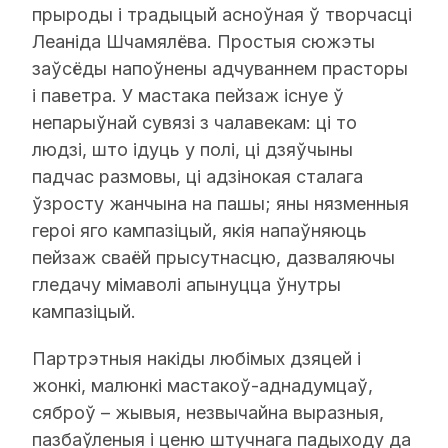
прыроды і традыцый асноўная ў творчасці
Леаніда Шчамялёва. Простыя сюжэты
заўсёды напоўнены адчуваннем прасторы
і паветра. У мастака пейзаж існуе ў
непарыўнай сувязі з чалавекам: ці то
людзі, што ідуць у полі, ці дзяўчыны
падчас размовы, ці адзінокая сталага
ўзросту жанчына на пашы; яны нязменныя
героі яго кампазіцый, якія напаўняюць
пейзаж сваёй прысутнасцю, дазваляючы
гледачу мімаволі апынуцца ўнутры
кампазіцый.
Партрэтныя накіды любімых дзяцей і
жонкі, малюнкі мастакоў-аднадумцаў,
сяброў – жывыя, незвычайна выразныя,
пазбаўленыя і ценю штучнага падыходу да