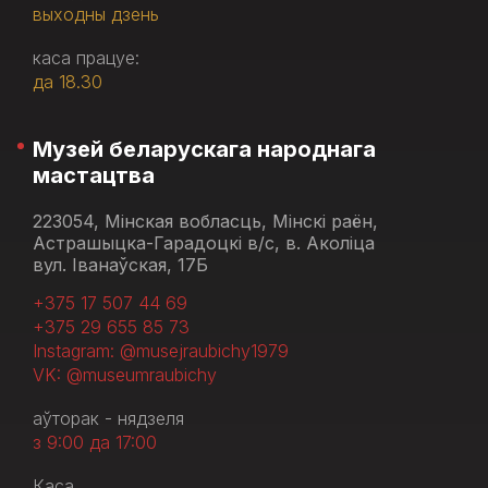
выходны дзень
каса працуе:
да 18.30
Музей беларускага народнага
мастацтва
223054, Мінская вобласць, Мінскі раён,
Астрашыцка-Гарадоцкі в/с, в. Аколіца
вул. Іванаўская, 17Б
+375 17 507 44 69
+375 29 655 85 73
Instagram: @musejraubichy1979
VK: @museumraubichy
аўторак - нядзеля
з 9:00 да 17:00
Каса