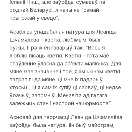
Іспаніі і інш., але заўсёды сумаваў па
роднай Беларусі, лічачы яе “самай
прыгожай у свеце”.
Асабліва ўпадабаная натура для Леаніда
Шчамялёва – кветкі, любімымі былі
ружы. Пра іх ён гаварыў так: “Вось я
люблю пісаць кветкі. Кветкі – гэта маё
стаўленне ўласна да аб’екта малюнка. Для
мяне мае значэнне і тое, якім чынам кветкі
патрапілі да мяне: ці мне іх падарыў
хтосьці, ці я сам іх купіў ці сарваў, ці недзе
ўбачыў, запомніў. Менавіта ад гэтага
залежыць стан і настрой нацюрморта”.
Асновай для творчасці Леаніда Шчамялёва
заўсёды была натура, ён быў майстрам,