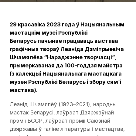
29 красавіка 2023 года ў Нацыянальным
мастацкім музеі Рэспублікі
Беларусь пачынае працаваць выстава
графічных твораў Леаніда Дзмітрыевіча
Шчамялёва “Нараджэнне творчасці”,
прымеркаваная да 100-годдзя майстра
(з калекцыі Нацыянальнага мастацкага
музея Рэспублікі Беларусь і збору сям’і
мастака).
Леанід Шчамялёў (1923–2021), народны
мастак Беларусі, лаўрэат Дзяржаўнай
прэміі БССР, лаўрэат прэміі Саюзнай
дзяржавы ў галіне літаратуры і мастацтва,