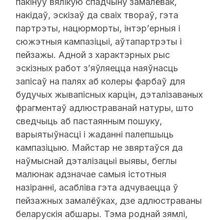
пакінуў вялікую спадчыну замалёвак,
накідаў, эскізаў да сваіх твораў, гэта
партрэты, нацюрморты, інтэр’ерныя і
сюжэтныя кампазіцыі, аўтапартрэты і
пейзажы. Адной з характэрных рыс
эскізных работ з’яўляецца наяўнасць
запісаў на палях аб колеры фарбаў для
будучых жывапісных карцін, дэталізаваных
фрагментаў адлюстраванай натуры, што
сведчыць аб пастаянным пошуку,
варыятыўнасці і жаданні палепшыць
кампазіцыю. Майстар не звяртаўся да
наўмыснай дэталізацыі выявы, беглы
малюнак адзначае самыя істотныя
назіранні, асабліва гэта адчуваецца ў
пейзажных замалёўках, дзе адлюстраваны
беларускія абшары. Тэма роднай зямлі,