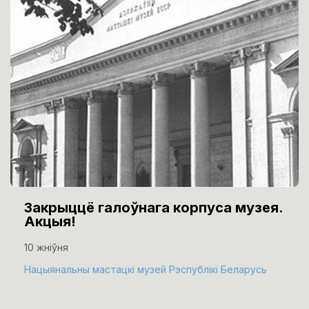
Закрыццё галоўнага корпуса музея.
Акцыя!
10 жніўня
Нацыянальны мастацкі музей Рэспублікі Беларусь