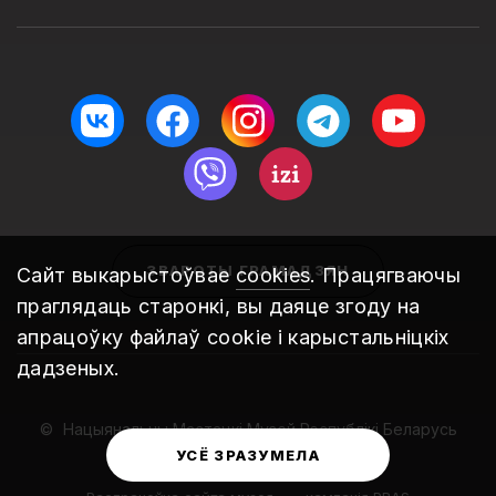
ЗВАРОТЫ ГРАМАДЗЯН
Сайт выкарыстоўвае
cookies
. Працягваючы
праглядаць старонкі, вы даяце згоду на
апрацоўку файлаў cookie і карыстальніцкіх
дадзеных.
Нацыянальны Мастацкі Музей Рэспублікі Беларусь
2010 – 2026
УСЁ ЗРАЗУМЕЛА