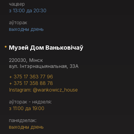
чацвер
з 13:00 да 20:30
аўторак
выходны дзень
Музей Дом Ваньковічаў
220030, Мінск
вул. Інтэрнацыянальная, 33А
+ 375 17 363 77 96
+ 375 17 358 88 78
Instagram: @wankowicz_house
аўторак - нядзеля:
з 11:00 да 19:00
панядзелак:
выходны дзень