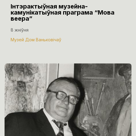
Інтэрактыўная музейна-
камунікатыўная праграма “Мова
веера”
8 жніўня
Музей Дом Ваньковічаў