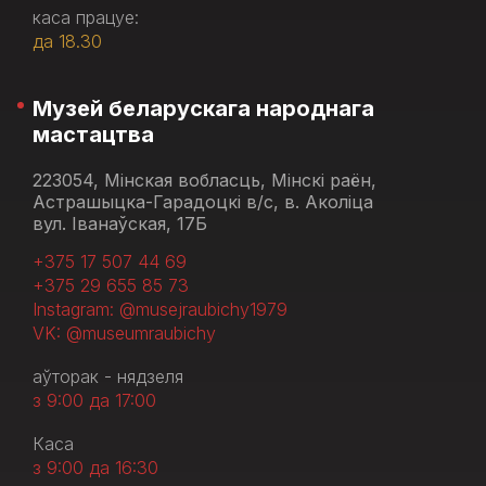
каса працуе:
да 18.30
Музей беларускага народнага
мастацтва
223054, Мінская вобласць, Мінскі раён,
Астрашыцка-Гарадоцкі в/с, в. Аколіца
вул. Іванаўская, 17Б
+375 17 507 44 69
+375 29 655 85 73
Instagram: @musejraubichy1979
VK: @museumraubichy
аўторак - нядзеля
з 9:00 да 17:00
Каса
з 9:00 да 16:30