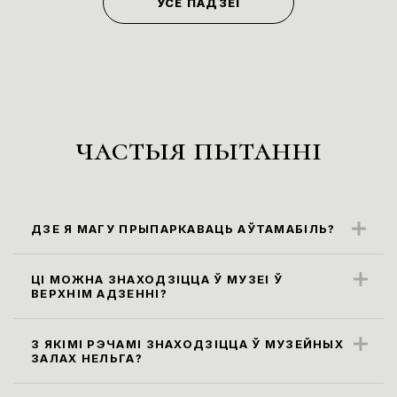
УСЕ ПАДЗЕІ
частыя пытанні
ДЗЕ Я МАГУ ПРЫПАРКАВАЦЬ АЎТАМАБІЛЬ?
Бліжэйшыя парковачныя месцы
знаходзяцца ўздоўж вул. Карла Маркса
ЦІ МОЖНА ЗНАХОДЗІЦЦА Ў МУЗЕІ Ў
ВЕРХНІМ АДЗЕННІ?
(паркоўка платная)
Правілы наведвання музея не
прадугледжваюць наведванне экспазіцыі
З ЯКІМІ РЭЧАМІ ЗНАХОДЗІЦЦА Ў МУЗЕЙНЫХ
ЗАЛАХ НЕЛЬГА?
ў верхнім адзенні. Яго неабходна
Усе сумкі, заплечнікі і пакеты памерам
пакінуць у гардэробе.