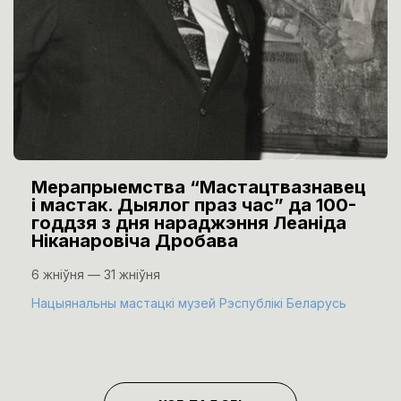
Мерапрыемства “Мастацтвазнавец
і мастак. Дыялог праз час” да 100-
годдзя з дня нараджэння Леаніда
Ніканаровіча Дробава
6 жніўня — 31 жніўня
Нацыянальны мастацкі музей Рэспублікі Беларусь