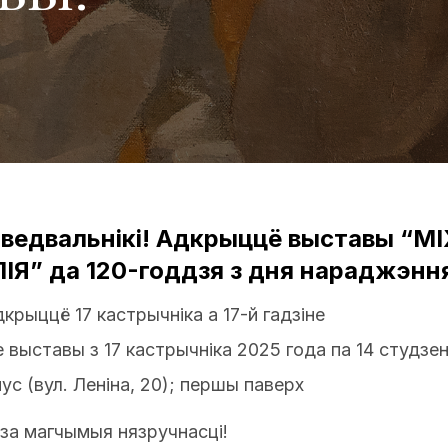
ведвальнікі! Адкрыццё выставы “М
ІЯ” да 120-годдзя з дня нараджэння
крыццё 17 кастрычніка а 17-й гадзіне
 выставы з 17 кастрычніка 2025 года па 14 студзе
ус (вул. Леніна, 20); першы паверх
за магчымыя нязручнасці!