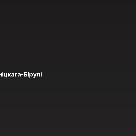
іцкага-Бірулі