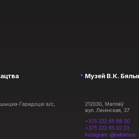
тацтва
Музей В.К. Бялын
ашыцка-Гарадоцкі в/с,
212030, Магілёў
вул. Ленінская, 37
+375 222 65 88 00
+375 222 65 02 03
Instagram: @belbirmus