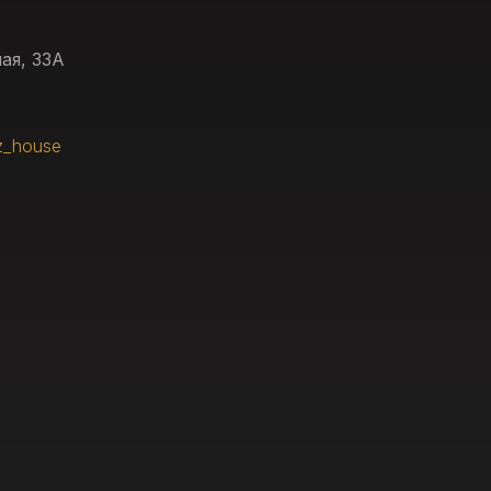
ая, 33А
z_house