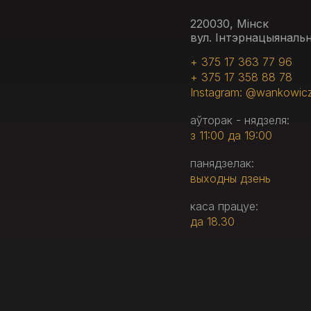
220030, Мінск
вул. Інтэрнацыянальн
+ 375 17 363 77 96
+ 375 17 358 88 78
Instagram: @wankowic
аўторак - нядзеля:
з 11:00 да 19:00
панядзелак:
выходны дзень
каса працуе:
да 18.30