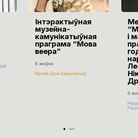
Інтэрактыўная
Ме
музейна-
“М
камунікатыўная
і 
праграма “Мова
пр
веера”
го
на
8 жніўня
Ле
зей
Ні
Музей Дом Ваньковічаў
Др
6 жн
Нацы
Рэсп