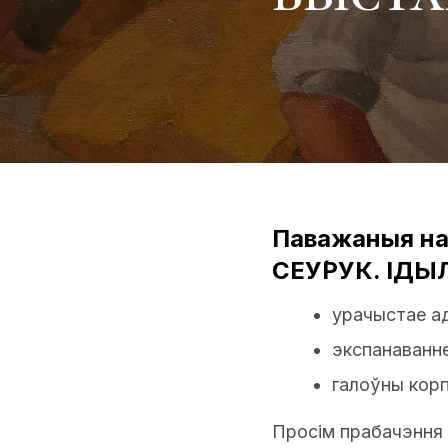
Паважаныя на
СЕУ́РУК. ІДЫЛ
урачыстае ад
экспанаванне
галоўны корп
Просім прабачэння 