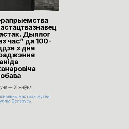
рапрыемства
Урачыстае
астацтвазнавец
адкрыццё
мастак. Дыялог
выстаўкі
аз час” да 100-
графічных пра
ддзя з дня
Леаніда
раджэння
Медведскага і
аніда
Уладзіміра
канаровіча
Макаркова
обава
«Рэзкафокусн
рэалізм»
іўня — 31 жніўня
24 ліпеня
янальны мастацкі музей
ублікі Беларусь
Музей В.К. Бялыніцкага-Бі