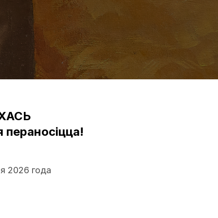
ІХАСЬ
 пераносіцца!
ня 2026 года