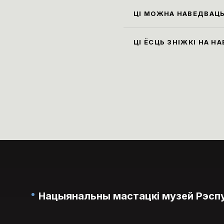
см, а
ЦІ МОЖНА НАВЕДВАЦЬ
пакін
Так, 
экспа
ЦІ ЁСЦЬ ЗНІЖКІ НА Н
музей
Ільго
пенсі
паняд
Нацыянальны мастацкі музей Рэспу