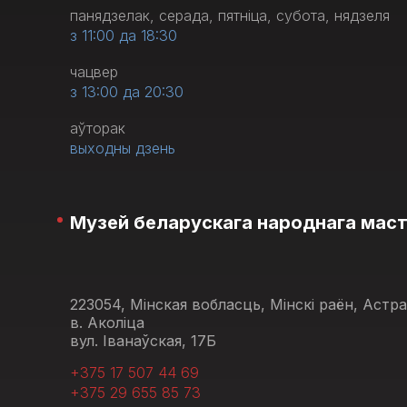
панядзелак, серада, пятніца, субота, нядзеля
з 11:00 да 18:30
чацвер
з 13:00 да 20:30
аўторак
выходны дзень
Музей беларускага народнага мас
223054, Мінская вобласць, Мінскі раён, Астр
в. Аколіца
вул. Іванаўская, 17Б
+375 17 507 44 69
+375 29 655 85 73