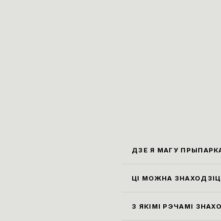
ДЗЕ Я МАГУ ПРЫПАРК
Бліжэ
Карла
ЦІ МОЖНА ЗНАХОДЗІЦЦ
Праві
экспа
З ЯКІМІ РЭЧАМІ ЗНАХ
гардэ
Усе с