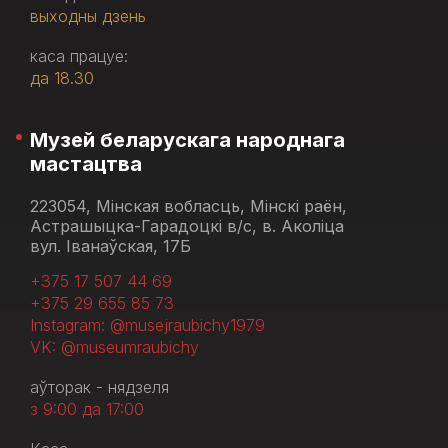
выходны дзень
каса працуе:
да 18.30
Музей беларускага народнага
мастацтва
223054, Мінская вобласць, Мінскі раён,
Астрашыцка-Гарадоцкі в/с, в. Аколіца
вул. Іванаўская, 17Б
+375 17 507 44 69
+375 29 655 85 73
Instagram: @musejraubichy1979
VK: @museumraubichy
аўторак - нядзеля
з 9:00 да 17:00