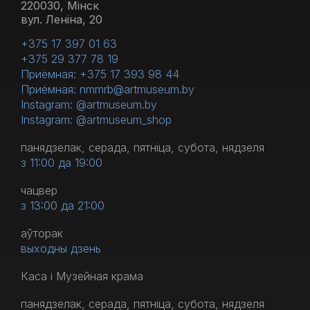
220030, Мінск
вул. Леніна, 20
+375 17 397 01 63
+375 29 377 78 19
Приёмная: +375 17 393 98 44
Приёмная: nmmrb@artmuseum.by
Instagram: @artmuseum.by
Instagram: @artmuseum_shop
панядзелак, серада, пятніца, субота, нядзеля
з 11:00 да 19:00
чацвер
з 13:00 да 21:00
аўторак
выходны дзень
Каса і Музейная крама
панядзелак, серада, пятніца, субота, нядзеля