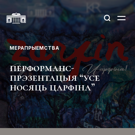
МЕРАПРЫЕМСТВА
перформанс-
прэзентацыя “усе
носяць царфіна”