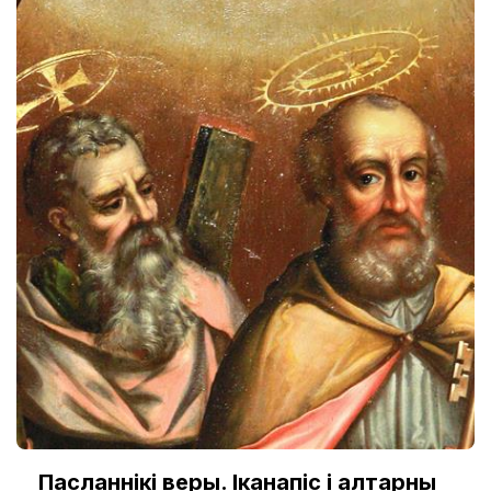
Пасланнікі веры. Іканапіс і алтарны