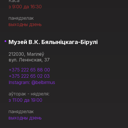
Каса
з 9:00 да 16:30
панядзелак
выходны дзень
Музей В.К. Бялыніцкага-Бірулі
212030, Магілёў
вул. Ленінская, 37
+375 222 65 88 00
+375 222 65 02 03
Instagram: @belbirmus
аўторак - нядзеля:
з 11:00 да 19:00
панядзелак
выходны дзень