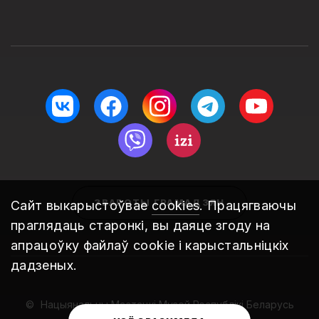
ЗВАРОТЫ ГРАМАДЗЯН
Сайт выкарыстоўвае
cookies
. Працягваючы
праглядаць старонкі, вы даяце згоду на
апрацоўку файлаў cookie і карыстальніцкіх
дадзеных.
Нацыянальны Мастацкі Музей Рэспублікі Беларусь
2010 – 2026