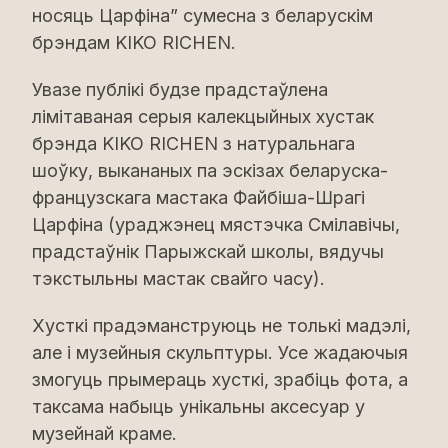
носяць Царфіна” сумесна з беларускім
брэндам KIKO RICHEN.
Увазе публікі будзе прадстаўлена
лімітаваная серыя калекцыйных хустак
брэнда KIKO RICHEN з натуральнага
шоўку, выкананых па эскізах беларуска-
французскага мастака Файбіша-Шрагі
Царфіна (ураджэнец мястэчка Смілавічы,
прадстаўнік Парыжскай школы, вядучы
тэкстыльны мастак свайго часу).
Хусткі прадэманструюць не толькі мадэлі,
але і музейныя скульптуры. Усе жадаючыя
змогуць прымераць хусткі, зрабіць фота, а
таксама набыць унікальны аксесуар у
музейнай краме.