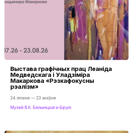
Выстава графічных прац Леаніда
Медведскага і Уладзіміра
Макаркова «Рэзкафокусны
рэалізм»
24 ліпеня — 23 жніўня
Музей В.К. Бялыніцкага-Бірулі