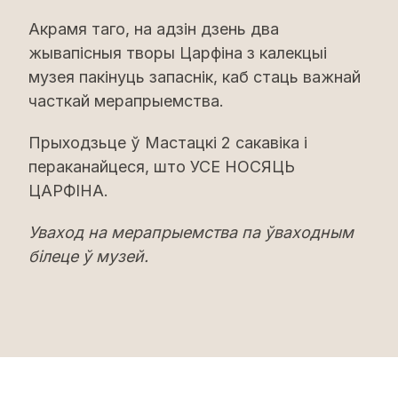
Акрамя таго, на адзін дзень два
жывапісныя творы Царфіна з калекцыі
музея пакінуць запаснік, каб стаць важнай
часткай мерапрыемства.
Прыходзьце ў Мастацкі 2 сакавіка і
пераканайцеся, што УСЕ НОСЯЦЬ
ЦАРФІНА.
Уваход на мерапрыемства па ўваходным
білеце ў музей.