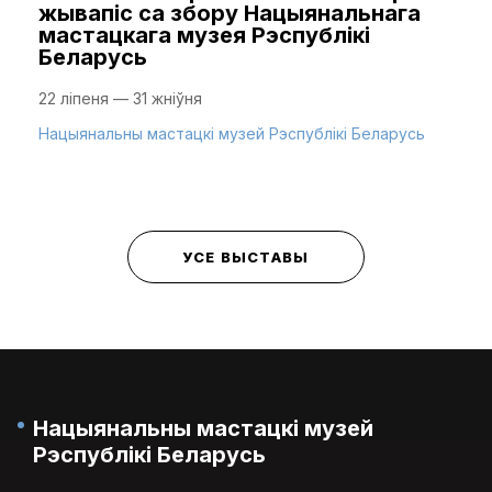
жывапіс са збору Нацыянальнага
мастацкага музея Рэспублікі
Беларусь
22 ліпеня — 31 жніўня
Нацыянальны мастацкі музей Рэспублікі Беларусь
УСЕ ВЫСТАВЫ
Нацыянальны мастацкі музей
Рэспублікі Беларусь