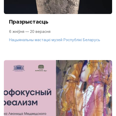
Празрыстасць
6 жніўня — 20 верасня
Нацыянальны мастацкі музей Рэспублікі Беларусь