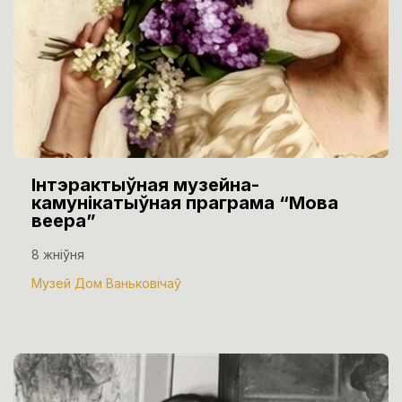
Інтэрактыўная музейна-
камунікатыўная праграма “Мова
веера”
8 жніўня
Музей Дом Ваньковічаў