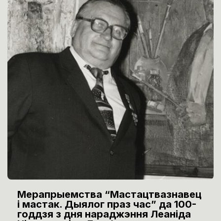
Мерапрыемства “Мастацтвазнавец
і мастак. Дыялог праз час” да 100-
годдзя з дня нараджэння Леаніда