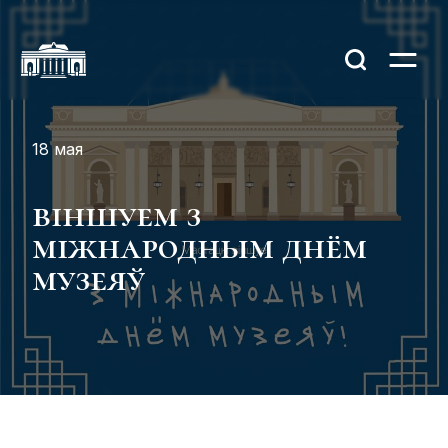
18 мая
віншуем з
міжнародным днём
музеяў