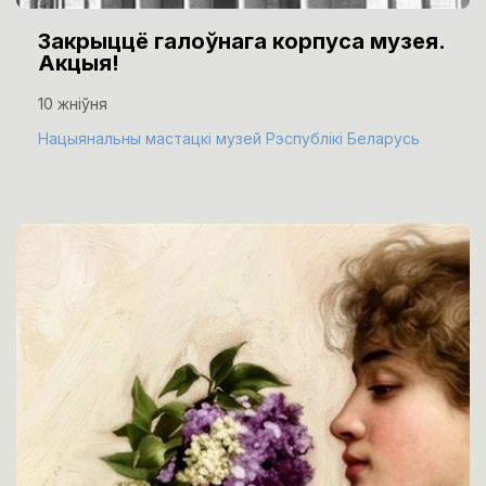
Закрыццё галоўнага корпуса музея.
Акцыя!
10 жніўня
Нацыянальны мастацкі музей Рэспублікі Беларусь