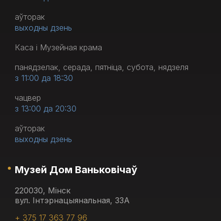
аўторак
выходны дзень
Каса і Музейная крама
панядзелак, серада, пятніца, субота, нядзеля
з 11:00 да 18:30
чацвер
з 13:00 да 20:30
аўторак
выходны дзень
Музей Дом Ваньковічаў
220030, Мінск
вул. Інтэрнацыянальная, 33А
+ 375 17 363 77 96