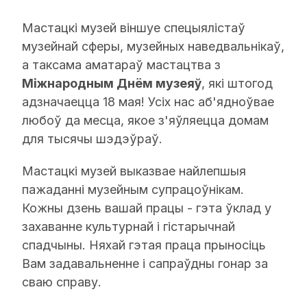
Мастацкі музей віншуе спецыялістаў
музейнай сферы, музейных наведвальнікаў,
а таксама аматараў мастацтва з
Міжнародным Днём музеяў
, які штогод
адзначаецца 18 мая! Усіх нас аб'ядноўвае
любоў да месца, якое з'яўляецца домам
для тысячы шэдэўраў.
Мастацкі музей выказвае найлепшыя
пажаданні музейным супрацоўнікам.
Кожны дзень вашай працы - гэта ўклад у
захаванне культурнай і гістарычнай
спадчыны. Няхай гэтая праца прыносіць
Вам задавальненне і сапраўдны гонар за
сваю справу.