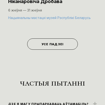
Ніканаровіча Дробава
6 жніўня — 31 жніўня
Нацыянальны мастацкі музей Рэспублікі Беларусь
УСЕ ПАДЗЕІ
частыя пытанні
ДЗЕ Я МАГУ ПРЫПАРКАВАЦЬ АЎТАМАБІЛЬ?