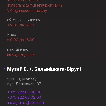
+375 29 655 85 73
Instagram: @musejraubichy1979
VK: @museumraubichy
аўторак - нядзеля
з 9:00 да 17:00
Каса
з 9:00 да 16:30
панядзелак
выходны дзень
Музей В.К. Бялыніцкага-Бірулі
212030, Магілёў
вул. Ленінская, 37
+375 222 65 88 00
+375 222 65 02 03
Instagram: @belbirmus