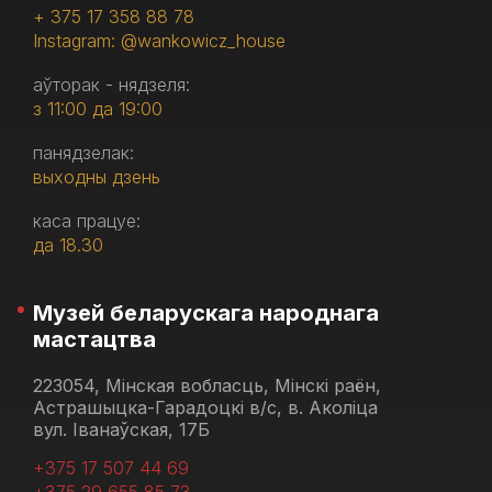
+ 375 17 358 88 78
Instagram: @wankowicz_house
аўторак - нядзеля:
з 11:00 да 19:00
панядзелак:
выходны дзень
каса працуе:
да 18.30
Музей беларускага народнага
мастацтва
223054, Мінская вобласць, Мінскі раён,
Астрашыцка-Гарадоцкі в/с, в. Аколіца
вул. Іванаўская, 17Б
+375 17 507 44 69