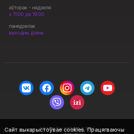
аўторак - нядзеля:
з 11:00 да 19:00
панядзелак
выходны дзень
ЗВАРОТЫ ГРАМАДЗЯН
Сайт выкарыстоўвае
cookies
. Працягваючы