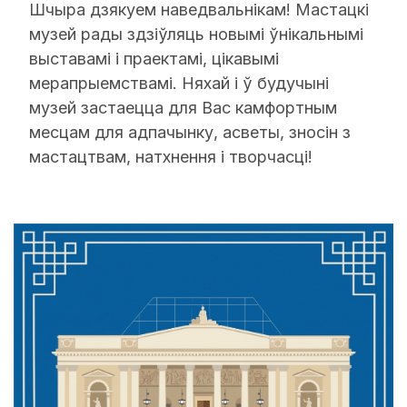
Шчыра дзякуем наведвальнікам! Мастацкі
музей рады здзіўляць новымі ўнікальнымі
выставамі і праектамі, цікавымі
мерапрыемствамі. Няхай і ў будучыні
музей застаецца для Вас камфортным
месцам для адпачынку, асветы, зносін з
мастацтвам, натхнення і творчасці!