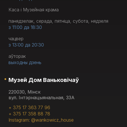
Каса і Музейная крама
панядзелак, серада, пятніца, субота, нядзеля
з 11:00 да 18:30
чацвер
з 13:00 да 20:30
аўторак
выходны дзень
Музей Дом Ваньковічаў
220030, Мінск
вул. Інтэрнацыянальная, 33А
+ 375 17 363 77 96
+ 375 17 358 88 78
Instagram: @wankowicz_house