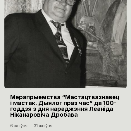
Мерапрыемства “Мастацтвазнавец
і мастак. Дыялог праз час” да 100-
годдзя з дня нараджэння Леаніда
Ніканаровіча Дробава
6 жніўня — 31 жніўня