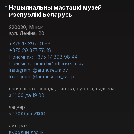
Нацыянальны мастацкі музей
Рэспублікі Беларусь
220030, Мінск
вул. Леніна, 20
+375 17 397 01 63
+375 29 377 78 19
Приёмная: +375 17 393 98 44
Приёмная: nmmrb@artmuseum.by
Instagram: @artmuseum.by
Instagram: @artmuseum_shop
панядзелак, серада, пятніца, субота, нядзеля
з 11:00 да 19:00
чацвер
з 13:00 да 21:00
аўторак
выходны дзень