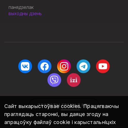
панядзелак
выходны дзень
ЗВАРОТЫ ГРАМАДЗЯН
Сайт выкарыстоўвае
cookies
. Працягваючы
праглядаць старонкі, вы даяце згоду на
апрацоўку файлаў cookie і карыстальніцкіх