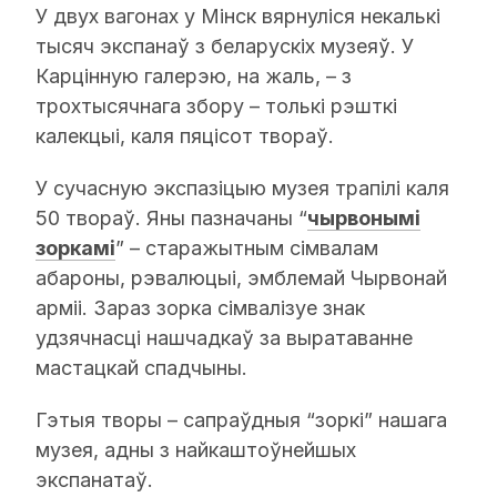
У двух вагонах у Мінск вярнуліся некалькі
тысяч экспанаў з беларускіх музеяў. У
Карцінную галерэю, на жаль, – з
трохтысячнага збору – толькі рэшткі
калекцыі, каля пяцісот твораў.
У сучасную экспазіцыю музея трапілі каля
50 твораў. Яны пазначаны “
чырвонымі
зоркамі
” – старажытным сімвалам
абароны, рэвалюцыі, эмблемай Чырвонай
арміі. Зараз зорка сімвалізуе знак
удзячнасці нашчадкаў за выратаванне
мастацкай спадчыны.
Гэтыя творы – сапраўдныя “зоркі” нашага
музея, адны з найкаштоўнейшых
экспанатаў.