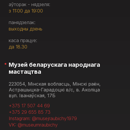
аўторак - нядзеля:
з 11:00 да 19:00
панядзелак:
выходны дзень
каса працуе:
да 18.30
Музей беларускага народнага
мастацтва
223054, Мінская вобласць, Мінскі раён,
Астрашыцка-Гарадоцкі в/с, в. Аколіца
вул. Іванаўская, 17Б
+375 17 507 44 69
+375 29 655 85 73
Instagram: @musejraubichy1979
VK: @museumraubichy