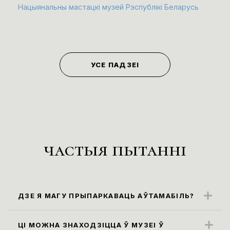
Нацыянальны мастацкі музей Рэспублікі Беларусь
УСЕ ПАДЗЕІ
частыя пытанні
ДЗЕ Я МАГУ ПРЫПАРКАВАЦЬ АЎТАМАБІЛЬ?
Бліжэйшыя парковачныя месцы
знаходзяцца ўздоўж вул. Карла Маркса
ЦІ МОЖНА ЗНАХОДЗІЦЦА Ў МУЗЕІ Ў