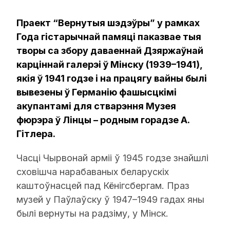
Праект “Вернутыя шэдэўры” у рамках
Года гістарычнай памяці паказвае тыя
творы са збору даваеннай Дзяржаўнай
карціннай галерэі ў Мінску (1939–1941),
якія ў 1941 годзе і на працягу вайны былі
вывезены ў Германію фашысцкімі
акупантамі для стварэння Музея
фюрэра ў Лінцы – родным горадзе А.
Гітлера.
Часці Чырвонай арміі ў 1945 годзе знайшлі
сховішча нарабаваных беларускіх
каштоўнасцей пад Кёнігсбергам. Праз
музей у Паўлаўску ў 1947–1949 гадах яны
былі вернуты на радзіму, у Мінск.