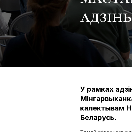
адзін
У рамках адзі
Мінгарвыканк
калектывам Н
Беларусь.