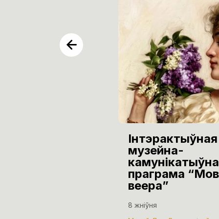
Інтэрактыўная
музейна-
камунікатыўна
праграма “Мов
веера”
8 жніўня