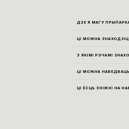
ДЗЕ Я МАГУ ПРЫПАРК
Бліжэ
Карла
ЦІ МОЖНА ЗНАХОДЗІЦЦ
Праві
экспа
З ЯКІМІ РЭЧАМІ ЗНАХ
гардэ
Усе с
см, а
ЦІ МОЖНА НАВЕДВАЦЬ
пакін
Так, 
экспа
ЦІ ЁСЦЬ ЗНІЖКІ НА Н
музей
Ільго
пенсі
паняд