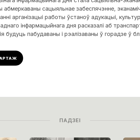
зінага інфармацыйнага дня стала сацыяльна-экана
ы абмеркаваны сацыяльнае забеспячэнне, эканаміч
анні арганізацыі работы ўстаноў адукацыі, культур
 аднаго інфармацыйнага дня расказалі аб транспар
ія будуць пабудаваны і рэалізаваны ў горадзе ў б
ПАРТАЖ
ПАДЗЕІ