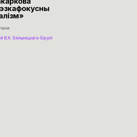
каркова
эзкафокусны
алізм»
іпеня
й В.К. Бялыніцкага-Бірулі