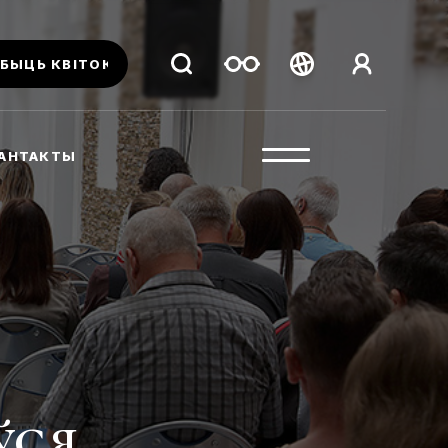
БЫЦЬ КВІТОК
Беларуская
Русский
АНТАКТЫ
English
ўся