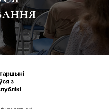
вання
старшыні
ўся з
публікі