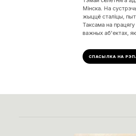
Тэмай сёлетняга ад
Мінска. На сустрэч
жыццё сталіцы, пыт
Таксама на працягу
важных аб'ектах, як
СПАСЫЛКА НА РЭ