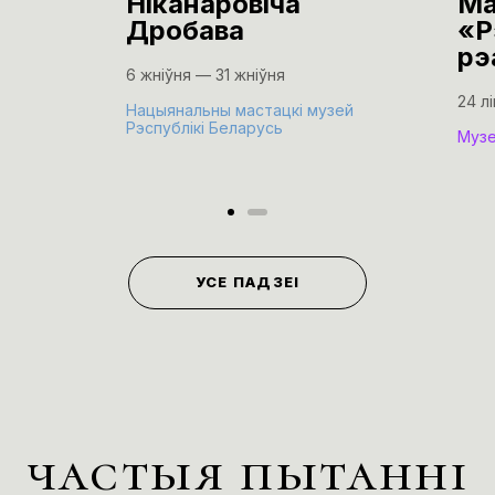
Ніканаровіча
Ма
Дробава
«Р
рэ
6 жніўня — 31 жніўня
24 л
Нацыянальны мастацкі музей
Рэспублікі Беларусь
Музе
УСЕ ПАДЗЕІ
частыя пытанні