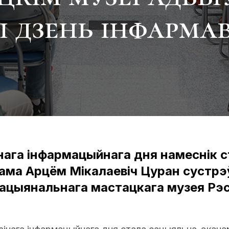
ы дзень інфарма
нага інфармацыйнага дня намеснік 
ама Арцём Мікалаевіч Цуран сустрэ
ацыянальнага мастацкага музея Рэс