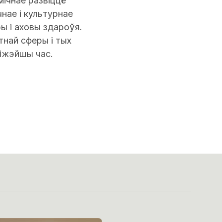
мічнае развіццё
нае і культурнае
ы і аховы здароўя.
тнай сферы і тых
ліжэйшы час.