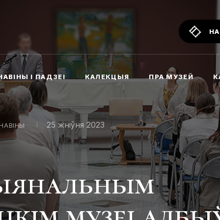
НА
НАВІНЫ І ПАДЗЕІ
КАЛЕКЦЫЯ
ПРА МУЗЕЙ
К
25 жніўня 2023
НАВІНЫ
ыянальным
цкім музеі адбы