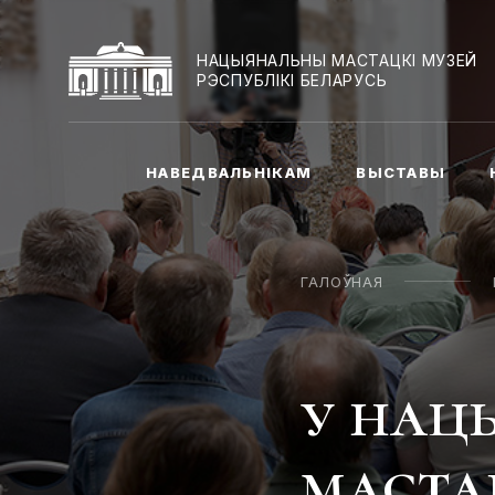
НАЦЫЯНАЛЬНЫ МАСТАЦКІ МУЗЕЙ
РЭСПУБЛІКІ БЕЛАРУСЬ
НАВЕДВАЛЬНІКАМ
ВЫСТАВЫ
ГАЛОЎНАЯ
у нац
маста