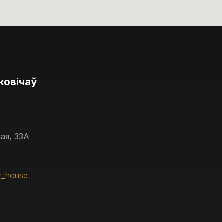
ковічаў
ая, 33А
z_house