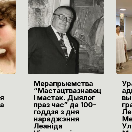
Мерапрыемства
Ур
“Мастацтвазнавец
ад
я
і мастак. Дыялог
вы
а
праз час” да 100-
гр
годдзя з дня
Ле
нараджэння
Ме
Леаніда
Ул