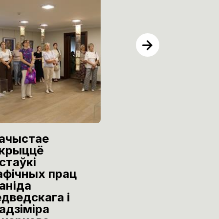
ачыстае
Эксклюзіўная
крыццё
вечарынка
стаўкі
“Мастацкі
афічных прац
Бамонд”
аніда
30 чэрвеня
дведскага і
адзіміра
Нацыянальны мастацкі м
Рэспублікі Беларусь