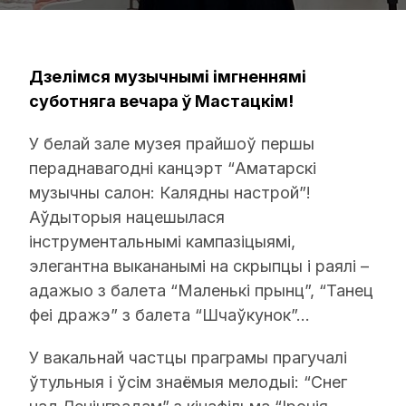
Дзелімся музычнымі імгненнямі
суботняга вечара ў Мастацкім!
У белай зале музея прайшоў першы
пераднавагодні канцэрт “Аматарскі
музычны салон: Калядны настрой”!
Аўдыторыя нацешылася
інструментальнымі кампазіцыямі,
элегантна выкананымі на скрыпцы і раялі –
адажыо з балета “Маленькі прынц”, “Танец
феі дражэ” з балета “Шчаўкунок”…
У вакальнай частцы праграмы прагучалі
ўтульныя і ўсім знаёмыя мелодыі: “Снег