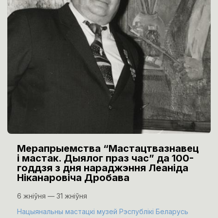
Мерапрыемства “Мастацтвазнавец
і мастак. Дыялог праз час” да 100-
годдзя з дня нараджэння Леаніда
Ніканаровіча Дробава
6 жніўня — 31 жніўня
Нацыянальны мастацкі музей Рэспублікі Беларусь