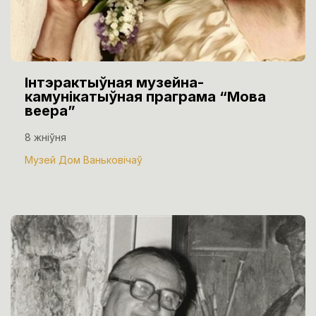
Інтэрактыўная музейна-
камунікатыўная праграма “Мова
веера”
8 жніўня
Музей Дом Ваньковічаў