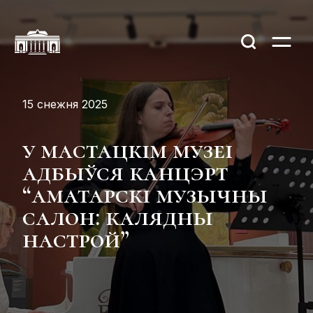
15 снежня 2025
у мастацкім музеі
адбыўся канцэрт
“аматарскі музычны
салон: калядны
настрой”