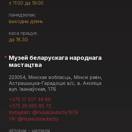
з 11:00 да 19:00
панядзелак:
выходны дзень
каса працуе:
да 18.30
Музей беларускага народнага
мастацтва
223054, Мінская вобласць, Мінскі раён,
Астрашыцка-Гарадоцкі в/с, в. Аколіца
вул. Іванаўская, 17Б
+375 17 507 44 69
+375 29 655 85 73
Instagram: @musejraubichy1979
VK: @museumraubichy
аўторак - нядзеля