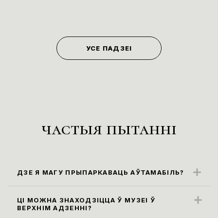
УСЕ ПАДЗЕІ
частыя пытанні
ДЗЕ Я МАГУ ПРЫПАРКАВАЦЬ АЎТАМАБІЛЬ?
Бліжэйшыя парковачныя месцы
знаходзяцца ўздоўж вул. Карла Маркса
ЦІ МОЖНА ЗНАХОДЗІЦЦА Ў МУЗЕІ Ў
ВЕРХНІМ АДЗЕННІ?
(паркоўка платная)