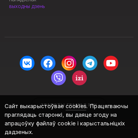
выходны дзень
ЗВАРОТЫ ГРАМАДЗЯН
Сайт выкарыстоўвае
cookies
. Працягваючы
праглядаць старонкі, вы даяце згоду на
апрацоўку файлаў cookie і карыстальніцкіх
дадзеных.