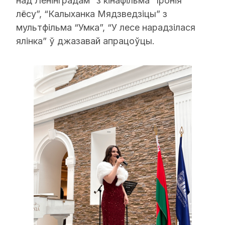
над Ленінградам” з кінафільма “Іронія
лёсу”, “Калыханка Мядзведзіцы” з
мультфільма “Умка”, “У лесе нарадзілася
ялінка” ў джазавай апрацоўцы.