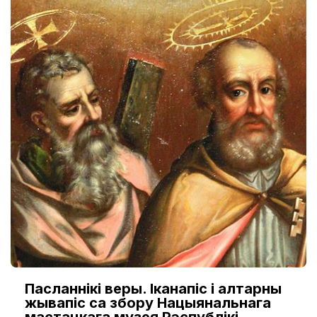
Пасланнікі веры. Іканапіс і алтарны
жывапіс са збору Нацыянальнага