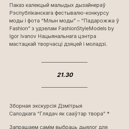
Паказ калекцый малыдых дызайнераў
Рэспубліканскага фестывалю-конкурсу
моды і фота “Млын моды” – “Падарожжа ў
Fashion” з удзелам FashionStyleModels by
Igor Ivanov Нацыянальнага цэнтра
мастацкай творчасці дзяцей і моладзі.
21.30
Зборная экскурсія Дзмітрыя
Салодкага “Глядач як сааўтар твора” *
Запрашаем самім выбраць дыялог для