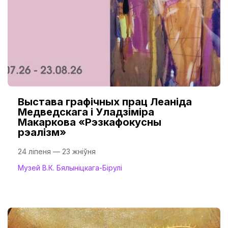
Выстава графічных прац Леаніда
Медведскага і Уладзіміра
Макаркова «Рэзкафокусны
рэалізм»
24 ліпеня — 23 жніўня
Музей В.К. Бялыніцкага-Бірулі