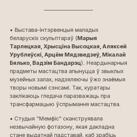
• Выстава-інтэрвенцыя маладых
беларускіх скульптараў (
Марыя
Тарлецкая, Хрысціна Высоцкая, Аляксей
Урублеўскі, Арцём Мядзведзеў, Мікалай
Бялько, Вадзім Бандарэц
). Неардынарныя
прадметы мастацтва апынуцца ў звыклых
музейных залах, надзяляючы ўжо знаёмыя
творы новымі сэнсамі. Так, куратары
заклікаюць гледача паразважаць пра
трансфармацыю ўспрымання мастацтва.
• Студыя “Мемфіс” сканструявала
незвычайную фотазону, якая дакладна
стане выдатнай падставай, каб зрабіць