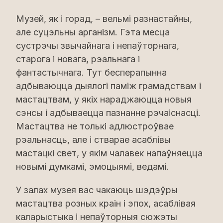
Музей, як і горад, – вельмі разнастайны,
але суцэльны арганізм. Гэта месца
сустрэчы звычайнага і непаўторнага,
старога і новага, рэальнага і
фантастычнага. Тут бесперапынна
адбываюцца дыялогі паміж грамадствам і
мастацтвам, у якіх нараджаюцца новыя
сэнсы і адбываецца пазнанне рэчаіснасці.
Мастацтва не толькі адлюстроўвае
рэальнасць, але і стварае асаблівы
мастацкі свет, у якім чалавек напаўняецца
новымі думкамі, эмоцыямі, ведамі.
У залах музея вас чакаюць шэдэўры
мастацтва розных краін і эпох, асаблівая
каларыстыка і непаўторныя сюжэты