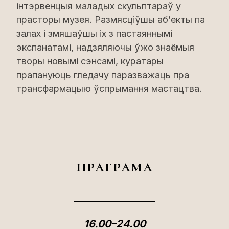
інтэрвенцыя маладых скульптараў у
прасторы музея. Размясціўшы аб’екты па
залах і змяшаўшы іх з пастаяннымі
экспанатамі, надзяляючы ўжо знаёмыя
творы новымі сэнсамі, куратары
прапануюць гледачу паразважаць пра
трансфармацыю ўспрымання мастацтва.
праграма
16.00–24.00