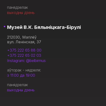
панядзелак
выходны дзень
Музей В.К. Бялыніцкага-Бірулі
212030, Магілёў
вул. Ленінская, 37
+375 222 65 88 00
+375 222 65 02 03
Instagram: @belbirmus
аўторак - нядзеля:
з 11:00 да 19:00
панядзелак
выходны дзень