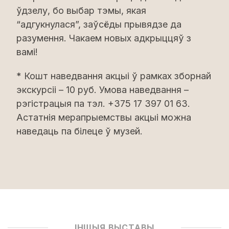
ўдзелу, бо выбар тэмы, якая
“адгукнулася”, заўсёды прывядзе да
разумення. Чакаем новых адкрыццяў з
вамі!
* Кошт наведвання акцыі ў рамках зборнай
экскурсіі – 10 руб. Умова наведвання –
рэгістрацыя па тэл. +375 17 397 01 63.
Астатнiя мерапрыемствы акцыі можна
наведаць па бiлеце ў музей.
ІНШЫЯ ВЫСТАВЫ