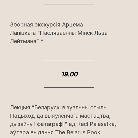
Зборная экскурсія Арцёма
Лапіцкага “Пасляваенны Мінск Льва
Лейтмана” *
19.00
Лекцыя “Беларускі візуальны стыль.
Падыход да выяўленчага мастацтва,
дызайну і фатаграфіі” ад Касі Palasatka,
аўтара выдання The Belarus Book.