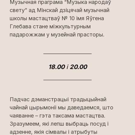
Музычная праграма “Музыка народаў
свету” ад Мінскай дзіцячай музычнай
школы мастацтваў № 10 імя Яўгена
Глебава стане міжкультурным
падарожжам у музейнай прасторы.
18.00
і
20.00
Падчас дэманстрацыі традыцыйнай
чайнай цырымоніі мы даведаемся, што
чаяванне – гэта таксама мастацтва.
Зразумеем, які лепш выбраць посуд і
адзенне, якія сімвалы і атрыбуты