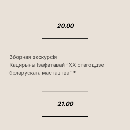
20.00
Зборная экскурсія
Кацярыны Ізафатавай “ХХ стагоддзе
беларускага мастацтва” *
21.00