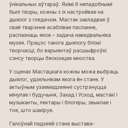
ўнікальных аўтараў. Якімі б непадобнымі
былі творы, кожны з іх настройвае на
дыялог з гледачом. Мастак закладвае ў
сваё тварэнне асаблівае пасланне,
распазнаць якое – задача наведвальніка
музея. Працэс такога дыялогу блізкі
творчасці, бо варыянтаў расшыфроўкі
сэнсу творцы бясконцае мноства.
У сценах Мастацкага кожны можа выбраць
дыялог, удзельнікам якога ён стане. У
актыўным узаемадзеянні сустрэнуцца
мінулае і будучыня, Захад і Усход, мастакі і
музыканты, лектары і блогеры, звыклае і
тое, што шакіруе.
Галоўнай падзеяй стане выстава-