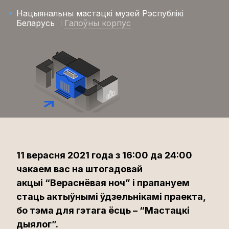
Нацыянальны мастацкі музей Рэспублікі
Беларусь
Галоўны корпус
11 верасня 2021 года з 16:00 да 24:00
чакаем вас на штогадовай
акцыі “Вераснёвая ноч” і прапануем
стаць актыўнымі ўдзельнікамі праекта,
бо тэма для гэтага ёсць – “Мастацкі
дыялог”.