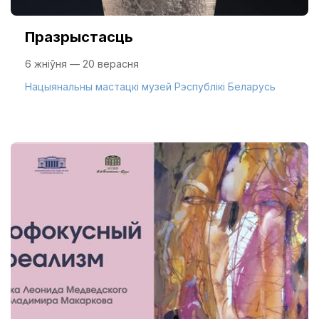
Празрыстасць
6 жніўня — 20 верасня
Нацыянальны мастацкі музей Рэспублікі Беларусь