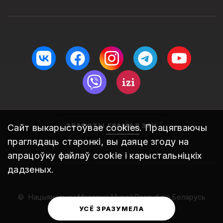
ЗВАРОТЫ ГРАМАДЗЯН
Сайт выкарыстоўвае
cookies
. Працягваючы
праглядаць старонкі, вы даяце згоду на
апрацоўку файлаў cookie і карыстальніцкіх
дадзеных.
Нацыянальны Мастацкі Музей Рэспублікі Беларусь
2010 – 2026
УСЁ ЗРАЗУМЕЛА