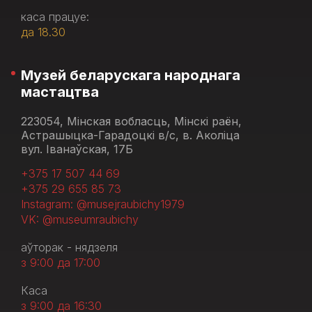
каса працуе:
да 18.30
Музей беларускага народнага
мастацтва
223054, Мінская вобласць, Мінскі раён,
Астрашыцка-Гарадоцкі в/с, в. Аколіца
вул. Іванаўская, 17Б
+375 17 507 44 69
+375 29 655 85 73
Instagram: @musejraubichy1979
VK: @museumraubichy
аўторак - нядзеля
з 9:00 да 17:00
Каса
з 9:00 да 16:30