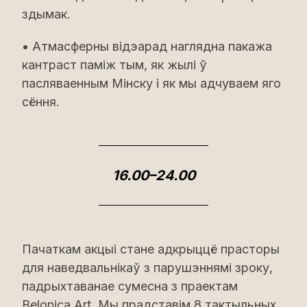
здымак.
• Атмасферны відэарад наглядна пакажа
кантраст паміж тым, як жылі ў
пасляваенным Мінску і як мы адчуваем яго
сёння.
16.00–24.00
Пачаткам акцыі стане адкрыццё прасторы
для наведвальнікаў з парушэннямі зроку,
падрыхтаванае сумесна з праектам
Belonica Art. Мы прадставім 8 тактыльных