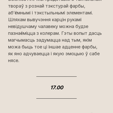
твораў з рознай тэкстурай фарбы,
аб’ёмнымі і тэкстыльнымі элементамі.
Шляхам вывучэння карцін рукамі
невідушчаму чалавеку можна будзе
пазнаёміцца з колерам. Гэты вопыт дасць
магчымасць задумацца над тым, якім
можа быць тое ці іншае адценне фарбы,
як яно адчуваецца і якую эмоцыю ў сабе
нясе.
17.00