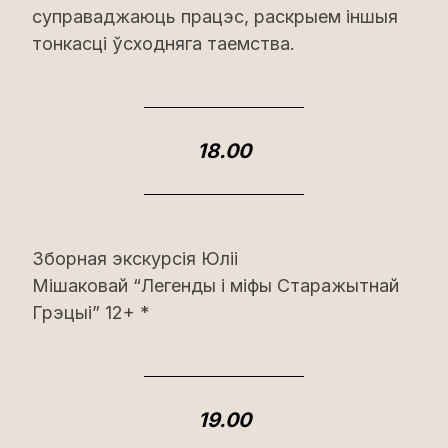
суправаджаюць працэс, раскрыем іншыя
тонкасці ўсходняга таемства.
18.00
Зборная экскурсія Юліі
Мішаковай “Легенды і міфы Старажытнай
Грэцыі” 12+ *
19.00