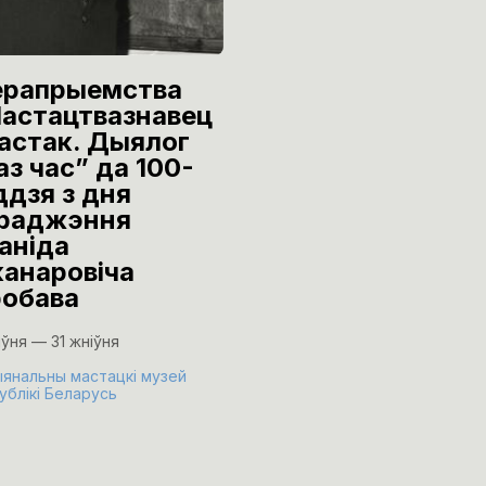
рапрыемства
Урачыстае
астацтвазнавец
адкрыццё
мастак. Дыялог
выстаўкі
аз час” да 100-
графічных пра
ддзя з дня
Леаніда
раджэння
Медведскага і
аніда
Уладзіміра
канаровіча
Макаркова
обава
«Рэзкафокусн
рэалізм»
іўня — 31 жніўня
24 ліпеня
янальны мастацкі музей
ублікі Беларусь
Музей В.К. Бялыніцкага-Бі