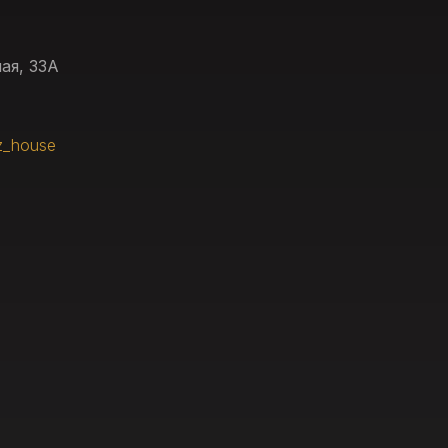
ая, 33А
z_house