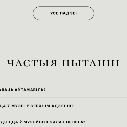
УСЕ ПАДЗЕІ
частыя пытанні
АВАЦЬ АЎТАМАБІЛЬ?
йшыя парковачныя месцы знаходзяцца ўздоўж ву
 Маркса (паркоўка платная)
А Ў МУЗЕІ Ў ВЕРХНІМ АДЗЕННІ?
лы наведвання музея не прадугледжваюць навед
зіцыі ў верхнім адзенні. Яго неабходна пакінуць у
ОДЗІЦЦА Ў МУЗЕЙНЫХ ЗАЛАХ НЕЛЬГА?