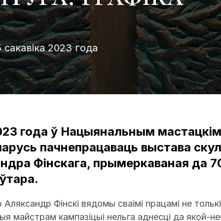
5 сакавіка 2023 года
023 года ў Нацыянальным мастацкім
ларусь пачнепрацаваць выстава скул
андра Фінскага, прымеркаваная да 7
ўтара.
 Аляксандр Фінскі вядомы сваімі працамі не толькі 
ыя майстрам кампазіцыі нельга аднесці да якой-н