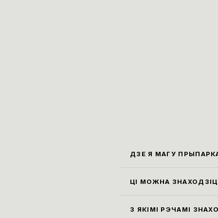
ДЗЕ Я МАГУ ПРЫПАРК
Бліжэ
Карла
ЦІ МОЖНА ЗНАХОДЗІЦЦ
Праві
экспа
З ЯКІМІ РЭЧАМІ ЗНАХ