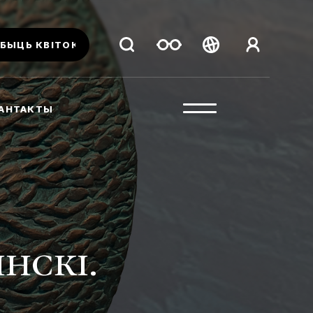
БЫЦЬ КВІТОК
Беларуская
Русский
АНТАКТЫ
English
нскі.