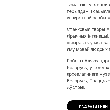
тэматыкі, у іх нагл
перыядамі і сацыяль
канкрэтнай асобы мі
Станковыя творы Ал
лірычныя інтанацыі
шчырасць уласцівая
яму мовай людскіх 
Работы Аляксандра 
Беларусь, у фондах
археалагічнага муз
Беларусь, Траццякоў
Аўстрыі.
ПАДРАБЯЗНЕЙ