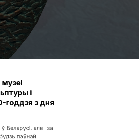
 музеі
ьптуры і
0-годдзя з дня
ў Беларусі, але і за
ебудзь пэўнай