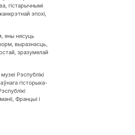
ва, гістарычнымі
канкрэтнай эпохі,
, яны нясуць
форм, выразнасць,
остай, зразумелай
музеі Рэспублікі
аўнага гісторыка-
эспублікі
аніі, Францыі і