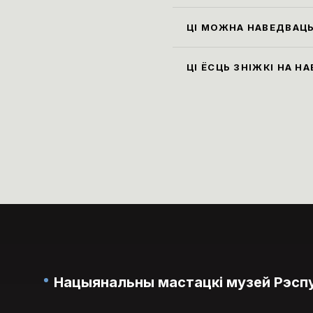
гардэ
Усе с
см, а
ЦІ МОЖНА НАВЕДВАЦЬ
пакін
Так, 
экспа
ЦІ ЁСЦЬ ЗНІЖКІ НА Н
музей
Ільго
пенсі
паняд
Нацыянальны мастацкі музей Рэспу