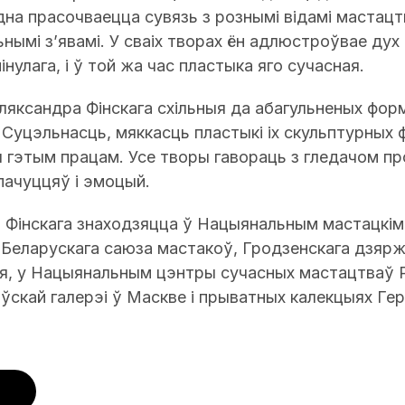
ядна прасочваецца сувязь з рознымі відамі мастацт
нымі з’явамі. У сваіх творах ён адлюстроўвае дух 
нулага, і ў той жа час пластыка яго сучасная.
яксандра Фінскага схільныя да абагульненых форм
. Суцэльнасць, мяккасць пластыкі іх скульптурных 
 гэтым працам. Усе творы гавораць з гледачом пр
пачуццяў і эмоцый.
Фінскага знаходзяцца ў Нацыянальным мастацкім 
 Беларускага саюза мастакоў, Гродзенскага дзярж
ея, у Нацыянальным цэнтры сучасных мастацтваў Р
скай галерэі ў Маскве і прыватных калекцыях Герм