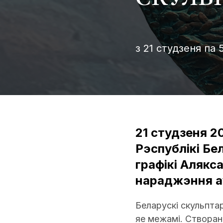
з 21 студзеня па 
21 студзеня 2
Рэспублікі Бе
графікі Алякс
нараджэння а
Беларускі скульптар
яе межамі. Створан