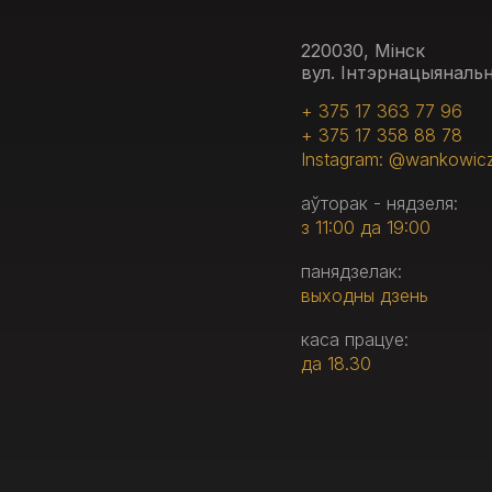
220030, Мінск
вул. Інтэрнацыянальн
+ 375 17 363 77 96
+ 375 17 358 88 78
Instagram: @wankowic
аўторак - нядзеля:
з 11:00 да 19:00
панядзелак:
выходны дзень
каса працуе:
да 18.30