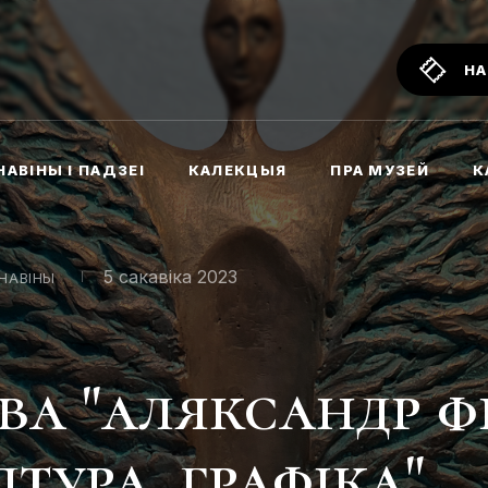
НА
НАВІНЫ І ПАДЗЕІ
КАЛЕКЦЫЯ
ПРА МУЗЕЙ
К
5 сакавіка 2023
НАВІНЫ
ва "аляксандр фі
тура. графіка"