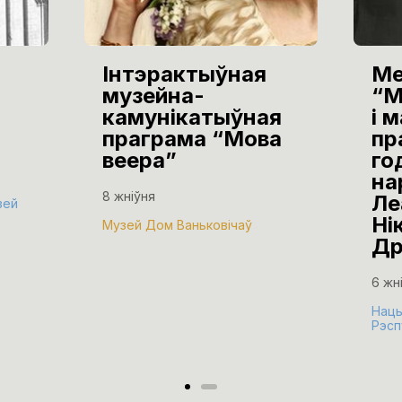
Інтэрактыўная
Ме
музейна-
“М
камунікатыўная
і 
праграма “Мова
пр
веера”
го
на
8 жніўня
Ле
зей
Ні
Музей Дом Ваньковічаў
Др
6 жн
Нацы
Рэсп