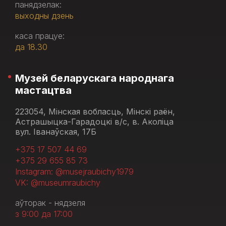
панядзелак:
выходны дзень
каса працуе:
да 18.30
Музей беларускага народнага
мастацтва
223054, Мінская вобласць, Мінскі раён,
Астрашыцка-Гарадоцкі в/с, в. Аколіца
вул. Іванаўская, 17Б
+375 17 507 44 69
+375 29 655 85 73
Instagram: @musejraubichy1979
VK: @museumraubichy
аўторак - нядзеля
з 9:00 да 17:00