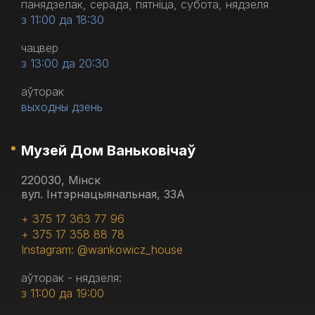
панядзелак, серада, пятніца, субота, нядзеля
з 11:00 да 18:30
чацвер
з 13:00 да 20:30
аўторак
выходны дзень
Музей Дом Ваньковічаў
220030, Мінск
вул. Інтэрнацыянальная, 33А
+ 375 17 363 77 96
+ 375 17 358 88 78
Instagram: @wankowicz_house
аўторак - нядзеля:
з 11:00 да 19:00