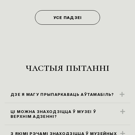
УСЕ ПАДЗЕІ
частыя пытанні
ДЗЕ Я МАГУ ПРЫПАРКАВАЦЬ АЎТАМАБІЛЬ?
Бліжэйшыя парковачныя месцы
знаходзяцца ўздоўж вул. Карла Маркса
ЦІ МОЖНА ЗНАХОДЗІЦЦА Ў МУЗЕІ Ў
ВЕРХНІМ АДЗЕННІ?
(паркоўка платная)
Правілы наведвання музея не
прадугледжваюць наведванне экспазіцыі
З ЯКІМІ РЭЧАМІ ЗНАХОДЗІЦЦА Ў МУЗЕЙНЫХ