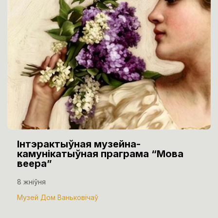
Інтэрактыўная музейна-
камунікатыўная праграма “Мова
веера”
8 жніўня
Музей Дом Ваньковічаў