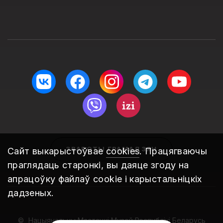
ЗВАРОТЫ ГРАМАДЗЯН
Сайт выкарыстоўвае
cookies
. Працягваючы
праглядаць старонкі, вы даяце згоду на
апрацоўку файлаў cookie і карыстальніцкіх
дадзеных.
Нацыянальны Мастацкі Музей Рэспублікі Беларусь