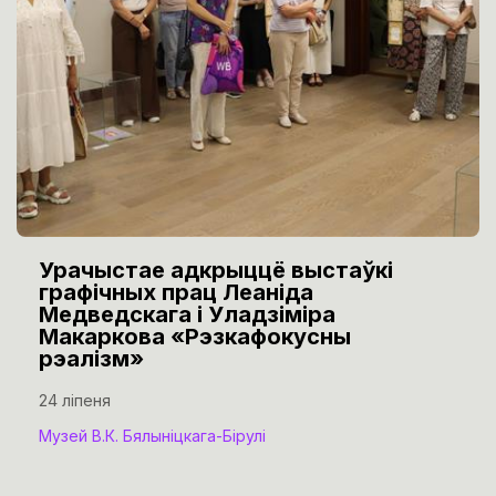
Урачыстае адкрыццё выстаўкі
графічных прац Леаніда
Медведскага і Уладзіміра
Макаркова «Рэзкафокусны
рэалізм»
24 ліпеня
Музей В.К. Бялыніцкага-Бірулі