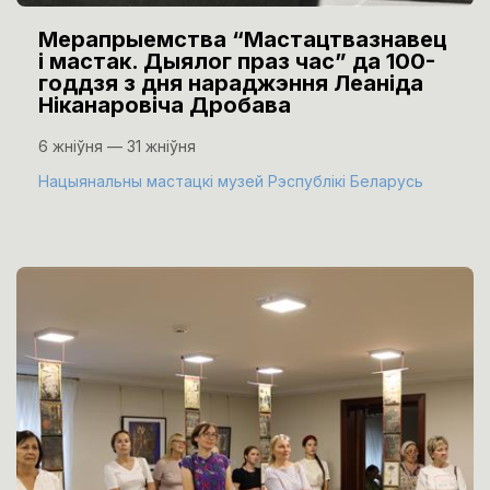
Мерапрыемства “Мастацтвазнавец
і мастак. Дыялог праз час” да 100-
годдзя з дня нараджэння Леаніда
Ніканаровіча Дробава
6 жніўня — 31 жніўня
Нацыянальны мастацкі музей Рэспублікі Беларусь