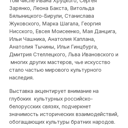
том числе Ивана Хруцкого, Сергея
Зарянко, Леона Бакста, Витольда
Бялыницкого-Бирули, Станислава
Жуковского, Марка Шагала, Георгия
Нисского, Евсея Моисеенко, Мая Данцига,
Ильи Чашника, Анатолия Каплана,
Анатолия Тычины, Ильи Гинцбурга,
Дмитрия Стеллецкого, Льва Ивановского и
многих других мастеров, чье искусство
стало частью мирового культурного
наследия.
Выставка акцентирует внимание на
глубоких культурных российско-
белорусских связях, подчеркнет
значимость исторических взаимодействий,
обогащающих культуры братних народов.