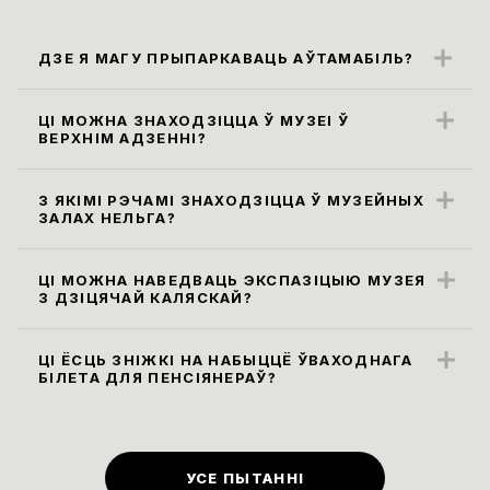
ДЗЕ Я МАГУ ПРЫПАРКАВАЦЬ АЎТАМАБІЛЬ?
Бліжэйшыя парковачныя месцы
знаходзяцца ўздоўж вул. Карла Маркса
ЦІ МОЖНА ЗНАХОДЗІЦЦА Ў МУЗЕІ Ў
ВЕРХНІМ АДЗЕННІ?
(паркоўка платная)
Правілы наведвання музея не
прадугледжваюць наведванне экспазіцыі
З ЯКІМІ РЭЧАМІ ЗНАХОДЗІЦЦА Ў МУЗЕЙНЫХ
ЗАЛАХ НЕЛЬГА?
ў верхнім адзенні. Яго неабходна
Усе сумкі, заплечнікі і пакеты памерам
пакінуць у гардэробе.
больш за 30х40х20 см, а таксама,
ЦІ МОЖНА НАВЕДВАЦЬ ЭКСПАЗІЦЫЮ МУЗЕЯ
З ДЗІЦЯЧАЙ КАЛЯСКАЙ?
парасоны неабходна здаць у гардэроб ці
Так, мы рады наведвальнікам узроставай
пакінуць у камеры захоўвання. Бутэлькі з
катэгорыі 0+.
ЦІ ЁСЦЬ ЗНІЖКІ НА НАБЫЦЦЁ ЎВАХОДНАГА
вадой праносіць на экспазіцыю нельга,
БІЛЕТА ДЛЯ ПЕНСІЯНЕРАЎ?
піць ваду можна ў вестыбюлі ці музейным
Ільготы
(
зніжка 50% на ўваходныя
кафэ на першым паверсе.
білеты
)
для людзей пенсійнага ўзросту ў
музеі прадугледжаны ў першы
УСЕ ПЫТАННІ