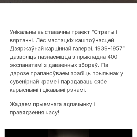
Унікальны выставачны праект “Страты і
вяртанні. Лёс мастацкіх каштоўнасцей
Дзяржаўнай карціннай галерэі. 1939–1957”
дазволіць пазнаёмiцца з прыкладна 400
экспанатамi з даваенных збораў. Па
дарозе прапаноўваем зрабіць прыпынак у
сувенірнай краме і парадаваць сябе
карыснымі і цікавымі рэчамі.
Жадаем прыемнага адпачынку і
правядзення часу!