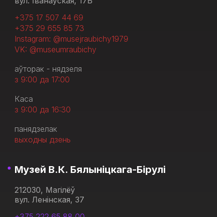
вул. Іванаўская, 17Б
+375 17 507 44 69
+375 29 655 85 73
Instagram: @musejraubichy1979
VK: @museumraubichy
аўторак - нядзеля
з 9:00 да 17:00
Каса
з 9:00 да 16:30
панядзелак
выходны дзень
Музей В.К. Бялыніцкага-Бірулі
212030, Магілёў
вул. Ленінская, 37
+375 222 65 88 00