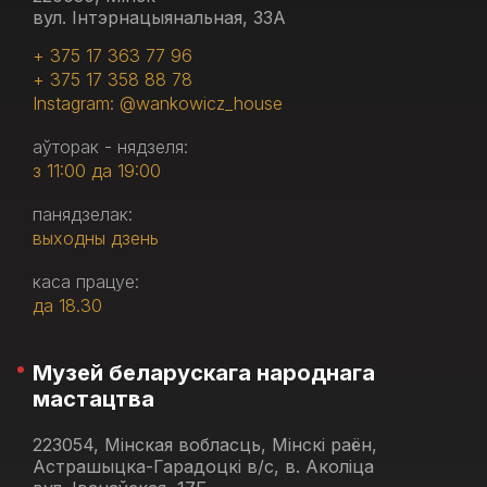
вул. Інтэрнацыянальная, 33А
+ 375 17 363 77 96
+ 375 17 358 88 78
Instagram: @wankowicz_house
аўторак - нядзеля:
з 11:00 да 19:00
панядзелак:
выходны дзень
каса працуе:
да 18.30
Музей беларускага народнага
мастацтва
223054, Мінская вобласць, Мінскі раён,
Астрашыцка-Гарадоцкі в/с, в. Аколіца