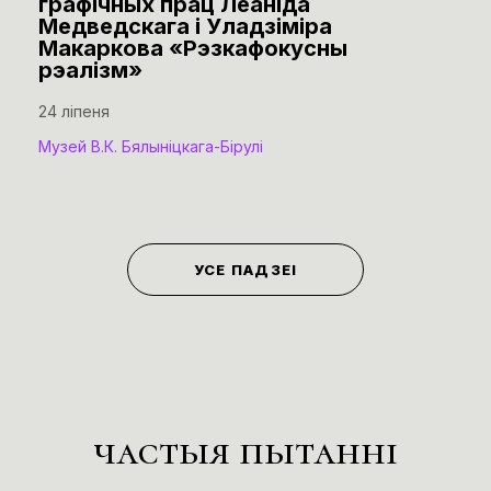
графічных прац Леаніда
Медведскага і Уладзіміра
Макаркова «Рэзкафокусны
рэалізм»
24 ліпеня
Музей В.К. Бялыніцкага-Бірулі
УСЕ ПАДЗЕІ
частыя пытанні