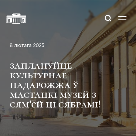
8 лютага 2025
заплануйце
культурнае
падарожжа ў
мастацкі музей з
сям’ëй ці сябрамі!