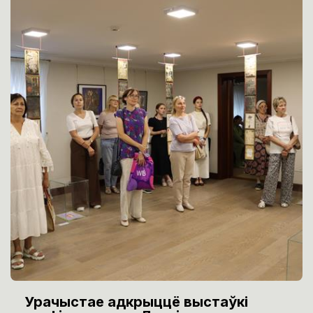
Урачыстае адкрыццё выстаўкі