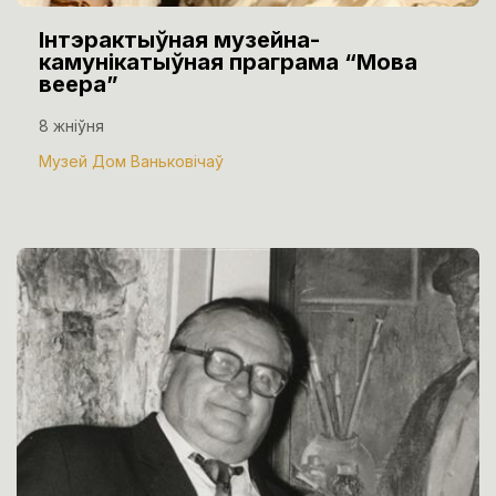
Інтэрактыўная музейна-
камунікатыўная праграма “Мова
веера”
8 жніўня
Музей Дом Ваньковічаў