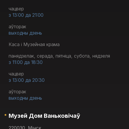
чацвер
з 13:00 да 21:00
аўторак
выходны дзень
Каса і Музейная крама
панядзелак, серада, пятніца, субота, нядзеля
з 11:00 да 18:30
чацвер
з 13:00 да 20:30
аўторак
выходны дзень
Музей Дом Ваньковічаў
220030, Мінск