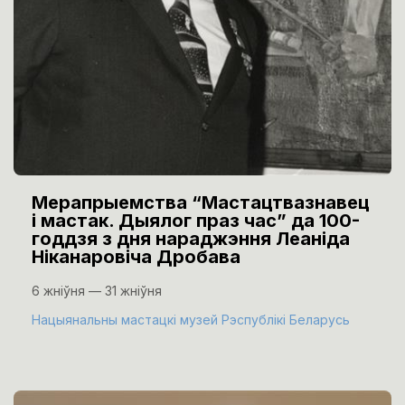
Мерапрыемства “Мастацтвазнавец
і мастак. Дыялог праз час” да 100-
годдзя з дня нараджэння Леаніда
Ніканаровіча Дробава
6 жніўня — 31 жніўня
Нацыянальны мастацкі музей Рэспублікі Беларусь