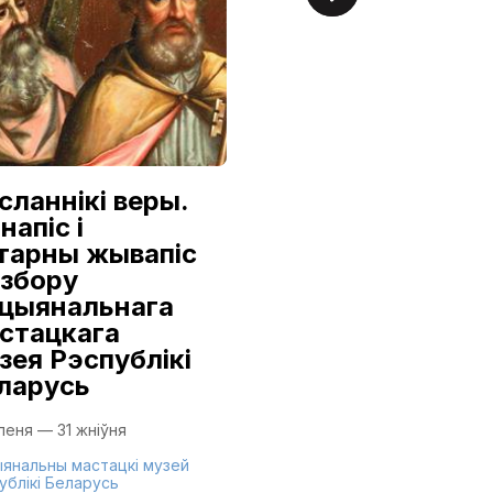
сланнікі веры.
Аляксандр
напіс і
Семілетаў:
тарны жывапіс
Першы з
 збору
дынастыі
цыянальнага
9 ліпеня — 16 жніўня
стацкага
зея Рэспублікі
Нацыянальны мастацкі м
Рэспублікі Беларусь
ларусь
іпеня — 31 жніўня
янальны мастацкі музей
ублікі Беларусь