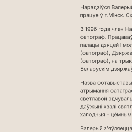
Нарадзіўся Валерый
працуе ў г.Мінск. С
3 1996 года член Н
фатограф. Працаваў
палацы дзяцей i мол
(фатограф), Дзярж
(фатограф), на тры
Беларускім дзяржаў
Назва фотавыставы
атрымання фатагра
светлавой адчуваль
даўжыні хвалі свят
халодныя – цёмнымі
Валерый з’яўляецца