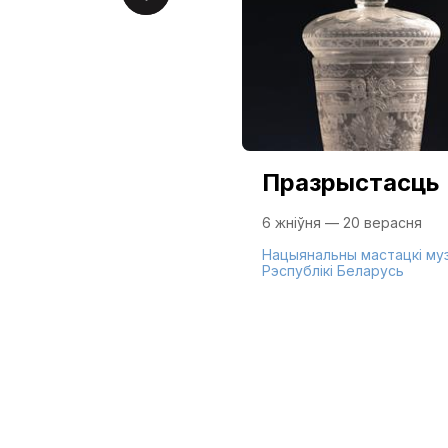
Празрыстасць
6 жніўня — 20 верасня
Нацыянальны мастацкі му
Рэспублікі Беларусь