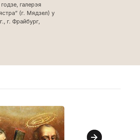
 годзе, галерэя
стра” (г. Мядзел) у
., г. Фрайбург,