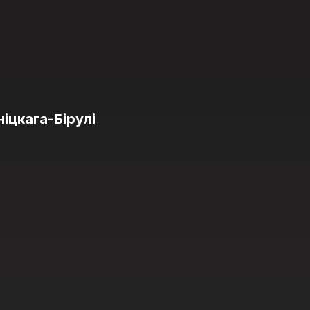
іцкага-Бірулі