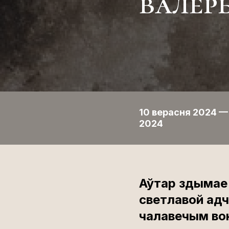
валер
10 верасня 2024 —
2024
Аўтар здымае
светлавой адч
чалавечым вок