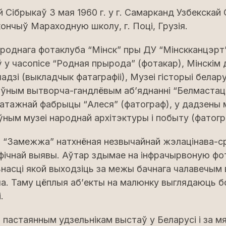
 Сібрыкаў З мая 1960 г. у г. Самарканд Узбекскай 
кончыў Мараходную школу, г. Поці, Грузія.
ароднага фотаклуба “Мінск” пры ДУ “Мінскканцэрт
 у часопісе “Родная прырода” (фотакар), Мінскі
адзі (выкладчык фатаграфіі), Музеі гісторыі белар
аўным вытворча-гандлёвым аб’яднанні “Белмаста
катажнай фабрыцы “Алеся” (фатограф), у дадзены 
ным музеі народнай архітэктуры i побыту (фатогр
 “Замежжа” натхнёная незвычайнай жэлацінава-ср
фічнай выявы. Аўтар здымае на інфрачырвоную фо
насці якой выходзіць за межы бачнага чалавечым
ла. Таму цёплыя аб’екты на малюнку выглядаюць б
.
 пастаянным удзельнікам выстаў у Беларусі i за 