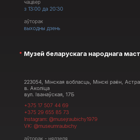
чацвер
з 13:00 да 20:30
аўторак
выходны дзень
Музей беларускага народнага мас
223054, Мінская вобласць, Мінскі раён, Астр
в. Аколіца
вул. Іванаўская, 17Б
+375 17 507 44 69
+375 29 655 85 73
Instagram: @musejraubichy1979
VK: @museumraubichy
аўторак - нядзеля