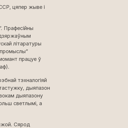
ССР, цяпер жыве і
”. Прафесійны
м дзяржаўным
ускай літаратуры
цпромыслы”
момант працуе ў
аф).
эбнай тэхналогіяй
тастужку, дыяпазон
 вокам дыяпазону
ольш светлымі, а
мяжой. Сярод