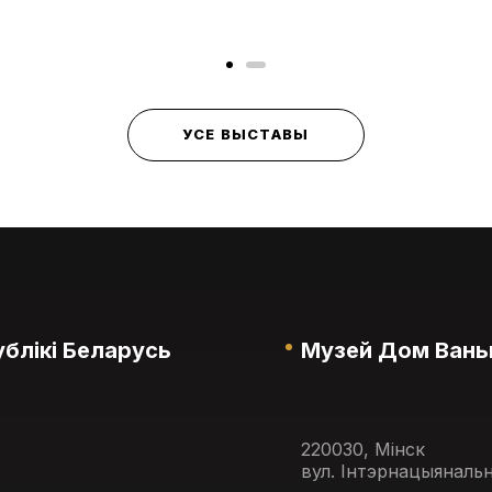
УСЕ ВЫСТАВЫ
блікі Беларусь
Музей Дом Вань
220030, Мінск
вул. Інтэрнацыянальн