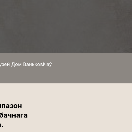
узей Дом Ваньковічаў
япазон
 бачнага
.