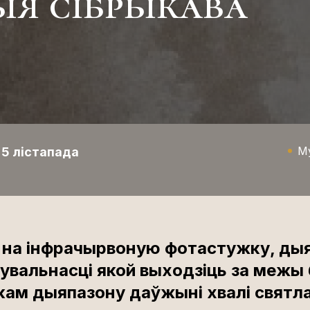
ыя сібрыкава
М
 5 лістапада
 на інфрачырвоную фотастужку, ды
увальнасці якой выходзіць за межы
ам дыяпазону даўжыні хвалі святла