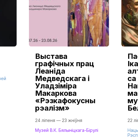
Выстава
Па
графічных прац
Іка
Леаніда
ал
Медведскага і
са
зей
Уладзіміра
На
Макаркова
ма
«Рэзкафокусны
му
рэалізм»
Бе
24 ліпеня — 23 жніўня
22 л
Музей В.К. Бялыніцкага-Бірулі
Нацы
Рэсп