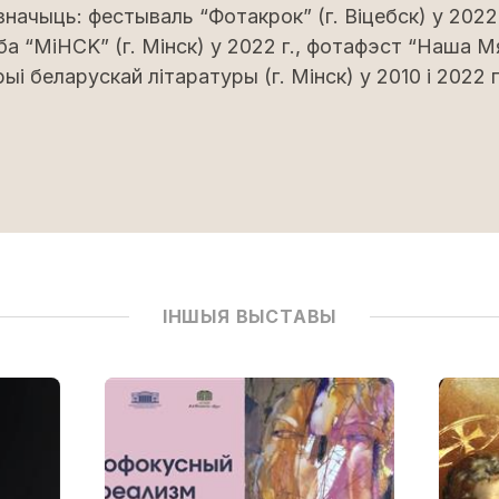
начыць: фестываль “Фотакрок” (г. Віцебск) у 2022
а “MiHCK” (г. Мінск) у 2022 г., фотафэст “Наша Мя
рыі беларускай літаратуры (г. Мінск) у 2010 i 2022 гг
ІНШЫЯ ВЫСТАВЫ