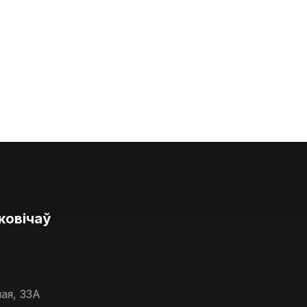
ковічаў
ая, 33А