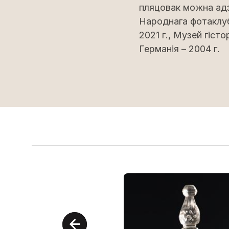
пляцовак можна адз
Народнага фотаклуб
2021 г., Музей гісто
Германія – 2004 г.