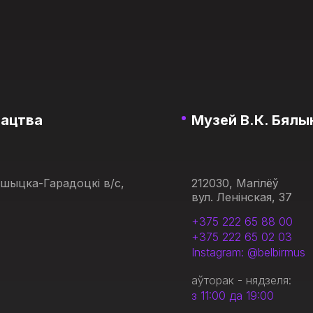
тацтва
Музей В.К. Бялын
ашыцка-Гарадоцкі в/с,
212030, Магілёў
вул. Ленінская, 37
+375 222 65 88 00
+375 222 65 02 03
Instagram: @belbirmus
аўторак - нядзеля:
з 11:00 да 19:00