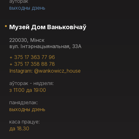
аўторак
выходны дзень
Музей Дом Ваньковічаў
220030, Мінск
вул. Інтэрнацыянальная, 33А
+ 375 17 363 77 96
+ 375 17 358 88 78
Instagram: @wankowicz_house
аўторак - нядзеля:
з 11:00 да 19:00
панядзелак:
выходны дзень
каса працуе:
да 18.30