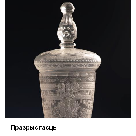
Празрыстасць