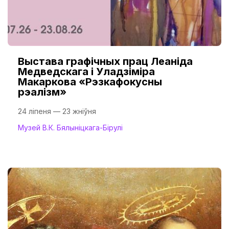
Выстава графічных прац Леаніда
Медведскага і Уладзіміра
Макаркова «Рэзкафокусны
рэалізм»
24 ліпеня — 23 жніўня
Музей В.К. Бялыніцкага-Бірулі