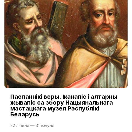
Пасланнікі веры. Іканапіс і алтарны
жывапіс са збору Нацыянальнага
мастацкага музея Рэспублікі
Беларусь
22 ліпеня — 31 жніўня