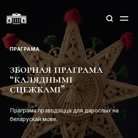
ПРАГРАМА
зборная праграма
“каляднымі
сцежкамі”
Праграма праводзіцца для дарослых на
беларускай мове.