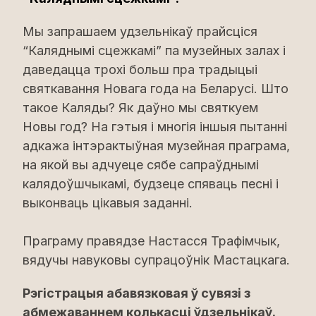
Мы запрашаем удзельнікаў прайсціся
“Каляднымі сцежкамі” па музейных залах і
даведацца трохі больш пра традыцыі
святкавання Новага года на Беларусі. Што
такое Каляды? Як даўно мы святкуем
Новы год? На гэтыя і многія іншыя пытанні
адкажа інтэрактыўная музейная праграма,
на якой вы адчуеце сябе сапраўднымі
калядоўшчыкамі, будзеце спяваць песні і
выконваць цікавыя заданні.
Праграму правядзе Настасся Трафімчык,
вядучы навуковы супрацоўнік Мастацкага.
Рэгістрацыя абавязковая ў сувязі з
абмежаваннем колькасці ўдзельнікаў.