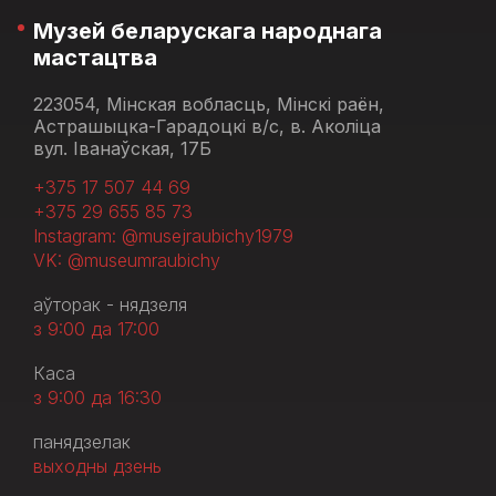
Музей беларускага народнага
мастацтва
223054, Мінская вобласць, Мінскі раён,
Астрашыцка-Гарадоцкі в/с, в. Аколіца
вул. Іванаўская, 17Б
+375 17 507 44 69
+375 29 655 85 73
Instagram: @musejraubichy1979
VK: @museumraubichy
аўторак - нядзеля
з 9:00 да 17:00
Каса
з 9:00 да 16:30
панядзелак
выходны дзень