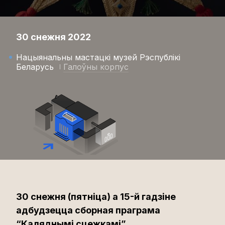
30 снежня 2022
Нацыянальны мастацкі музей Рэспублікі
Беларусь
Галоўны корпус
30 снежня (пятніца) а 15-й гадзіне
адбудзецца сборная праграма
“Каляднымі сцежкамі”.