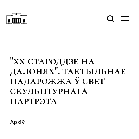
"хх стагоддзе на
далонях". тактыльнае
падарожжа ў свет
скульптурнага
партрэта
Архіў