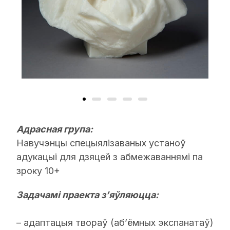
Адрасная група:
Навучэнцы спецыялізаваных устаноў
адукацыі для дзяцей з абмежаваннямі па
зроку 10+
Задачамі праекта з’яўляюцца:
– адаптацыя твораў (аб’ёмных экспанатаў)