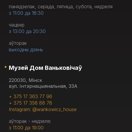
панядзелак, серада, пятніца, субота, нядзеля
з 11:00 да 18:30
чацвер
з 13:00 да 20:30
аўторак
выходны дзень
Музей Дом Ваньковічаў
220030, Мінск
вул. Інтэрнацыянальная, 33А
+ 375 17 363 77 96
+ 375 17 358 88 78
Instagram: @wankowicz_house
аўторак - нядзеля:
з 11:00 да 19:00