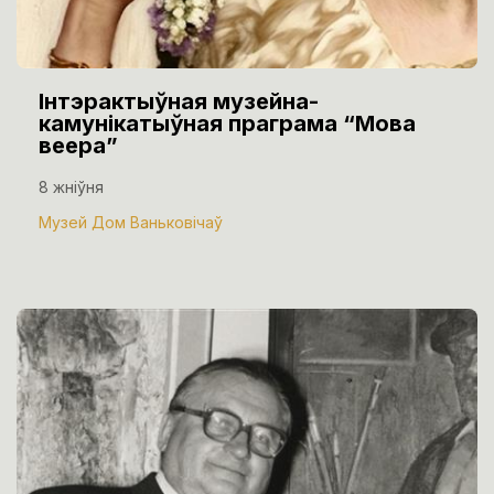
Інтэрактыўная музейна-
камунікатыўная праграма “Мова
веера”
8 жніўня
Музей Дом Ваньковічаў