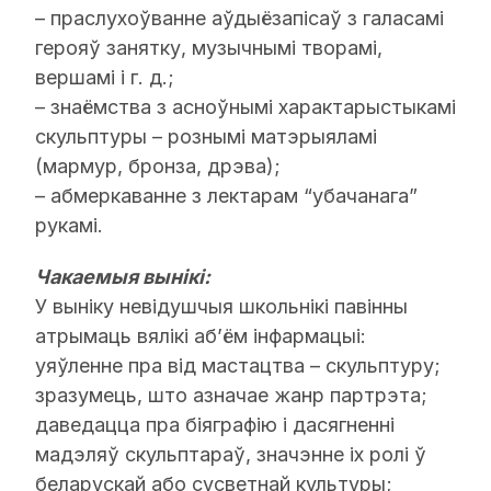
– праслухоўванне аўдыёзапісаў з галасамі
герояў занятку, музычнымі творамі,
вершамі і г. д.;
– знаёмства з асноўнымі характарыстыкамі
скульптуры – рознымі матэрыяламі
(мармур, бронза, дрэва);
– абмеркаванне з лектарам “убачанага”
рукамі.
Чакаемыя вынікі:
У выніку невідушчыя школьнікі павінны
атрымаць вялікі аб’ём інфармацыі:
уяўленне пра від мастацтва – скульптуру;
зразумець, што азначае жанр партрэта;
даведацца пра біяграфію і дасягненні
мадэляў скульптараў, значэнне іх ролі ў
беларускай або сусветнай культуры;