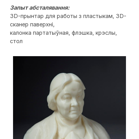
Запыт
абсталявання:
3D-прынтар для работы з плаcтыкам, 3D-
сканер паверхні,
калонка партатыўная, флэшка, крэслы,
стол