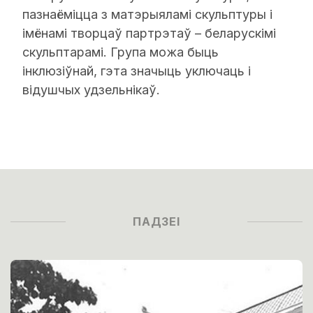
пазнаёміцца з матэрыяламі скульптуры і
імёнамі творцаў партрэтаў – беларускімі
скульптарамі. Група можа быць
інклюзіўнай, гэта значыць уключаць і
відушчых удзельнікаў.
ПАДЗЕІ