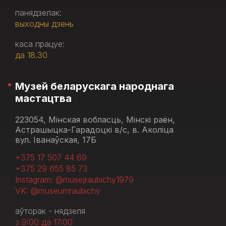
панядзелак:
выходны дзень
каса працуе:
да 18.30
Музей беларускага народнага
мастацтва
223054, Мінская вобласць, Мінскі раён,
Астрашыцка-Гарадоцкі в/с, в. Аколіца
вул. Іванаўская, 17Б
+375 17 507 44 69
+375 29 655 85 73
Instagram: @musejraubichy1979
VK: @museumraubichy
аўторак - нядзеля
з 9:00 да 17:00