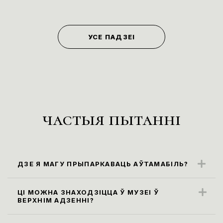
УСЕ ПАДЗЕІ
частыя пытанні
ДЗЕ Я МАГУ ПРЫПАРКАВАЦЬ АЎТАМАБІЛЬ?
Бліжэйшыя парковачныя месцы
знаходзяцца ўздоўж вул. Карла Маркса
ЦІ МОЖНА ЗНАХОДЗІЦЦА Ў МУЗЕІ Ў
ВЕРХНІМ АДЗЕННІ?
(паркоўка платная)
Правілы наведвання музея не