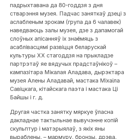
падрыхтавана да 80-годдзя з дня
стварэння музея. Падчас заняткаў дзеці з
аслабленым зрокам (група да 6 чалавек)
наведваюць залы музея, дзе з дапамогай
слоўных апісанняў іх знаёмяць з
асаблівасцямі развіцця беларускай
культуры ХХ стагоддзя на прыкладзе
партрэтаў яе вядучых прадстаўнікоў –
кампазітара Мікалая Аладава, дырэктара
музея Алены Аладавай, мастака Міхаіла
Савіцкага, кітайскага паэта і мастака Ці
Байшы і г. д.
Другая частка занятку мяркуе ўласна
дакладнае тактыльнае вывучэнне копій
скульптур і матэрыялаў, з якіх яны
выраблены, – мармуру, бронзы, дрэва,