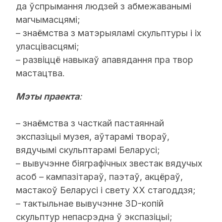
да ўспрымання людзей з абмежаванымі
магчымасцямі;
– знаёмства з матэрыяламі скульптуры і іх
уласцівасцямі;
– развіццё навыкаў апавядання пра твор
мастацтва.
Мэты праекта
:
– знаёмства з часткай пастаяннай
экспазіцыі музея, аўтарамі твораў,
вядучымі скульптарамі Беларусі;
– вывучэнне біяграфічных звестак вядучых
асоб – кампазітараў, паэтаў, акцёраў,
мастакоў Беларусі і свету ХХ стагоддзя;
– тактыльнае вывучэнне 3D-копій
скульптур непасрэдна ў экспазіцыі;