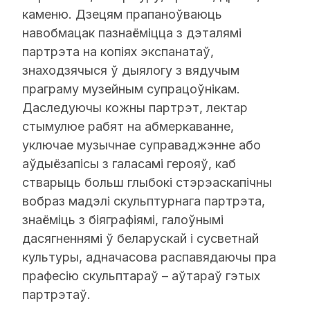
каменю. Дзецям прапаноўваюць
навобмацак пазнаёміцца з дэталямі
партрэта на копіях экспанатаў,
знаходзячыся ў дыялогу з вядучым
праграму музейным супрацоўнікам.
Даследуючы кожны партрэт, лектар
стымулюе рабят на абмеркаванне,
уключае музычнае суправаджэнне або
аўдыёзапісы з галасамі герояў, каб
стварыць больш глыбокі стэрэаскапічны
вобраз мадэлі скульптурнага партрэта,
знаёміць з біяграфіямі, галоўнымі
дасягненнямі ў беларускай і сусветнай
культуры, адначасова распавядаючы пра
прафесію скульптараў – аўтараў гэтых
партрэтаў.