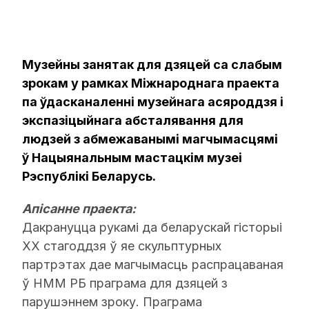
Музейны занятак для дзяцей са слабым
зрокам у рамках Міжнароднага праекта
па ўдасканаленні музейнага асяроддзя і
экспазіцыйнага абсталявання для
людзей з абмежаванымі магчымасцямі
ў Нацыянальным мастацкім музеі
Рэспублікі Беларусь.
Апісанне праекта:
Дакрануцца рукамі да беларускай гісторыі
ХХ стагоддзя ў яе скульптурных
партрэтах дае магчымасць распрацаваная
ў НММ РБ праграма для дзяцей з
парушэннем зроку. Праграма