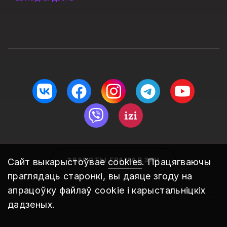
ЗВАРОТЫ ГРАМАДЗЯН
Сайт выкарыстоўвае
cookies
. Працягваючы
праглядаць старонкі, вы даяце згоду на
апрацоўку файлаў cookie і карыстальніцкіх
дадзеных.