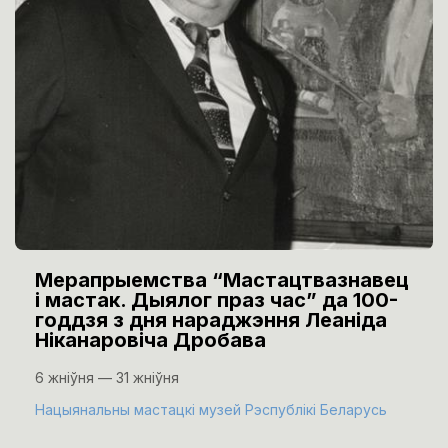
Мерапрыемства “Мастацтвазнавец
і мастак. Дыялог праз час” да 100-
годдзя з дня нараджэння Леаніда
Ніканаровіча Дробава
6 жніўня — 31 жніўня
Нацыянальны мастацкі музей Рэспублікі Беларусь