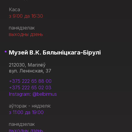
Каса
з 9:00 да 16:30
панядзелак
выходны дзень
Музей В.К. Бялыніцкага-Бірулі
212030, Магілёў
вул. Ленінская, 37
+375 222 65 88 00
+375 222 65 02 03
Instagram: @belbirmus
аўторак - нядзеля:
з 11:00 да 19:00
панядзелак
выходны дзень