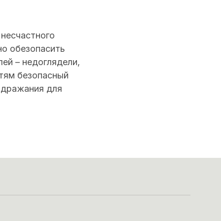
 несчастного
но обезопасить
ей – недоглядели,
етям безопасный
подражания для