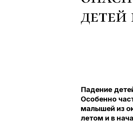
детей
Падение детей
Особенно част
малышей из ок
летом и в нач