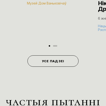
Ні
Музей Дом Ваньковічаў
Др
6 жн
Нацы
Рэсп
УСЕ ПАДЗЕІ
частыя пытанні