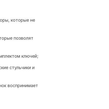
оры, которые не
оторые позволят
омплектом ключей;
ские стульчики и
енок воспринимает