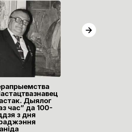
рапрыемства
Урачыстае
астацтвазнавец
адкрыццё
мастак. Дыялог
выстаўкі
аз час” да 100-
графічных пра
ддзя з дня
Леаніда
раджэння
Медведскага і
аніда
Уладзіміра