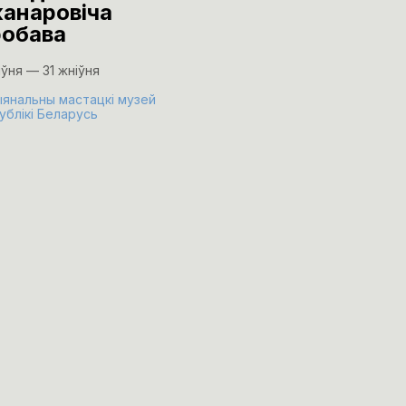
канаровіча
Макаркова
обава
«Рэзкафокусн
рэалізм»
іўня — 31 жніўня
24 ліпеня
янальны мастацкі музей
ублікі Беларусь
Музей В.К. Бялыніцкага-Бі