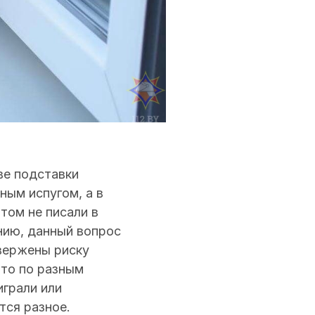
ве подставки
ным испугом, а в
том не писали в
нию, данный вопрос
двержены риску
это по разным
играли или
тся разное.