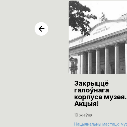
Закрыццё
галоўнага
корпуса музея.
Акцыя!
10 жніўня
Нацыянальны мастацкі му