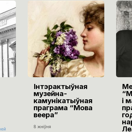
Інтэрактыўная
Ме
музейна-
“М
камунікатыўная
і 
праграма “Мова
пр
веера”
го
на
8 жніўня
Ле
зей