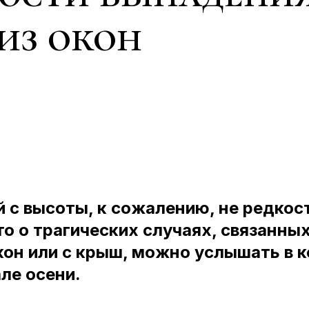
 из окон
 с высоты, к сожалению, не редкост
о о трагических случаях, связанны
он или с крыш, можно услышать в к
але осени.