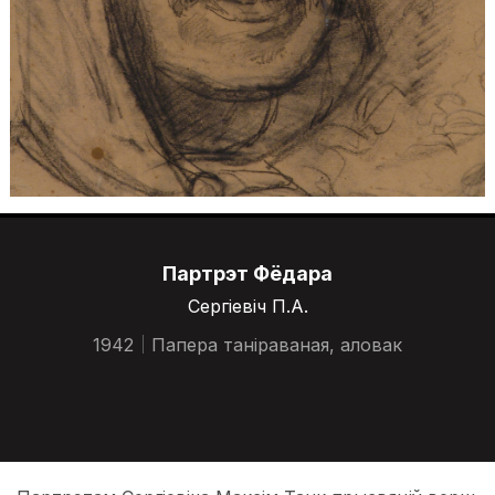
Партрэт Фёдара
Сергіевіч П.А.
1942
Папера таніраваная, аловак