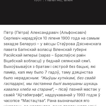
Пётр (Пётра) Александравіч (Альфонсавіч)
Сергіевіч нарадзіўся 10 ліпеня 1900 года на самым
захадзе Беларусі – у вёсцы Стаўрова Дзісненскага
павета Багінскай воласці Віленскай губерні
Расійскай імперыі (зараз – Браслаўскі раён
Віцебскай вобласці) у беднай сялянскай сям’і.
Выхоўвываўся з братам і сястрой без бацькі, які
памёр, калі яму было 7 гадоў, таму дзяцінства
было нерадасным:
“Жыўшы кутнікамі, без сваёй
гаспадаркі, мы пастаянна былі вымушаны шукаць
кавалка хлеба на старане
”, – пісаў пазней мастак у
сваёй “Аўтабіяграфіі”, надрукаванай у 1993 годзе ў
часопісе “Мастацтва”. Рана вызначылася яго