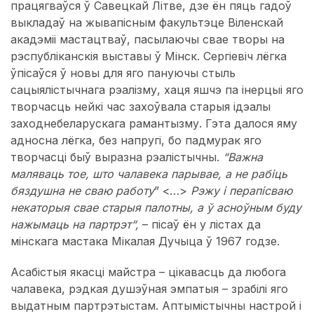
працягваўся ў Савецкай Літве, дзе ён пяць гадоў
выкладаў на жывапісным факультэце Віленскай
акадэміі мастацтваў, пасылаючы свае творы на
рэспубліканскія выставы ў Мінск. Сергіевіч лёгка
ўпісаўся ў новы для яго пануючы стыль
сацыялістычнага рэалізму, хаця яшчэ па інерцыі яго
творчасць нейкі час захоўвала старыя ідэалы
заходнебеларускага рамантызму. Гэта далося яму
адносна лёгка, без напругі, бо падмурак яго
творчасці быў выразна рэалістычны.
“Важна
маляваць тое, што чалавека парывае, а не рабіць
бяздушна не сваю работу
” <…>
Рэжу і перапісваю
некаторыя свае старыя палотны, а ў асноўным буду
нажымаць на партрэт“,
– пісаў ён у лістах да
мінскага мастака Мікалая Дучыца ў 1967 годзе.
Асабістыя якасці майстра – цікавасць да любога
чалавека, рэдкая душэўная эмпатыя – зрабілі яго
выдатным партрэтыстам. Аптымістычны настрой і