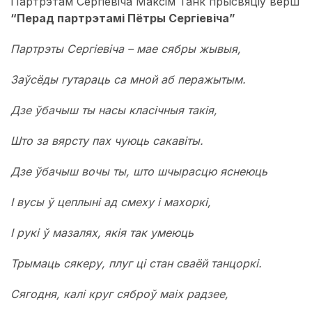
Партрэтам Сергіевіча Максім Танк прысвяціў верш
“Перад партрэтамі Пётры Сергіевіча”
Партрэты Сергіевіча – мае сябры жывыя,
Заўсёды гутараць са мной аб перажытым.
Дзе ўбачыш ты насы класічныя такія,
Што за вярсту пах чуюць сакавіты.
Дзе ўбачыш вочы ты, што шчырасцю яснеюць
І вусы ў цеплыні ад смеху і махоркі,
І рукі ў мазалях, якія так умеюць
Трымаць сякеру, плуг ці стан сваёй танцоркі.
Сягодня, калі круг сяброў маіх радзее,