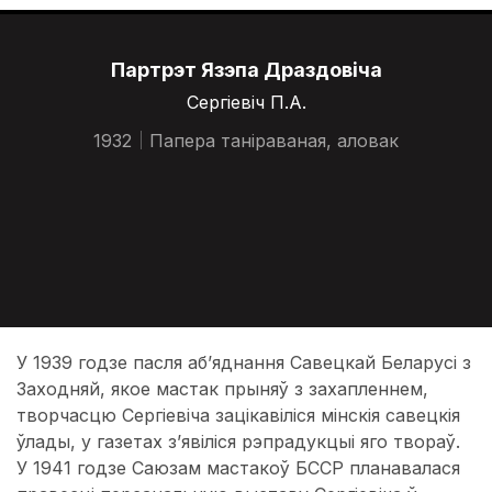
Партрэт Язэпа Драздовіча
Сергіевіч П.А.
1932
Папера таніраваная, аловак
У 1939 годзе пасля аб’яднання Савецкай Беларусі з
Заходняй, якое мастак прыняў з захапленнем,
творчасцю Сергіевіча зацікавіліся мінскія савецкія
ўлады, у газетах з’явіліся рэпрадукцыі яго твораў.
У 1941 годзе Саюзам мастакоў БССР планавалася