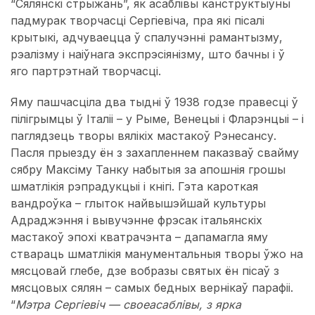
“Сялянскі стрыжань”, як асаблівы канструктыўны
падмурак творчасці Сергіевіча, пра які пісалі
крытыкі, адчуваецца ў спалучэнні рамантызму,
рэалізму і наіўнага экспрэсіянізму, што бачны і ў
яго партрэтнай творчасці.
Яму пашчасціла два тыдні ў 1938 годзе правесці ў
пілігрымцы ў Італіі – у Рыме, Венецыі і Фларэнцыі – і
паглядзець творы вялікіх мастакоў Рэнесансу.
Пасля прыезду ён з захапленнем паказваў свайму
сябру Максіму Танку набытыя за апошнія грошы
шматлікія рэпрадукцыі і кнігі. Гэта кароткая
вандроўка – глыток найвышэйшай культуры
Адраджэння і вывучэнне фрэсак італьянскіх
мастакоў эпохі кватрачэнта – дапамагла яму
ствараць шматлікія манументальныя творы ўжо на
мясцовай глебе, дзе вобразы святых ён пісаў з
мясцовых сялян – самых бедных вернікаў парафіі.
“
Мэтра Сергіевіч — своеасаблівы, з ярка