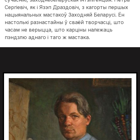
Сергіевіч, як і Язэп Драздовіч, з кагорты першых
нацыянальных мастакоў Заходняй Беларусі. Ён
настолькі разнастайны ў сваёй творчасці, што
часам не верыцца, што карціны належаць
пэндзлю аднаго і таго ж мастака.