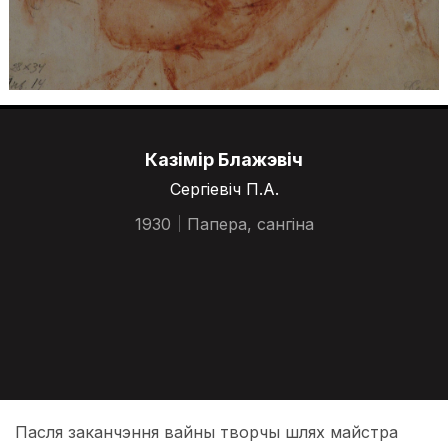
Казімір Блажэвіч
Сергіевіч П.А.
1930
Папера, сангіна
Пасля заканчэння вайны творчы шлях майстра