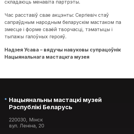
складаюць менавіта партрэты.
Час расставіў свае акцэнты: Сергіевіч стаў
сапраўдным народным беларускім мастаком па
змесце і форме сваёй творчасці, тэматыцы і
тыпажы галоўных герояў.
Надзея Усава – вядучы навуковы супрацоўнік
Нацыянальнага мастацкга музея
Нацыянальны мастацкі музей
Рэспублікі Беларусь
220030, Мінск
вул. Леніна, 20