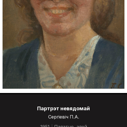
Партрэт невядомай
Сергіевіч П.А.
1951
Палатно, алей