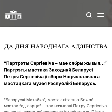
да дня народнага адзінства
“Партрэты Сергіевіча – мае сябры жывыя…”
Партрэты мастака Заходняй Беларусі
Пётры Сергіевіча ў зборы Нацыянальнага
мастацкага музея Рэспублікі Беларусь.
“Беларускі Матэйка”, мастак літасцю Божай,
мастак “ад сэрца”, – так называлі Пётру Сергіевіча
сучаснікі, заходнебеларуская інтэлігенцыя. Пётра