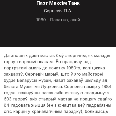
Паэт Максім Танк
Сергіевіч П.А.
1960
Палатно, алей
Да апошніх дзён мастак быў энергічны, як малады
гарэў творчымі планамі. Ён працаваў над
партрэтамі амаль да пачатку 1980-х, калі цяжка
захварэў. Сергіевіч марыў, што ў яго майстэрні
будзе Беларускі музей, нават захаваў шыльду ад
былога Музея імя Луцкевіча. Сергіевіч памёр у 1984
годзе, пакінуўшы пасля сябе вялізную спадчыну: з
603 твораў, якія стварыў мастак на працягу свайго
84-гадовага жыцця (ён з юнацтва веў падрабязны
спіс карцін у храналагічным парадку), большасць