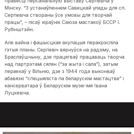
правесці персанальную выставу Сергіевіча ў
Мінску. “З устанаўленнем Савецкай улады для сп.
Сергіевіча створаны ўсе умовы для творчай
працы”, – пісаў кіраўнік Саюза мастакоў БССР І.
Рубінштэйн.
Але вайна і фашысцкая акупацыя перакрэсліла
гэтыя планы. Сергіевіч вярнуўся на радзіму, на
Браслаўшчыну, дзе працягваў працаваць творча
над партрэтамі сялян (“за жыта і сала”), затым
пераехаў у Вільню, дзе з 1944 года выконваў
абавязкі “спецыяліста па беларускім мастацтве” і
кансерватара ў Беларускім музеі імя Івана
Луцкевіча.