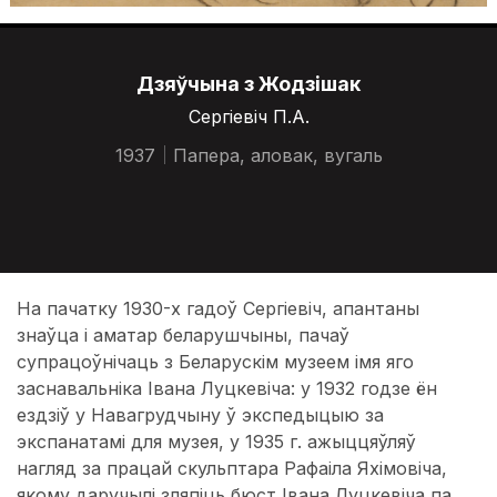
Дзяўчына з Жодзішак
Сергіевіч П.А.
1937
Папера, аловак, вугаль
На пачатку 1930-х гадоў Сергіевіч, апантаны
знаўца і аматар беларушчыны, пачаў
супрацоўнічаць з Беларускім музеем імя яго
заснавальніка Івана Луцкевіча: у 1932 годзе ён
ездзіў у Навагрудчыну ў экспедыцыю за
экспанатамі для музея, у 1935 г. ажыццяўляў
нагляд за працай скульптара Рафаіла Яхімовіча,
якому даручылі зляпіць бюст Івана Луцкевіча па