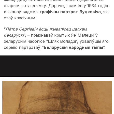
старым фотаздымку. Дарэчы, і сам ён у 1934 годзе
выканаў вядомы
графічны партрэт Луцкевіча,
які
стаў класічным.
“
Пётра Сергіевіч ёсць жывапісец цалкам
беларускі
”, – прызнаваў крытык Ян Малецкі ў
беларускім часопісе “Шлях моладзі”, ухваліўшы яго
серыю партрэтаў
“Беларускія народныя тыпы
”.