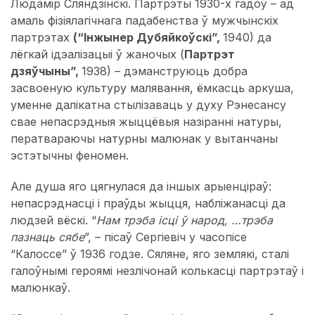
Людамір Сляндзінскі. Партрэты 1930-х гадоў – ад
амаль фізіялагічнага падабенства ў мужчынскіх
партрэтах
(“Інжынер Дубяйкоўскі”,
1940) да
лёгкай ідэалізацыі ў жаночых (
Партрэт
дзяўчыны”,
1938) – дэманструюць добра
засвоеную культуру малявання, ёмкасць аркуша,
уменне далікатна стылізаваць у духу Рэнесансу
свае непасрэдныя жыццёвыя назіранні натуры,
ператвараючы натурны малюнак у вытанчаны
эстэтычны феномен.
Але душа яго цягнулася да іншых арыенціраў:
непасрэднасці і праўды жыцця, набліжанасці да
людзей вёскі. “
Нам трэба ісці ў народ, …трэба
пазнаць сябе
”, – пісаў Сергіевіч у часопісе
“Калоссе” ў 1936 годзе. Сяляне, яго землякі, сталі
галоўнымі героямі незлічонай колькасці партрэтаў і
малюнкаў.