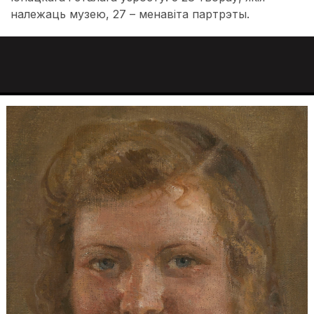
належаць музею, 27 – менавіта партрэты.