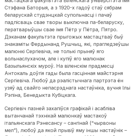
мастацкага факультэта Віленскага ўніверсітэта імя
Стэфана Баторыя, а з 1920-х гадоў стаў сябрам
беларускай студэнцкай супольнасці і пачаў
падпісваць свае творы выключна па-беларуску,
ператварыўшы свае імя Пётр у Пётра, Пятро.
Дэканам факультэта прыгожых мастацтваў быў
знакаміты Фердынанд Рушчыц, які, прагледзеўшы
малюнкі Сергіевіча, не толькі прыняў яго
вольнаслухачом, але і купіў яго малюнак
Базыльянскіх муроў. На віленскім прадмесці
Антокаль доўгія гады была гасцінная майстэрня
Сергіевіча. Любоў да рэалістычнага партрэта ён
узяў ад свайго непасрэднага настаўніка, вучня Ільі
Рэпіна, Бенедыкта Кубіцкага.
Сергіевіч пазней захапіўся графікай і асабліва
вытанчанай тэхнікай малюнкаў мастакоў
італьянскага Рэнесансу – сангінай (“чырвоны
мел”), любоў да якой прывіў яму іншы настаўнік –