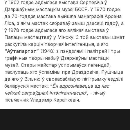
У 1962 годзе адбылася выстава Сергіевіча ў
Дзяржаўным мастацкім музеі БССР. У 1970 годзе
да 70-годдзя мастака выйшла манаграфія Арсена
Ліса, з якім мастак сябраваў звыш дзесяці гадоў, а
ў 1978 годзе адбылася яго вялікая выстава ў
Палацы мастацтваў у Мінску. З той выставы шмат
раскупіла карцін творчая інтэлігенцыя, а яго
“Аўтапартэт”
(1948) з пэндзлямі і палітрай і тры
графічныя творы набыў Дзяржаўны мастацкі
музей. Стары майстар успрымаўся легендай,
паслухаць яго ўспаміны пра Драздовіча, Рушчыца
да яго ў Вільню ў своеасаблівую пілігрымку ездзілі
беларускія мастакі. “
Ён адрозніваецца ад нас
нейкай сапраўднай інтэлігентнасцю
”, – лічыў
пісьменнік Уладзімір Караткевіч.