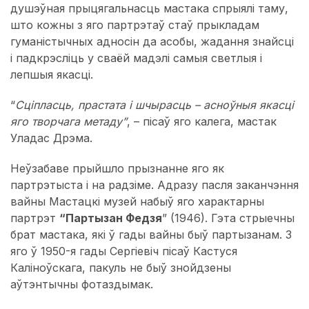
душэўная прыцягальнасць мастака спрыялі таму,
што кожны з яго партрэтаў стаў прыкладам
гуманістычных адносін да асобы, жадання знайсці
і падкрэсліць у сваёй мадэлі самыя светлыя і
лепшыя якасці.
“
Сціпласць, прастата і шчырасць – асноўныя якасці
яго творчага метаду”
, – пісаў яго калега, мастак
Уладас Дрэма.
Неўзабаве прыйшло прызнанне яго як
партрэтыста і на радзіме. Адразу пасля заканчэння
вайны Мастацкі музей набыў яго характарны
партрэт
“Партызан Федзя
” (1946). Гэта стрыечны
брат мастака, які ў гады вайны быў партызанам. З
яго ў 1950-я гады Сергіевіч пісаў Кастуся
Каліноўскага, пакуль не быў знойдзены
аўтэнтычны фотаздымак.