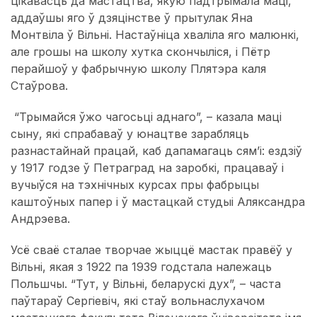
цікавасць да мастацтва, якую падтрымала маці,
аддаўшы яго ў дзяцінстве ў прытулак Яна
Монтвіла ў Вільні. Настаўніца хваліла яго малюнкі,
але грошы на школу хутка скончыліся, і Пётр
перайшоў у фабрычную школу Плятэра каля
Стаўрова.
“Трымайся ўжо чагосьці аднаго”, – казала маці
сыну, які спрабаваў у юнацтве зарабляць
разнастайнай працай, каб дапамагаць сям’і: ездзіў
у 1917 годзе ў Петраград на заробкі, працаваў і
вучыўся на тэхнічных курсах пры фабрыцы
каштоўных папер і ў мастацкай студыі Аляксандра
Андрэева.
Усё сваё сталае творчае жыццё мастак правёў у
Вільні, якая з 1922 па 1939 годстала належаць
Польшчы. “Тут, у Вільні, беларускі дух”, – часта
паўтараў Сергіевіч, які стаў вольнаслухачом