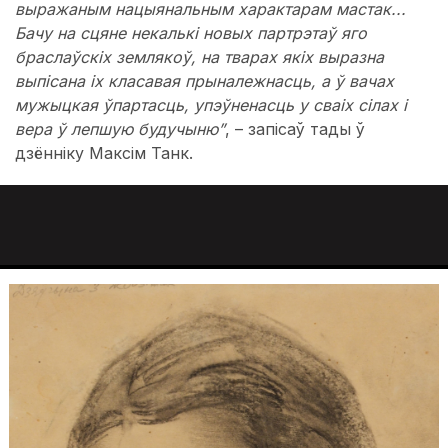
выражаным нацыянальным характарам мастак...
Бачу на сцяне некалькі новых партрэтаў яго
браслаўскіх землякоў, на тварах якіх выразна
выпісана ix класавая прыналежнасць, a ў вачах
мужыцкая ўпартасць, упэўненасць у сваіх сілах і
вера ў лепшую будучыню”
, – запісаў тады ў
дзённіку Максім Танк.