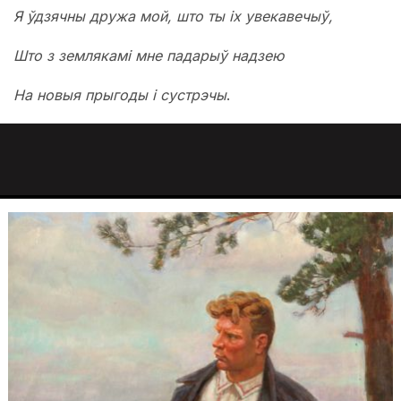
Я ўдзячны дружа мой, што ты іх увекавечыў,
Што з землякамі мне падарыў надзею
На новыя прыгоды і сустрэчы
.