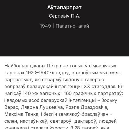
Аўтапартрэт
Сергіевіч П.А.
1949
Палатно, алей
Найбольш цікавы Пётра не толькі ў сімвалічных
карцінах 1920–1940-х гадоў, а галоўным чынам як
партрэтыст, які стварыў вялізную галерэю
вобразаў беларускай інтэлігенцыі ХХ стагоддзя. Ён
напісаў 140 жывапісных і 160 графічных партрэтаў:
і вядомых асоб беларускай інтэлігенцыі – Зоську
Верас, Лявона Луцкевіча, Язэпа Драздовіча,
Максіма Танка, і безліч землякоў-браслаўчан –
сялян, настаўнікаў, святароў, дактароў, людзей
юнацкага і сталага ўзросту. З 28 твораў, якія