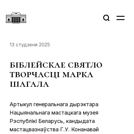
13 студзеня 2025
біблейскае святло
творчасці марка
шагала
Артыкул генеральнага дырэктара
Нацыянальнага мастацкага музея
Рэспублікі Беларусь, кандыдата
мастацвазнаўства Г.У. Конанавай