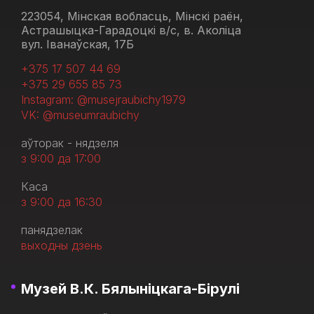
223054, Мінская вобласць, Мінскі раён,
Астрашыцка-Гарадоцкі в/с, в. Аколіца
вул. Іванаўская, 17Б
+375 17 507 44 69
+375 29 655 85 73
Instagram: @musejraubichy1979
VK: @museumraubichy
аўторак - нядзеля
з 9:00 да 17:00
Каса
з 9:00 да 16:30
панядзелак
выходны дзень
Музей В.К. Бялыніцкага-Бірулі