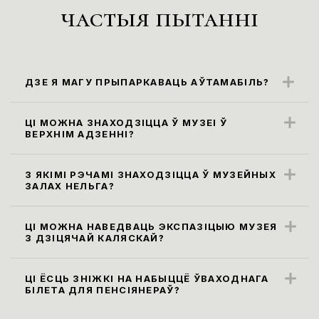
частыя пытанні
ДЗЕ Я МАГУ ПРЫПАРКАВАЦЬ АЎТАМАБІЛЬ?
Бліжэйшыя парковачныя месцы
знаходзяцца ўздоўж вул. Карла Маркса
ЦІ МОЖНА ЗНАХОДЗІЦЦА Ў МУЗЕІ Ў
ВЕРХНІМ АДЗЕННІ?
(паркоўка платная)
Правілы наведвання музея не
прадугледжваюць наведванне экспазіцыі
З ЯКІМІ РЭЧАМІ ЗНАХОДЗІЦЦА Ў МУЗЕЙНЫХ
ЗАЛАХ НЕЛЬГА?
ў верхнім адзенні. Яго неабходна
Усе сумкі, заплечнікі і пакеты памерам
пакінуць у гардэробе.
больш за 30х40х20 см, а таксама,
ЦІ МОЖНА НАВЕДВАЦЬ ЭКСПАЗІЦЫЮ МУЗЕЯ
З ДЗІЦЯЧАЙ КАЛЯСКАЙ?
парасоны неабходна здаць у гардэроб ці
Так, мы рады наведвальнікам узроставай
пакінуць у камеры захоўвання. Бутэлькі з
катэгорыі 0+.
ЦІ ЁСЦЬ ЗНІЖКІ НА НАБЫЦЦЁ ЎВАХОДНАГА
вадой праносіць на экспазіцыю нельга,
БІЛЕТА ДЛЯ ПЕНСІЯНЕРАЎ?
піць ваду можна ў вестыбюлі ці музейным
Ільготы
(
зніжка 50% на ўваходныя