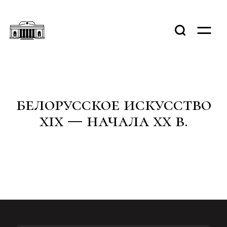
белорусское искусство
хіx — начала xx в.