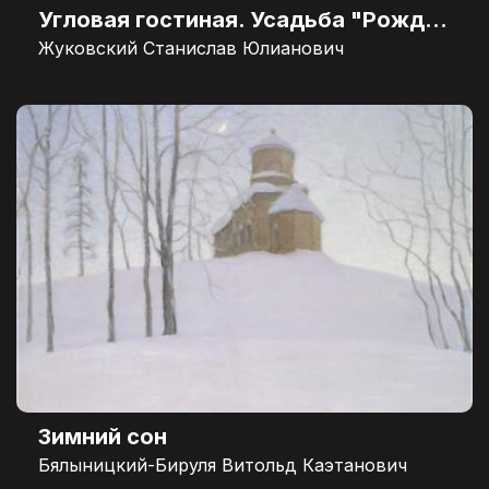
Угловая гостиная. Усадьба "Рождествено"
Жуковский Станислав Юлианович
Зимний сон
Бялыницкий-Бируля Витольд Каэтанович