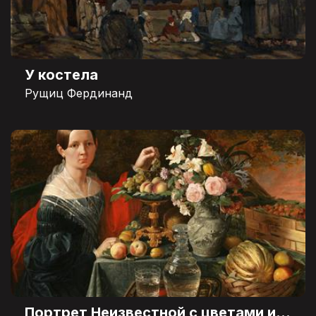
У костела
Рущиц Фердинанд
Портрет Неизвестной с цветами и фруктами