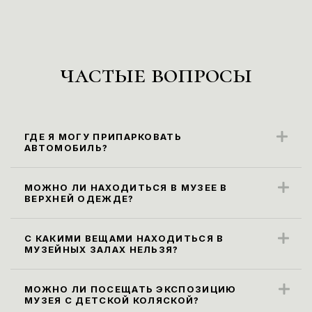
частые вопросы
ГДЕ Я МОГУ ПРИПАРКОВАТЬ
АВТОМОБИЛЬ?
Ближайшие парковочные места
находятся вдоль ул. Карла Маркса
МОЖНО ЛИ НАХОДИТЬСЯ В МУЗЕЕ В
ВЕРХНЕЙ ОДЕЖДЕ?
(парковка платная).
Правила посещения музея не
предусматривают посещение экспозиции
С КАКИМИ ВЕЩАМИ НАХОДИТЬСЯ В
МУЗЕЙНЫХ ЗАЛАХ НЕЛЬЗЯ?
в верхней одежде. Ее необходимо
Все габаритные сумки, рюкзаки и пакеты
оставить в гардеробе.
размером более 30х40х20 см, а также
МОЖНО ЛИ ПОСЕЩАТЬ ЭКСПОЗИЦИЮ
МУЗЕЯ С ДЕТСКОЙ КОЛЯСКОЙ?
зонты необходимо сдать в гардероб или