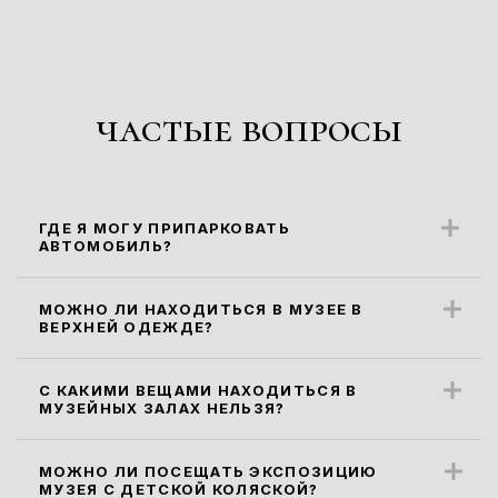
частые вопросы
ГДЕ Я МОГУ ПРИПАРКОВАТЬ
АВТОМОБИЛЬ?
Ближайшие парковочные места
находятся вдоль ул. Карла Маркса
МОЖНО ЛИ НАХОДИТЬСЯ В МУЗЕЕ В
ВЕРХНЕЙ ОДЕЖДЕ?
(парковка платная).
Правила посещения музея не
предусматривают посещение экспозиции
С КАКИМИ ВЕЩАМИ НАХОДИТЬСЯ В
МУЗЕЙНЫХ ЗАЛАХ НЕЛЬЗЯ?
в верхней одежде. Ее необходимо
Все габаритные сумки, рюкзаки и пакеты
оставить в гардеробе.
размером более 30х40х20 см, а также
МОЖНО ЛИ ПОСЕЩАТЬ ЭКСПОЗИЦИЮ
МУЗЕЯ С ДЕТСКОЙ КОЛЯСКОЙ?
зонты необходимо сдать в гардероб или