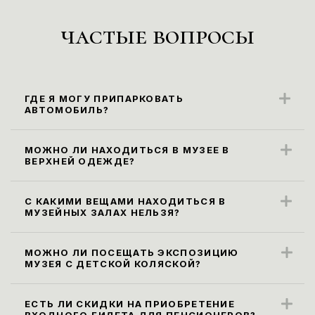
частые вопросы
ГДЕ Я МОГУ ПРИПАРКОВАТЬ
АВТОМОБИЛЬ?
Ближайшие парковочные места
находятся вдоль ул. Карла Маркса
МОЖНО ЛИ НАХОДИТЬСЯ В МУЗЕЕ В
ВЕРХНЕЙ ОДЕЖДЕ?
(парковка платная).
Правила посещения музея не
предусматривают посещение экспозиции
С КАКИМИ ВЕЩАМИ НАХОДИТЬСЯ В
МУЗЕЙНЫХ ЗАЛАХ НЕЛЬЗЯ?
в верхней одежде. Ее необходимо
Все габаритные сумки, рюкзаки и пакеты
оставить в гардеробе.
размером более 30х40х20 см, а также
МОЖНО ЛИ ПОСЕЩАТЬ ЭКСПОЗИЦИЮ
МУЗЕЯ С ДЕТСКОЙ КОЛЯСКОЙ?
зонты необходимо сдать в гардероб или
Да, мы рады посетителям возрастной
оставить в камере хранения. Бутылки с
категории 0+.
ЕСТЬ ЛИ СКИДКИ НА ПРИОБРЕТЕНИЕ
водой проносить на экспозицию нельзя,