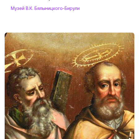
Музей В.К. Бялыницкого-Бирули