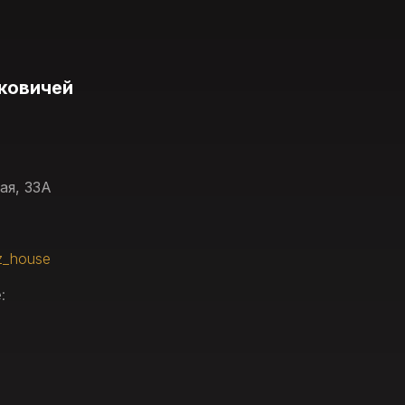
ковичей
ая, 33А
z_house
: