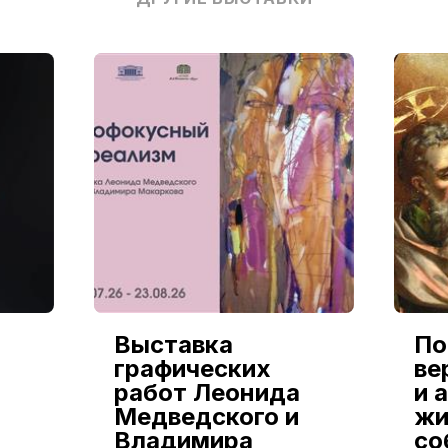
Выставка
По
графических
ве
работ Леонида
и 
Медведского и
жи
Владимира
со