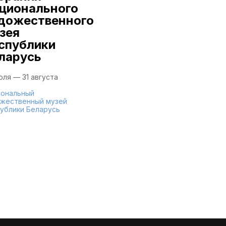
9 июля — 16 августа
ционального
дожественного
Национальный
художественный музей
зея
Республики Беларусь
спублики
ларусь
юля — 31 августа
ональный
жественный музей
ублики Беларусь