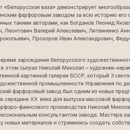
т «Белорусская ваза» демонстрирует многообраз
инским фарфоровым заводом за всю историю его 
анных такими авторами, как Богданов Леонид Яков
, Леонтович Валерий Алексеевич, Литвиненко Анн
рокопьевич, Прохоров Иван Александрович, Феду
 время зарождения белорусского художественног
 в этом сыграл Николай Михолап – художник-кера
венной картинной галереи БССР, который 3 сентя
художественной промышленности Управления по д
ский фарфоровый завод был одним из новых предп
 в середине XX века для выпуска массовой фарфо
арфоро-фаянсового производства Николай Михола
ессиональным консультантом завода. Мастера за
ку новых материалов и стремились создать собст