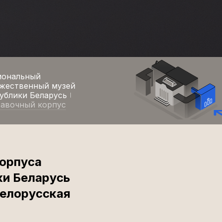
иональный
жественный музей
ублики Беларусь
авочный корпус
корпуса
ки Беларусь
Белорусская