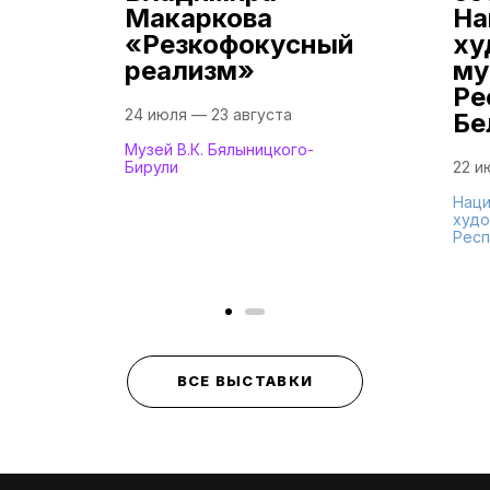
Макаркова
На
«Резкофокусный
ху
реализм»
му
Ре
24 июля — 23 августа
Бе
Музей В.К. Бялыницкого-
Бирули
22 и
Наци
худо
Респ
ВСЕ ВЫСТАВКИ