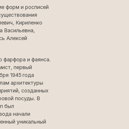
ие форм и росписей
существования
левич, Кириленко
а Васильевна,
сь Алексей
о фарфора и фаянса.
мист, первый
бря 1945 года
елам архитектуры
риятий, созданных
ровой посуды. В
п был
вода начали
венный уникальный