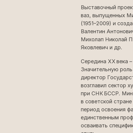
Выставочный проек
ваз, выпущенных М
(1951–2009) и созд
Валентин Антонович
Михолап Николай П
Яковлевич и др.
Середина ХХ века –
Значительную роль
директор Государст
возглавил сектор 
при СНК БССР. Мин
в советской стране
период освоения ф
единственным проф
осваивать специфи