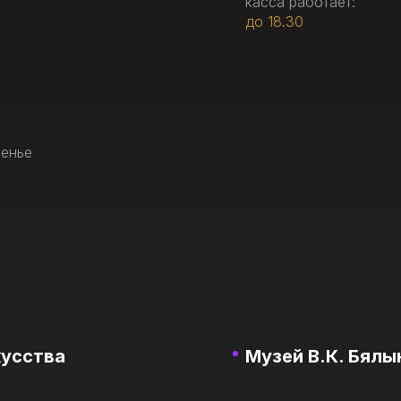
касса работает:
до 18.30
сенье
кусства
Музей В.К. Бялы