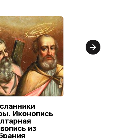
сланники
Александр
ры. Иконопись
Семилетов:
алтарная
Первый из
вопись из
династии
брания