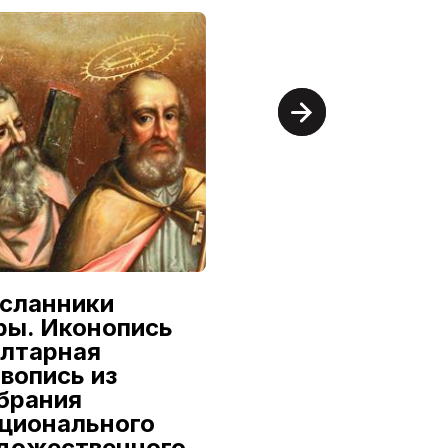
сланники
Александр
ры. Иконопись
Семилетов:
алтарная
Первый из
вопись из
династии
брания
9 июля — 16 августа
ционального
дожественного
Национальный