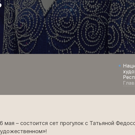
в
Нац
худо
Респ
Глав
16 мая – состоится сет прогулок с Татьяной Федос
 Художественном»!