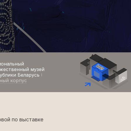
иональный
жественный музей
ублики Беларусь
ный корпус
овой по выставке