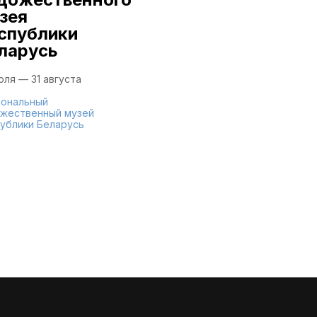
художественный музей
зея
Республики Беларусь
спублики
ларусь
юля — 31 августа
ональный
жественный музей
ублики Беларусь