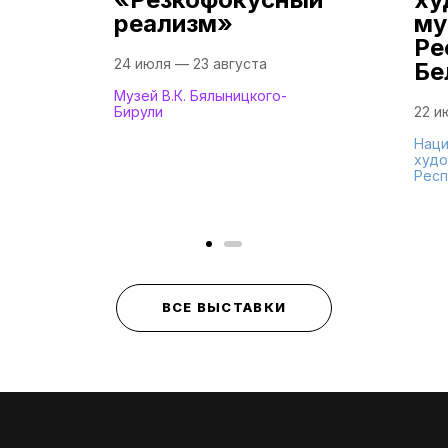
реализм»
му
Ре
24 июля — 23 августа
Бе
Музей В.К. Бялыницкого-
Бирули
22 и
Наци
худо
Респ
ВСЕ ВЫСТАВКИ