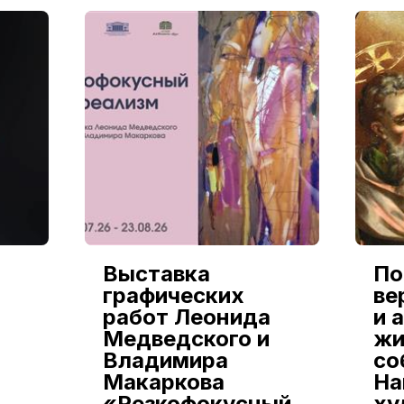
Выставка
По
графических
ве
работ Леонида
и 
Медведского и
жи
Владимира
со
Макаркова
На
«Резкофокусный
ху