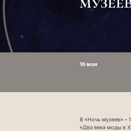
музее
16 мая
В «Ночь музеев» – 
«Два века моды в