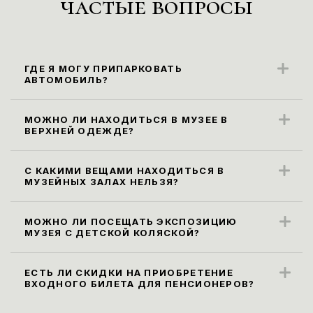
частые вопросы
ГДЕ Я МОГУ ПРИПАРКОВАТЬ
АВТОМОБИЛЬ?
Ближайшие парковочные места
находятся вдоль ул. Карла Маркса
МОЖНО ЛИ НАХОДИТЬСЯ В МУЗЕЕ В
ВЕРХНЕЙ ОДЕЖДЕ?
(парковка платная).
Правила посещения музея не
предусматривают посещение экспозиции
С КАКИМИ ВЕЩАМИ НАХОДИТЬСЯ В
МУЗЕЙНЫХ ЗАЛАХ НЕЛЬЗЯ?
в верхней одежде. Ее необходимо
Все габаритные сумки, рюкзаки и пакеты
оставить в гардеробе.
размером более 30х40х20 см, а также
МОЖНО ЛИ ПОСЕЩАТЬ ЭКСПОЗИЦИЮ
МУЗЕЯ С ДЕТСКОЙ КОЛЯСКОЙ?
зонты необходимо сдать в гардероб или
Да, мы рады посетителям возрастной
оставить в камере хранения. Бутылки с
категории 0+.
ЕСТЬ ЛИ СКИДКИ НА ПРИОБРЕТЕНИЕ
водой проносить на экспозицию нельзя,
ВХОДНОГО БИЛЕТА ДЛЯ ПЕНСИОНЕРОВ?
пить воду можно в вестибюле или
Льготы для людей пенсионного возраста