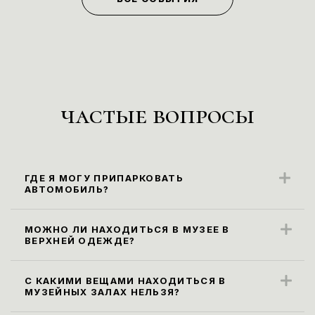
частые вопросы
ГДЕ Я МОГУ ПРИПАРКОВАТЬ
АВТОМОБИЛЬ?
Ближайшие парковочные места
находятся вдоль ул. Карла Маркса
МОЖНО ЛИ НАХОДИТЬСЯ В МУЗЕЕ В
ВЕРХНЕЙ ОДЕЖДЕ?
(парковка платная).
Правила посещения музея не
предусматривают посещение экспозиции
С КАКИМИ ВЕЩАМИ НАХОДИТЬСЯ В
МУЗЕЙНЫХ ЗАЛАХ НЕЛЬЗЯ?
в верхней одежде. Ее необходимо
Все габаритные сумки, рюкзаки и пакеты
оставить в гардеробе.