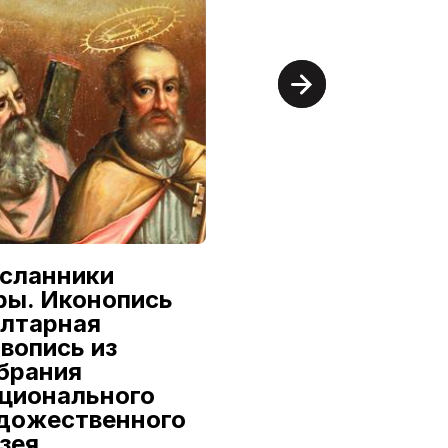
сланники
Александр
ры. Иконопись
Семилетов:
алтарная
Первый из
вопись из
династии
брания
9 июля — 16 августа
ционального
дожественного
Национальный
художественный музей
зея