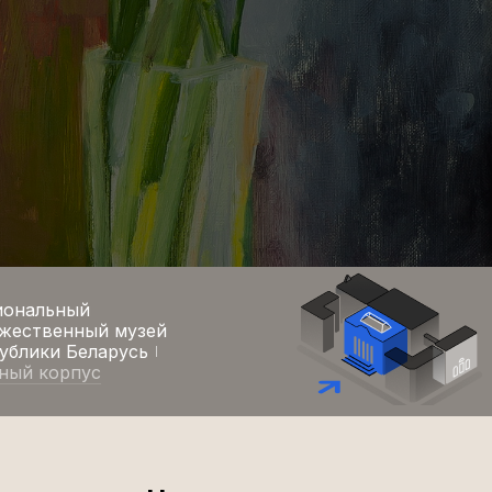
иональный
жественный музей
ублики Беларусь
ный корпус