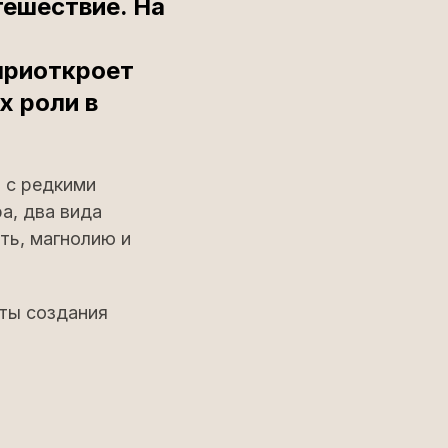
тешествие. На
»
приоткроет
х роли в
 с редкими
а, два вида
ть, магнолию и
еты создания