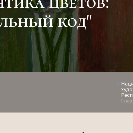
нтика цветов:
льный код"
Нац
худо
Респ
Глав