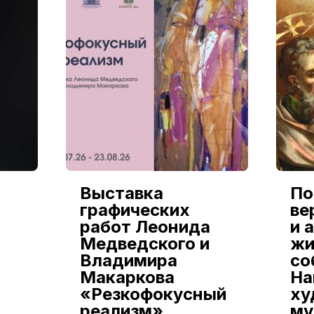
Выставка
По
графических
ве
работ Леонида
и 
Медведского и
жи
Владимира
со
Макаркова
На
«Резкофокусный
ху
реализм»
му