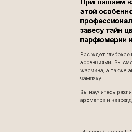
Приглашаем в
этой особенно
профессионал
завесу тайн ц
парфюмерии и
Вас ждет глубокое
эссенциями. Вы смо
жасмина, а также э
чампаку.
Вы научитесь разли
ароматов и навсегд
4 июня (четверг), 1