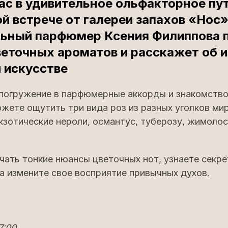
ас в удивительное ольфакторное пу
й встрече от галереи запахов «Нос
ьный парфюмер Ксения Филиппова 
веточных ароматов и расскажет об и
 искусстве
 погружение в парфюмерные аккорды и знакомство
жете ощутить три вида роз из разных уголков мир
кзотические нероли, османтус, туберозу, жимолос
чать тонкие нюансы цветочных нот, узнаете секр
а измените свое восприятие привычных духов.
7:00