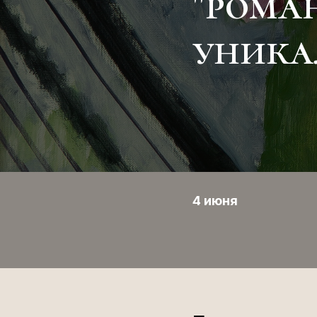
"рома
уника
4 июня