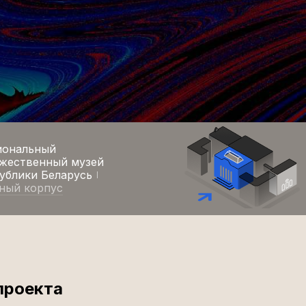
иональный
жественный музей
ублики Беларусь
ный корпус
я
проекта