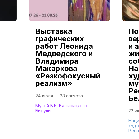
Выставка
По
графических
ве
работ Леонида
и 
Медведского и
жи
Владимира
со
Макаркова
На
«Резкофокусный
ху
реализм»
му
Ре
24 июля — 23 августа
Бе
Музей В.К. Бялыницкого-
Бирули
22 и
Наци
худо
Респ