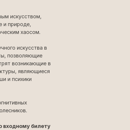
вым искусством,
 и природе,
рческим хаосом.
чного искусства в
ты, позволяющие
трят возникающие в
уктуры, являющиеся
ши и психики
огнитивных
олесников.
о входному билету