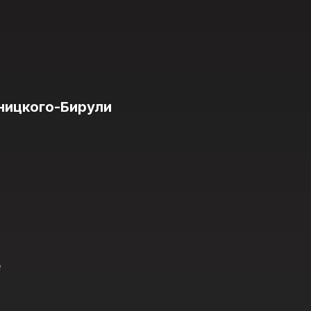
ницкого-Бирули
е