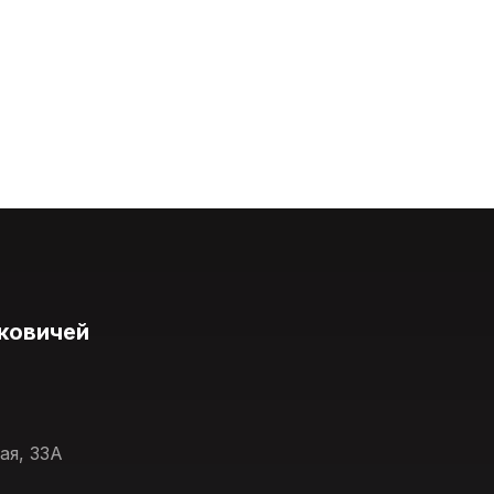
ковичей
ая, 33А