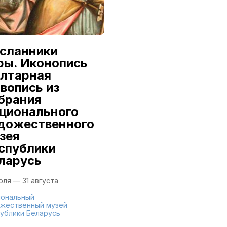
сланники
Александр
ры. Иконопись
Семилетов:
алтарная
Первый из
вопись из
династии
брания
9 июля — 16 августа
ционального
дожественного
Национальный
художественный музей
зея
Республики Беларусь
спублики
ларусь
юля — 31 августа
ональный
жественный музей
ублики Беларусь