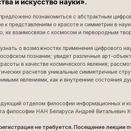
тва и искусство науки».
предложено познакомиться с абстрактным цифро
к представлениям о красоте и симметрии в науке
о, их взаимосвязи с космосом и первородным тво
узнать о возможностях применения цифрового нау
лософском познании; увидят различные арт-объек
расоты в качестве космического явления; рассмо
тических расчетов уникальные симметричные стр
имыми явлениями, как и внутренние состояния ду
едующий отделом философии информационных и к
та философии НАН Беларуси Андрей Витальевич К
регистрация не требуется. Посещение лекции п