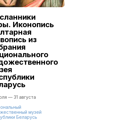
сланники
Александр
ры. Иконопись
Семилетов:
алтарная
Первый из
вопись из
династии
брания
9 июля — 16 августа
ционального
дожественного
Национальный
художественный музей
зея
Республики Беларусь
спублики
ларусь
юля — 31 августа
ональный
жественный музей
ублики Беларусь