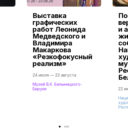
Выставка
По
графических
ве
работ Леонида
и 
Медведского и
жи
Владимира
со
Макаркова
На
«Резкофокусный
ху
реализм»
му
Ре
24 июля — 23 августа
Бе
Музей В.К. Бялыницкого-
Бирули
22 и
Наци
худо
Респ