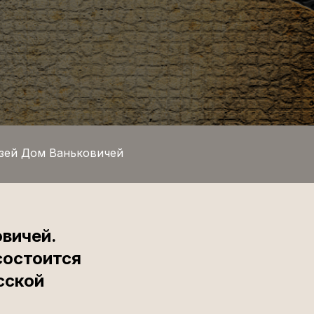
зей Дом Ваньковичей
овичей.
состоится
сской