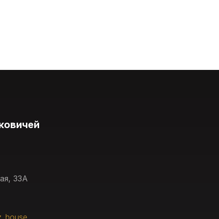
ковичей
ая, 33А
z_house