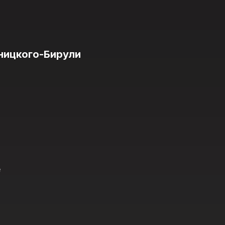
ницкого-Бирули
е