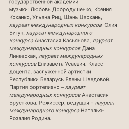
государственной академии
музыки: Любовь Добродушенко, Ксения
Коханко, Ульяна Риц, Шэнь Цяохань,
лауреат международных конкурсов
Юлия
Бигун,
лауреат международного
конкурса
Анастасия Касьянова
, лауреат
международных конкурсов
Дана
Линевская,
лауреат международных
конкурсов
Елизавета Усаевич. Класс
доцента, заслуженной артистки
Республики Беларусь Елены Шведовой.
Партия фортепиано –
лауреат
международных конкурсов
Анастасия
Бруенкова. Режиссëр, ведущая –
лауреат
международного конкурса
Наталья-
Розалия Родина.