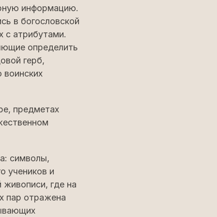
ирную информацию.
ись в богословской
х с атрибутами.
ляющие определить
овой герб,
о воинских
ре, предметах
ожественном
а: символы,
о учеников и
 живописи, где на
х пар отражена
рывающих