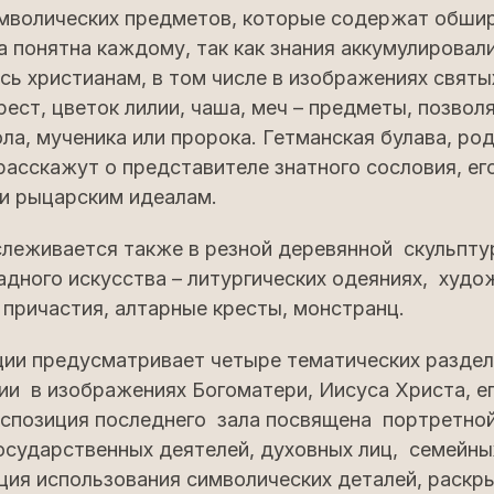
имволических предметов, которые содержат обш
 понятна каждому, так как знания аккумулировал
сь христианам, в том числе в изображениях святы
рест, цветок лилии, чаша, меч – предметы, позво
ола, мученика или пророка. Гетманская булава, род
расскажут о представителе знатного сословия, ег
ти рыцарским идеалам.
слеживается также в резной деревянной скульпту
адного искусства – литургических одеяниях, худ
 причастия, алтарные кресты, монстранц.
ции предусматривает четыре тематических раздел
ии в изображениях Богоматери, Иисуса Христа, ег
спозиция последнего зала посвящена портретной
осударственных деятелей, духовных лиц, семейны
ция использования символических деталей, раск