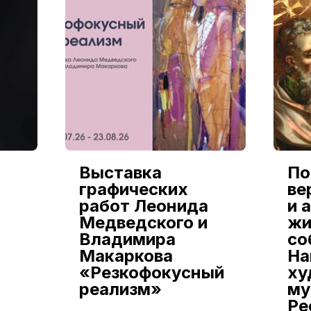
Выставка
По
графических
ве
работ Леонида
и 
Медведского и
жи
Владимира
со
Макаркова
На
«Резкофокусный
ху
реализм»
му
Ре