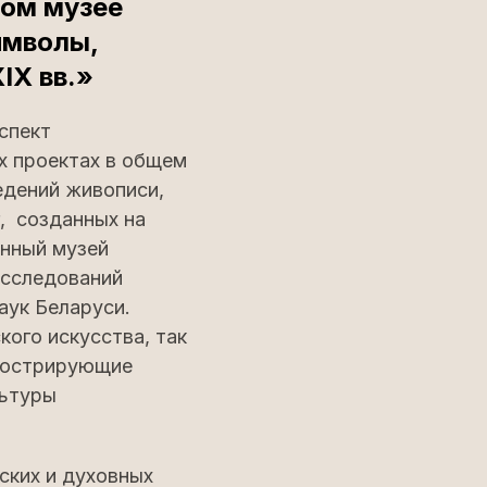
ном музее
имволы,
IX вв.»
спект
х проектах в общем
едений живописи,
, созданных на
нный музей
исследований
аук Беларуси.
ого искусства, так
ллюстрирующие
льтуры
ских и духовных