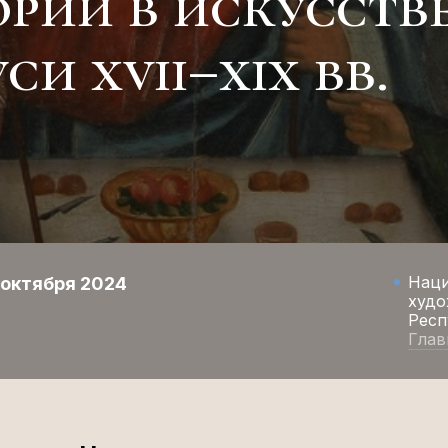
ории в искусств
си xvii–xix вв.
Нац
 октября 2024
худо
Респ
Глав