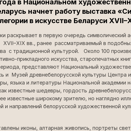
 года в Национальном художествен
еларусь начнет работу выставка «С
легории в искусстве Беларуси XVII–X
ки раскрывает в первую очередь символический а
 XVII–XIX вв., ранее рассматриваемый в подобны
тва с традиционной культурой. Около 100 произв
тивно-прикладного искусства, старопечатных книг
периода, представляют Национальный художестве
сь и Музей древнебелорусской культуры Центра 
ры, языка и литературы Национальной академии н
ак известные шедевры, гордость древнебелорусск
нее известные широкому зрителю, но наглядно и
ей и направлений белорусской художественной ку
авлены иконы, алтарная живопись, портреты свет