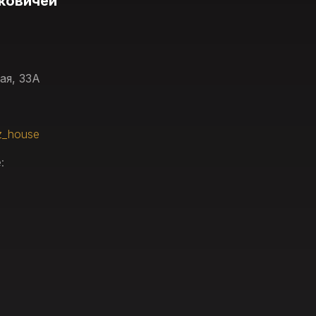
ковичей
ая, 33А
z_house
: