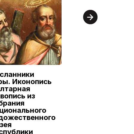
сланники
Александр
ры. Иконопись
Семилетов:
алтарная
Первый из
вопись из
династии
брания
9 июля — 16 августа
ционального
дожественного
Национальный
художественный музей
зея
Республики Беларусь
спублики