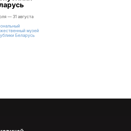
ларусь
юля — 31 августа
ональный
жественный музей
ублики Беларусь