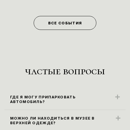
ВСЕ СОБЫТИЯ
частые вопросы
ГДЕ Я МОГУ ПРИПАРКОВАТЬ
АВТОМОБИЛЬ?
Ближайшие парковочные места
находятся вдоль ул. Карла Маркса
МОЖНО ЛИ НАХОДИТЬСЯ В МУЗЕЕ В
ВЕРХНЕЙ ОДЕЖДЕ?
(парковка платная).
Правила посещения музея не