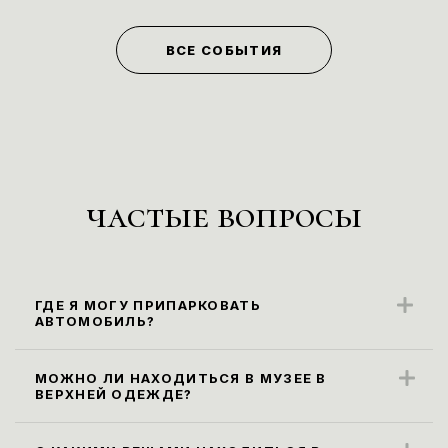
ВСЕ СОБЫТИЯ
частые вопросы
ГДЕ Я МОГУ ПРИПАРКОВАТЬ
АВТОМОБИЛЬ?
Ближайшие парковочные места
находятся вдоль ул. Карла Маркса
МОЖНО ЛИ НАХОДИТЬСЯ В МУЗЕЕ В
ВЕРХНЕЙ ОДЕЖДЕ?
(парковка платная).
Правила посещения музея не
предусматривают посещение экспозиции