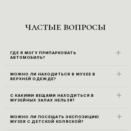
частые вопросы
ГДЕ Я МОГУ ПРИПАРКОВАТЬ
АВТОМОБИЛЬ?
Ближайшие парковочные места
находятся вдоль ул. Карла Маркса
МОЖНО ЛИ НАХОДИТЬСЯ В МУЗЕЕ В
ВЕРХНЕЙ ОДЕЖДЕ?
(парковка платная).
Правила посещения музея не
предусматривают посещение экспозиции
С КАКИМИ ВЕЩАМИ НАХОДИТЬСЯ В
МУЗЕЙНЫХ ЗАЛАХ НЕЛЬЗЯ?
в верхней одежде. Ее необходимо
Все габаритные сумки, рюкзаки и пакеты
оставить в гардеробе.
размером более 30х40х20 см, а также
МОЖНО ЛИ ПОСЕЩАТЬ ЭКСПОЗИЦИЮ
МУЗЕЯ С ДЕТСКОЙ КОЛЯСКОЙ?
зонты необходимо сдать в гардероб или
Да, мы рады посетителям возрастной
оставить в камере хранения. Бутылки с