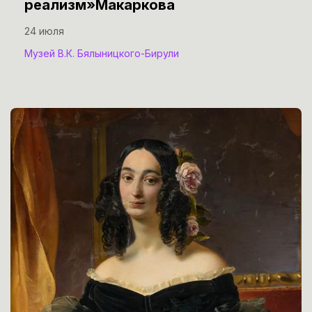
реализм»Макаркова
24 июля
Музей В.К. Бялыницкого-Бирули