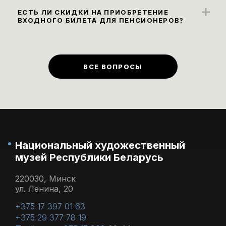
категории 0+.
ЕСТЬ ЛИ СКИДКИ НА ПРИОБРЕТЕНИЕ
водой проносить на экспозицию нельзя,
ВХОДНОГО БИЛЕТА ДЛЯ ПЕНСИОНЕРОВ?
пить воду можно в вестибюле или
Льготы для людей пенсионного возраста
музейном кафе на первом этаже.
(
скидка 50% на взрослые входные
билеты
)
предусмотрены в первый
ВСЕ ВОПРОСЫ
понедельник каждого месяца.
Национальный художественный
музей Республики Беларусь
220030, Минск
ул. Ленина, 20
+375 17 397 01 63
+375 29 377 78 19