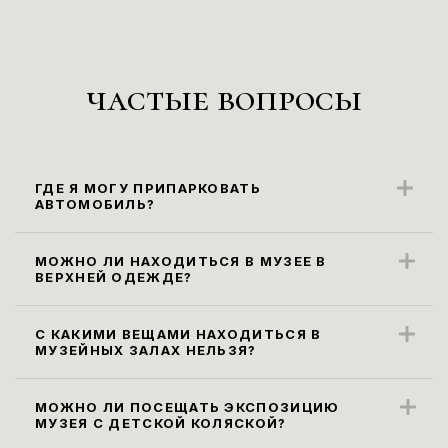
частые вопросы
ГДЕ Я МОГУ ПРИПАРКОВАТЬ
АВТОМОБИЛЬ?
Ближайшие парковочные места
находятся вдоль ул. Карла Маркса
МОЖНО ЛИ НАХОДИТЬСЯ В МУЗЕЕ В
ВЕРХНЕЙ ОДЕЖДЕ?
(парковка платная).
Правила посещения музея не
предусматривают посещение экспозиции
С КАКИМИ ВЕЩАМИ НАХОДИТЬСЯ В
МУЗЕЙНЫХ ЗАЛАХ НЕЛЬЗЯ?
в верхней одежде. Ее необходимо
Все габаритные сумки, рюкзаки и пакеты
оставить в гардеробе.
размером более 30х40х20 см, а также
МОЖНО ЛИ ПОСЕЩАТЬ ЭКСПОЗИЦИЮ
МУЗЕЯ С ДЕТСКОЙ КОЛЯСКОЙ?
зонты необходимо сдать в гардероб или
Да, мы рады посетителям возрастной