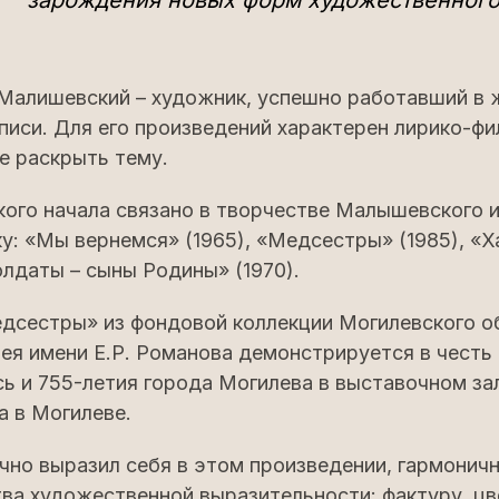
зарождения новых форм художественного
Малишевский – художник, успешно работавший в
иси. Для его произведений характерен лирико-фи
е раскрыть тему.
ого начала связано в творчестве Малышевского 
у: «Мы вернемся» (1965), «Медсестры» (1985), «Ха
лдаты – сыны Родины» (1970).
дсестры» из фондовой коллекции Могилевского о
ея имени Е.Р. Романова демонстрируется в чест
ь и 755-летия города Могилева в выставочном за
а в Могилеве.
чно выразил себя в этом произведении, гармонич
ва художественной выразительности: фактуру, цве