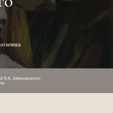
го
Могилева
й В.К. Бялыницкого-
ли