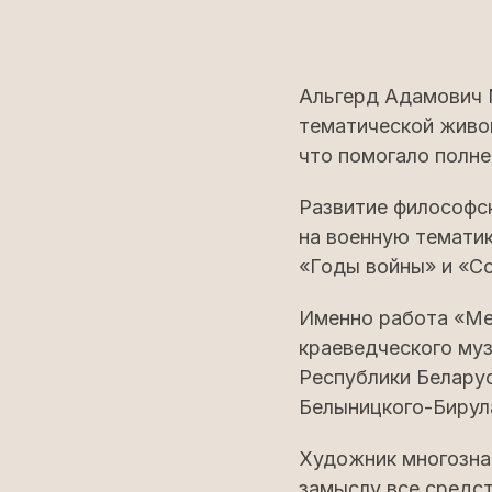
Альгерд Адамович 
тематической живоп
что помогало полне
Развитие философск
на военную тематик
«Годы войны» и «Со
Именно работа «Ме
краеведческого муз
Республики Беларус
Белыницкого-Бирул
Художник многозна
замыслу все средст