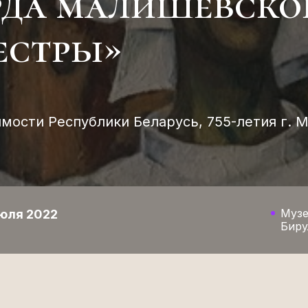
рда малишевско
естры»
мости Республики Беларусь, 755-летия г. 
Музе
июля 2022
Биру