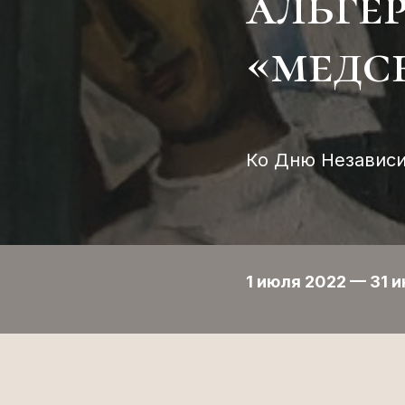
альге
«медс
Ко Дню Независи
1 июля 2022 — 31 