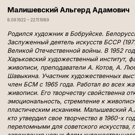
Малишевский Альгерд Адамович
8.09.1922 – 22.11.1989
Родился художник в Бобруйске. Белорусс
Заслуженный деятель искусств БССР (1977
Великой Отечественной войны. В 1952 го
Харьковский художественный институт, ф
живописи, преподаватели А. Котов, А. Лю
Шавыкина. Участник художественных выста
член БСМ с 1965 года. Работал во всех ж
живописи. Его творчеству свойственна от
эмоциональность, стремление к живопис
пластическим исканиям. Малышевский А.А.
кто утвердил свое творчество в 1960-х го
переломными для советского искусства, 