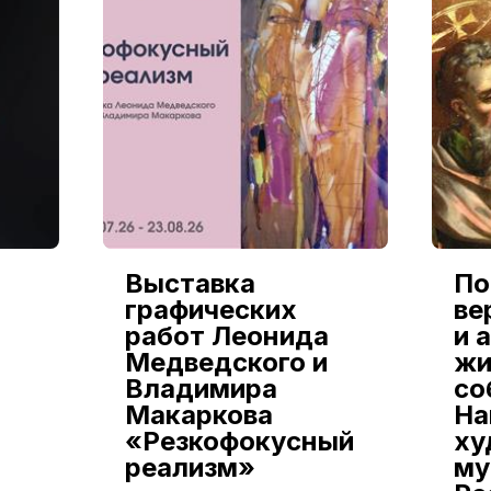
Выставка
По
графических
ве
работ Леонида
и 
Медведского и
жи
Владимира
со
Макаркова
На
«Резкофокусный
ху
реализм»
му