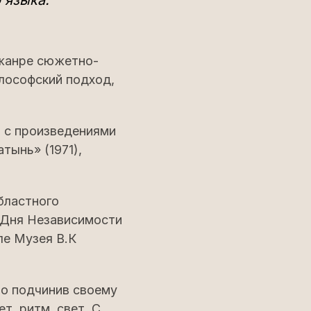
 языка.
 жанре сюжетно-
лософский подход,
и с произведениями
тынь» (1971),
бластного
ь Дня Независимости
ле Музея В.К
но подчинив своему
т, ритм, свет. С