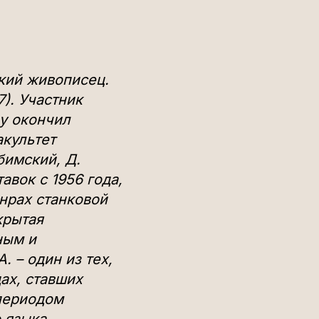
кий живописец.
). Участник
ду окончил
акультет
бимский, Д.
вок с 1956 года,
анрах станковой
крытая
ным и
 – один из тех,
дах, ставших
периодом