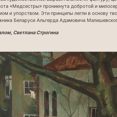
бота «Медсестры» проникнута добротой и милосер
ом и упорством. Эти принципы легли в основу тв
жника Беларуси Альгерда Адамовича Малишевског
лом, Светлана Строгина