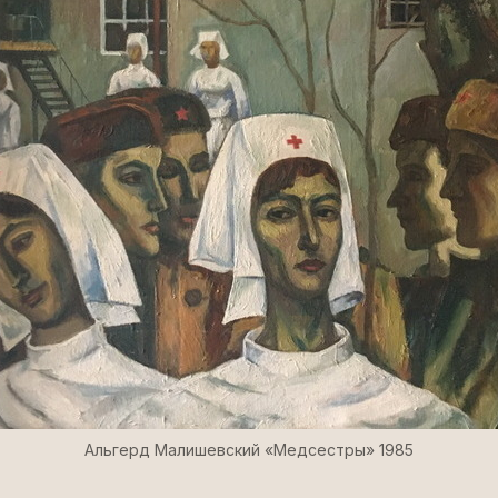
Альгерд Малишевский «Медсестры» 1985