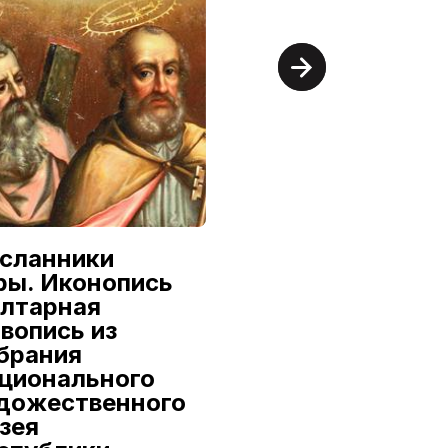
сланники
Александр
ры. Иконопись
Семилетов:
алтарная
Первый из
вопись из
династии
брания
9 июля — 16 августа
ционального
дожественного
Национальный
художественный музей
зея
Республики Беларусь