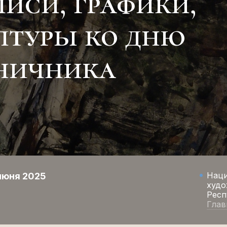
иси, графики,
птуры ко дню
ничника
Нац
июня 2025
худо
Респ
Глав