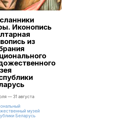
сланники
Александр
ры. Иконопись
Семилетов:
алтарная
Первый из
вопись из
династии
брания
9 июля — 16 августа
ционального
дожественного
Национальный
художественный музей
зея
Республики Беларусь
спублики
ларусь
юля — 31 августа
ональный
жественный музей
ублики Беларусь