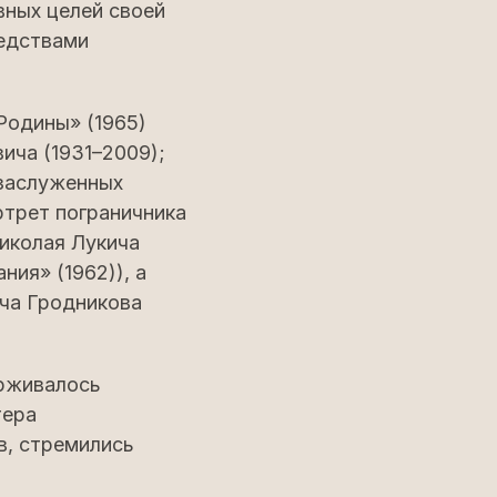
вных целей своей
редствами
Родины» (1965)
ича (1931–2009);
 заслуженных
ртрет пограничника
Николая Лукича
ния» (1962)), а
ича Гродникова
ерживалось
тера
в, стремились