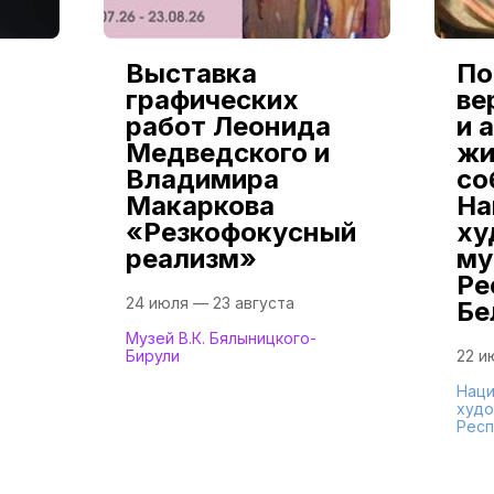
Выставка
По
графических
ве
работ Леонида
и 
Медведского и
жи
Владимира
со
Макаркова
На
«Резкофокусный
ху
реализм»
му
Ре
24 июля — 23 августа
Бе
Музей В.К. Бялыницкого-
Бирули
22 и
Наци
худо
Респ