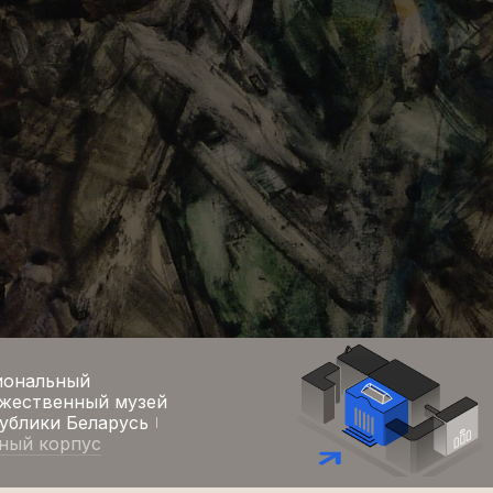
иональный
жественный музей
ублики Беларусь
ный корпус