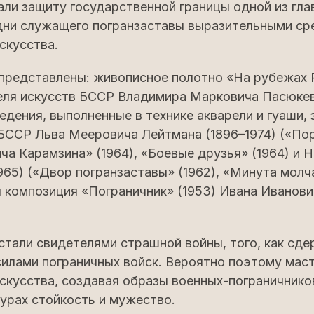
ли защиту государственной границы одной из гла
удни служащего погранзаставы выразительными с
скусства.
 представлены: живописное полотно «На рубежах 
еля искусств БССР Владимира Марковича Пасюкев
едения, выполненные в технике акварели и гуаши,
БССР Льва Мееровича Лейтмана (1896–1974) («По
а Карамзина» (1964), «Боевые друзья» (1964) и 
965) («Двор погранзаставы» (1962), «Минута молча
 композиция «Пограничник» (1953) Ивана Иванов
стали свидетелями страшной войны, того, как сд
силами пограничных войск. Вероятно поэтому мас
скусства, создавая образы военных-пограничнико
гурах стойкость и мужество.