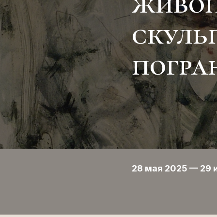
живоп
скуль
погра
28 мая 2025 — 29 