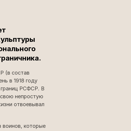
ет
кульптуры
онального
граничника.
Р (в состав
нь в 1918 году
 границ РСФСР. В
т свою непростую
жизни отвоевывал
з воинов, которые