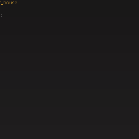
z_house
: