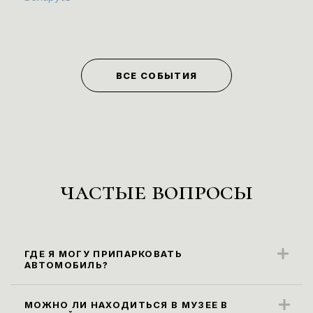
ВСЕ СОБЫТИЯ
частые вопросы
ГДЕ Я МОГУ ПРИПАРКОВАТЬ
АВТОМОБИЛЬ?
Ближайшие парковочные места
находятся вдоль ул. Карла Маркса
МОЖНО ЛИ НАХОДИТЬСЯ В МУЗЕЕ В